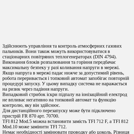
Здійснюють управління та контроль атмосферних газових
пальників. Вони також можуть використовуватися в
стаціонарних повітряних теплогенераторах (DIN 4794).
Виконання блоків розпалювання та горіння передбачає
максимальну безпеку у разі коливання напруги в мережі.
Якщо напруга в мережі падає нижче за допустимий рівень,
робота переривається і топковий автомат запобігає повторній
процедурі запуску. У цьому випадку система не наражається
на ризик через падіння напруги.
Випадковий стрибок іскри підпалу на іонізаційний електрод
не впливає негативно на топковий автомат та функцію
контролю, яку він здійснює.
Для дистанційного перезапуску може бути підключено
пристрій FR 870 арт. 70700.
TFI 812 Mod.5 можна встановити замість TFI 712 F, а TFI 812
Mod.10 може замінити TFI 712.
Немає необхідності замінювати проводку або цоколь. Різниця