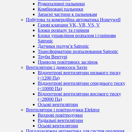
Рідкопаливні пальники
Комбіновані пальники
Запасні частини к пальникам
Побутова та комерційна автоматика Honeywell
Газові клапани VK, VR, VS, V
Блоки розпалу та горіння
Блоки управління розпалом і горінням
Satronic
Датчики полум’я Satronic
Трансформатори розпалювання Satronic
Труби Вентурі
Приводи повітряних заслінок
Вентилятори і димососи Savio
Відцентрові вентилятори низького тиску
(<1200 Па)
Відцентрові вентилятори середнього тиску
(<10000 Па)
Відцентрові вентилятори високого тиску
(<28000 Па)
Осьові вентилятори
Вентилятори і повітродувки Elektror
Вихрові повітродувки
Радіальні вентилятори
Осьові вентилятори
Погодозалежна автоматика для систем опалення