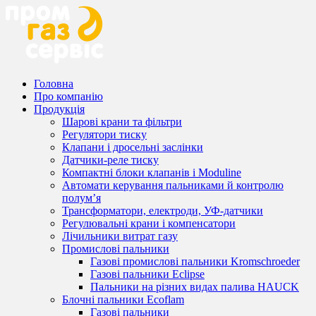
Головна
Про компанію
Продукція
Шарові крани та фільтри
Регулятори тиску
Клапани і дросельні заслінки
Датчики-реле тиску
Компактні блоки клапанів і Moduline
Автомати керування пальниками й контролю
полум’я
Трансформатори, електроди, УФ-датчики
Регулювальні крани і компенсатори
Лічильники витрат газу
Промислові пальники
Газові промислові пальники Kromschroeder
Газові пальники Eclipse
Пальники на різних видах палива HAUCK
Блочні пальники Ecoflam
Газові пальники