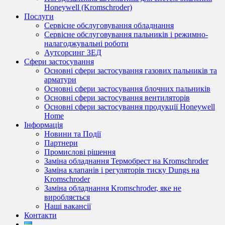
Honeywell (Kromschroder)
Послуги
Сервісне обслуговування обладнання
Сервісне обслуговування пальників і режимно-
налагоджувальні роботи
Аутсорсинг ЗЕД
Сфери застосування
Основні сфери застосування газових пальників та
арматури
Основні сфери застосування блочних пальників
Основні сфери застосування вентиляторів
Основні сфери застосування продукції Honeywell
Home
Інформація
Новини та Події
Партнери
Промислові рішення
Заміна обладнання Термобрест на Kromschroder
Заміна клапанів і регуляторів тиску Dungs на
Kromschroder
Заміна обладнання Kromschroder, яке не
виробляється
Наші вакансії
Контакти