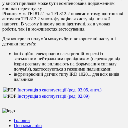
у висоті приладів може бути компенсована подовженням
кнопки перезапуску.
Різниця між TFI 812.1 та TFI 812.2 полягає в тому, що топкові
автомати TFI 812.2 мають функцію захисту від низької
напруги. В усьому іншому вони ідентичні, як в умовах
роботи, так і в можливостях застосування.
Для контролю полум’я можуть бути використані наступні
датчики полум’я:
іонізаційні електроди в електричній мережі із
заземленим нейтральним провідником (перешкоди від
іскри розпалу не впливають на формування сигналу
полум’я), застосовуються з газовими пальниками;
інфрачервоний датчик типу IRD 1020.1 для всіх видів
пальників.
Інструкція з експлуатації (ред. 03.05, англ.)
Інструкція з експлуатації (ред. 02.09)
Головна
Про компанію