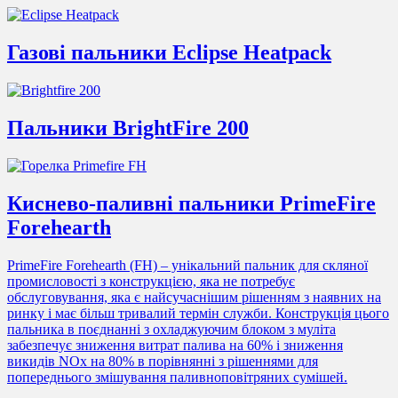
Газові пальники Eclipse Heatpack
Пальники BrightFire 200
Киснево-паливні пальники PrimeFire
Forehearth
PrimeFire Forehearth (FH) – унікальний пальник для скляної
промисловості з конструкцією, яка не потребує
обслуговування, яка є найсучаснішим рішенням з наявних на
ринку і має більш тривалий термін служби. Конструкція цього
пальника в поєднанні з охладжуючим блоком з муліта
забезпечує зниження витрат палива на 60% і зниження
викидів NOx на 80% в порівнянні з рішеннями для
попереднього змішування паливноповітряних сумішей.