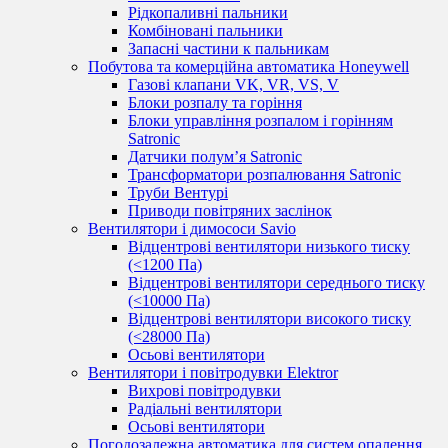
Рідкопаливні пальники
Комбіновані пальники
Запасні частини к пальникам
Побутова та комерційна автоматика Honeywell
Газові клапани VK, VR, VS, V
Блоки розпалу та горіння
Блоки управління розпалом і горінням
Satronic
Датчики полум’я Satronic
Трансформатори розпалювання Satronic
Труби Вентурі
Приводи повітряних заслінок
Вентилятори і димососи Savio
Відцентрові вентилятори низького тиску
(<1200 Па)
Відцентрові вентилятори середнього тиску
(<10000 Па)
Відцентрові вентилятори високого тиску
(<28000 Па)
Осьові вентилятори
Вентилятори і повітродувки Elektror
Вихрові повітродувки
Радіальні вентилятори
Осьові вентилятори
Погодозалежна автоматика для систем опалення