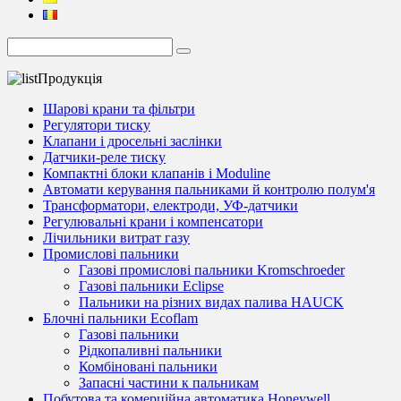
Продукція
Шарові крани та фільтри
Регулятори тиску
Клапани і дросельні заслінки
Датчики-реле тиску
Компактні блоки клапанів і Moduline
Автомати керування пальниками й контролю полум'я
Трансформатори, електроди, УФ-датчики
Регулювальні крани і компенсатори
Лічильники витрат газу
Промислові пальники
Газові промислові пальники Kromschroeder
Газові пальники Eclipse
Пальники на різних видах палива HAUCK
Блочні пальники Ecoflam
Газові пальники
Рідкопаливні пальники
Комбіновані пальники
Запасні частини к пальникам
Побутова та комерційна автоматика Honeywell