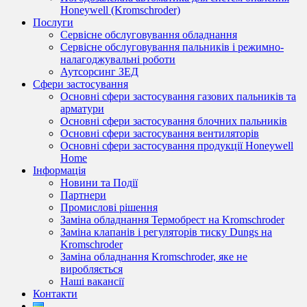
Honeywell (Kromschroder)
Послуги
Сервісне обслуговування обладнання
Сервісне обслуговування пальників і режимно-
налагоджувальні роботи
Аутсорсинг ЗЕД
Сфери застосування
Основні сфери застосування газових пальників та
арматури
Основні сфери застосування блочних пальників
Основні сфери застосування вентиляторів
Основні сфери застосування продукції Honeywell
Home
Інформація
Новини та Події
Партнери
Промислові рішення
Заміна обладнання Термобрест на Kromschroder
Заміна клапанів і регуляторів тиску Dungs на
Kromschroder
Заміна обладнання Kromschroder, яке не
виробляється
Наші вакансії
Контакти