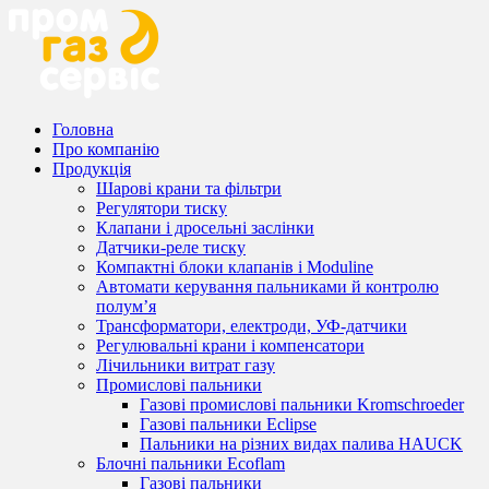
Головна
Про компанію
Продукція
Шарові крани та фільтри
Регулятори тиску
Клапани і дросельні заслінки
Датчики-реле тиску
Компактні блоки клапанів і Moduline
Автомати керування пальниками й контролю
полум’я
Трансформатори, електроди, УФ-датчики
Регулювальні крани і компенсатори
Лічильники витрат газу
Промислові пальники
Газові промислові пальники Kromschroeder
Газові пальники Eclipse
Пальники на різних видах палива HAUCK
Блочні пальники Ecoflam
Газові пальники