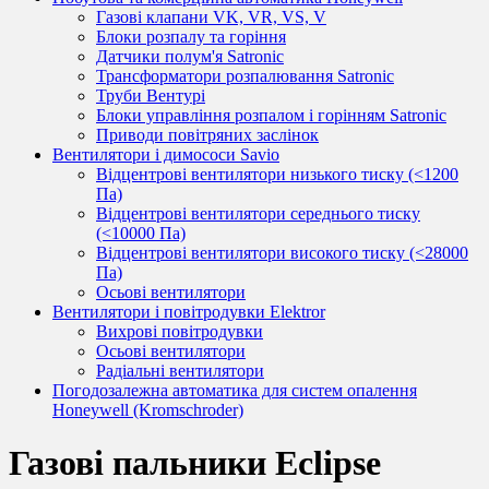
Газові клапани VK, VR, VS, V
Блоки розпалу та горіння
Датчики полум'я Satronic
Трансформатори розпалювання Satronic
Труби Вентурі
Блоки управління розпалом і горінням Satronic
Приводи повітряних заслінок
Вентилятори і димососи Savio
Відцентрові вентилятори низького тиску (<1200
Па)
Відцентрові вентилятори середнього тиску
(<10000 Па)
Відцентрові вентилятори високого тиску (<28000
Па)
Осьові вентилятори
Вентилятори і повітродувки Elektror
Вихрові повітродувки
Осьові вентилятори
Радіальні вентилятори
Погодозалежна автоматика для систем опалення
Honeywell (Kromschroder)
Газові пальники Eclipse