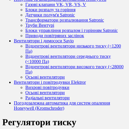
Газові клапани VK, VR, VS, V
Блоки розпалу та горіння
Датчики полум'я Satronic
Трансформатори розпалювання Satronic
Труби Вентурі
Блоки управління розпалом і горінням Satronic
Приводи повітряних заслінок
Вентилятори і димососи Savio
Відцентрові вентилятори низького тиску (<1200
Па)
Відцентрові вентилятори середнього тиску
(<10000 Па)
Відцентрові вентилятори високого тиску (<28000
Па)
Осьові вентилятори
Вентилятори і повітродувки Elektror
Вихрові повітродувки
Осьові вентилятори
Радіальні вентилятори
Погодозалежна автоматика для систем опалення
Honeywell (Kromschroder)
Регулятори тиску