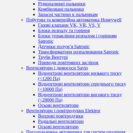
Рідкопаливні пальники
Комбіновані пальники
Запасні частини к пальникам
Побутова та комерційна автоматика Honeywell
Газові клапани VK, VR, VS, V
Блоки розпалу та горіння
Блоки управління розпалом і горінням
Satronic
Датчики полум’я Satronic
Трансформатори розпалювання Satronic
Труби Вентурі
Приводи повітряних заслінок
Вентилятори і димососи Savio
Відцентрові вентилятори низького тиску
(<1200 Па)
Відцентрові вентилятори середнього тиску
(<10000 Па)
Відцентрові вентилятори високого тиску
(<28000 Па)
Осьові вентилятори
Вентилятори і повітродувки Elektror
Вихрові повітродувки
Радіальні вентилятори
Осьові вентилятори
Погодозалежна автоматика для систем опалення