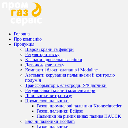
Головна
Про компанію
Продукція
Шарові крани та фільтри
Регулятори тиску
Клапани і дросельні заслінки
Датчики-реле тиску
Компактні блоки клапанів і Moduline
Автомати керування пальниками й контролю
полум’я
Трансформатори, електроди, УФ-датчики
Регулювальні крани і компенсатори
Лічильники витрат газу
Промислові пальники
Газові промислові пальники Kromschroeder
Газові пальники Eclipse
Пальники на різних видах палива HAUCK
Блочні пальники Ecoflam
Газові пальники