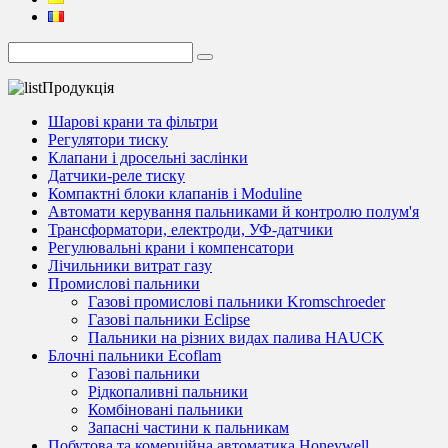
Продукція
Шарові крани та фільтри
Регулятори тиску
Клапани і дросельні заслінки
Датчики-реле тиску
Компактні блоки клапанів і Moduline
Автомати керування пальниками й контролю полум'я
Трансформатори, електроди, УФ-датчики
Регулювальні крани і компенсатори
Лічильники витрат газу
Промислові пальники
Газові промислові пальники Kromschroeder
Газові пальники Eclipse
Пальники на різних видах палива HAUCK
Блочні пальники Ecoflam
Газові пальники
Рідкопаливні пальники
Комбіновані пальники
Запасні частини к пальникам
Побутова та комерційна автоматика Honeywell