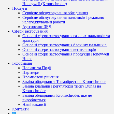
Honeywell (Kromschroder)
Послуги
Сервісне обслуговування обладнання
Сервісне обслуговування пальників і режимно-
налагоджувальні роботи
Аутсорсинг ЗЕД
Сфери застосування
Основні сфери застосування газових пальників та
арматури
Основні сфери застосування блочних пальників
Основні сфери застосування вентиляторів
Основні сфери застосування продукції Honeywell
Home
Інформація
Новини та Події
Партнери
Промислові рішення
Заміна обладнання Термобрест на Kromschroder
Заміна клапанів і регуляторів тиску Dungs на
Kromschroder
Заміна обладнання Kromschroder, яке не
виробляється
Наші вакансії
Контакти