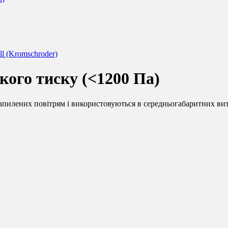
l (Kromschroder)
кого тиску (<1200 Па)
 запилених повітрям і використовуються в середньогабаритних в