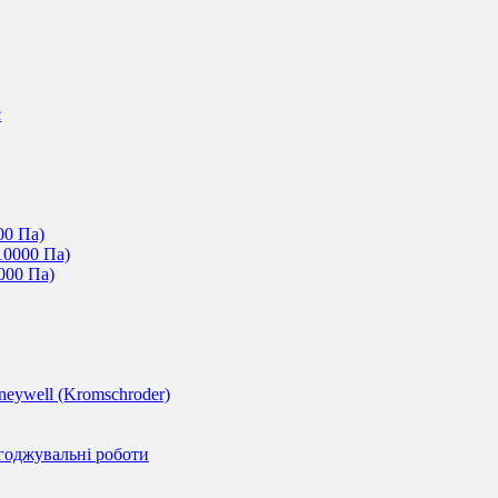
c
00 Па)
10000 Па)
000 Па)
eywell (Kromschroder)
годжувальні роботи