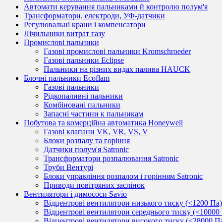
Автомати керування пальниками й контролю полум'я
Трансформатори, електроди, УФ-датчики
Регулювальні крани і компенсатори
Лічильники витрат газу
Промислові пальники
Газові промислові пальники Kromschroeder
Газові пальники Eclipse
Пальники на різних видах палива HAUCK
Блочні пальники Ecoflam
Газові пальники
Рідкопаливні пальники
Комбіновані пальники
Запасні частини к пальникам
Побутова та комерційна автоматика Honeywell
Газові клапани VK, VR, VS, V
Блоки розпалу та горіння
Датчики полум'я Satronic
Трансформатори розпалювання Satronic
Труби Вентурі
Блоки управління розпалом і горінням Satronic
Приводи повітряних заслінок
Вентилятори і димососи Savio
Відцентрові вентилятори низького тиску (<1200 Па)
Відцентрові вентилятори середнього тиску (<10000
Відцентрові вентилятори високого тиску (<28000 П