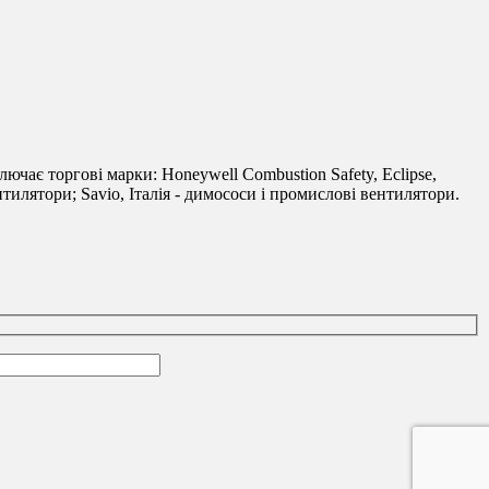
лючає торгові марки: Honeywell Combustion Safety, Eclipse,
тилятори; Savio, Італія - димососи і промислові вентилятори.