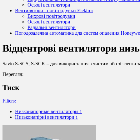
Осьові вентилятори
Вентилятори і повітродувки Elektror
Вихрові повітродувки
Осьові вентилятори
Радіальні вентилятори
Погодозалежна автоматика для систем опалення Honeywel
Відцентрові вентилятори низь
Savio S-SCS, S-SCK – для використання з чистим або зі злегка
Перегляд:
Тиск
Filters:
Низконапорные вентиляторы
1
Низьконапірні вентилятори
1