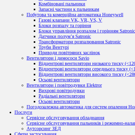
Комбіновані пальники
Запасні частини к пальникам
Побутова та комерційна автоматика Honeywell
Газові клапани VK, VR, VS, V
Блоки розпалу та горіння
Блоки управління розпалом і горінням Satroni
Датчики полум’я Satronic
Трансформатори розпалювання Satronic
Труби Вентурі
Приводи повітряних заслінок
Вентилятори і димососи Savio
Відцентрові вентилятори низького тиску (<12
Відцентрові вентилятори середнього тиску (<
Відцентрові вентилятори високого тиску (<28
Осьові вентилятори
Вентилятори і повітродувки Elektror
Вихрові повітродувки
Радіальні вентилятори
Осьові вентилятори
Погодозалежна автоматика для систем опалення Hon
Послуги
Сервісне обслуговування обладнання
Сервісне обслуговування пальників і режимно-нала
Аутсорсинг ЗЕД
Сфери застосування