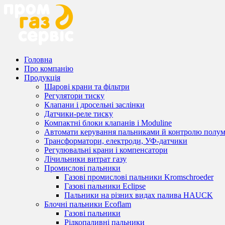
Головна
Про компанію
Продукція
Шарові крани та фільтри
Регулятори тиску
Клапани і дросельні заслінки
Датчики-реле тиску
Компактні блоки клапанів і Moduline
Автомати керування пальниками й контролю полум
Трансформатори, електроди, УФ-датчики
Регулювальні крани і компенсатори
Лічильники витрат газу
Промислові пальники
Газові промислові пальники Kromschroeder
Газові пальники Eclipse
Пальники на різних видах палива HAUCK
Блочні пальники Ecoflam
Газові пальники
Рідкопаливні пальники