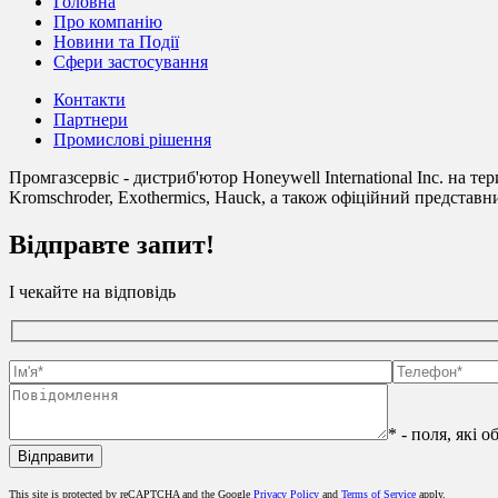
Головна
Про компанію
Новини та Події
Сфери застосування
Контакти
Партнери
Промислові рішення
Промгазсервіс - дистриб'ютор Honeywell International Inc. на те
Kromschroder, Exothermics, Hauck, а також офіційний представни
Відправте запит!
І чекайте на відповідь
* - поля, які 
This site is protected by reCAPTCHA and the Google
Privacy Policy
and
Terms of Service
apply.