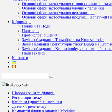
Основні сфери застосування газових пальників та 
Основні сфери застосування блочних пальників
Основні сфери застосування вентиляторів
Основні сфери застосування продукції Honeywell 
Інформація
Новини та Події
Партнери
Промислові рішення
Заміна обладнання Термобрест на Kromschroder
Заміна клапанів і регуляторів тиску Dungs на Kroms
Заміна обладнання Kromschroder, яке не виробляєть
Наші вакансії
Контакти
Продукція
Шарові крани та фільтри
Регулятори тиску
Клапани і дросельні заслінки
Датчики-реле тиску
Компактні блоки клапанів і Moduline