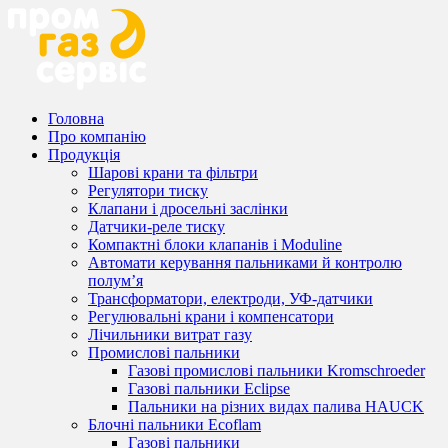
Головна
Про компанію
Продукція
Шарові крани та фільтри
Регулятори тиску
Клапани і дросельні заслінки
Датчики-реле тиску
Компактні блоки клапанів і Moduline
Автомати керування пальниками й контролю
полум’я
Трансформатори, електроди, УФ-датчики
Регулювальні крани і компенсатори
Лічильники витрат газу
Промислові пальники
Газові промислові пальники Kromschroeder
Газові пальники Eclipse
Пальники на різних видах палива HAUCK
Блочні пальники Ecoflam
Газові пальники