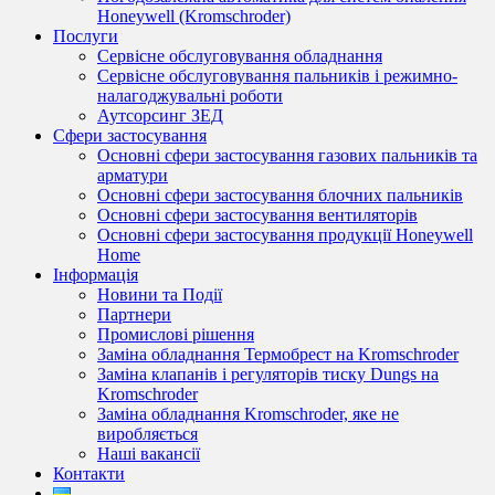
Honeywell (Kromschroder)
Послуги
Сервісне обслуговування обладнання
Сервісне обслуговування пальників і режимно-
налагоджувальні роботи
Аутсорсинг ЗЕД
Сфери застосування
Основні сфери застосування газових пальників та
арматури
Основні сфери застосування блочних пальників
Основні сфери застосування вентиляторів
Основні сфери застосування продукції Honeywell
Home
Інформація
Новини та Події
Партнери
Промислові рішення
Заміна обладнання Термобрест на Kromschroder
Заміна клапанів і регуляторів тиску Dungs на
Kromschroder
Заміна обладнання Kromschroder, яке не
виробляється
Наші вакансії
Контакти