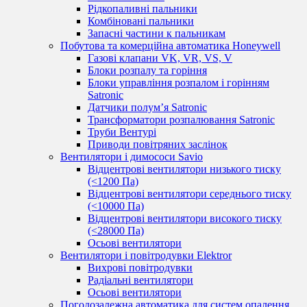
Рідкопаливні пальники
Комбіновані пальники
Запасні частини к пальникам
Побутова та комерційна автоматика Honeywell
Газові клапани VK, VR, VS, V
Блоки розпалу та горіння
Блоки управління розпалом і горінням
Satronic
Датчики полум’я Satronic
Трансформатори розпалювання Satronic
Труби Вентурі
Приводи повітряних заслінок
Вентилятори і димососи Savio
Відцентрові вентилятори низького тиску
(<1200 Па)
Відцентрові вентилятори середнього тиску
(<10000 Па)
Відцентрові вентилятори високого тиску
(<28000 Па)
Осьові вентилятори
Вентилятори і повітродувки Elektror
Вихрові повітродувки
Радіальні вентилятори
Осьові вентилятори
Погодозалежна автоматика для систем опалення