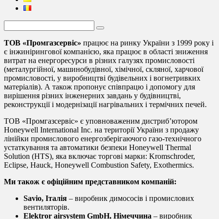
ТОВ «Промгазсервіс»
працює на ринку України з 1999 року і
є інжинірингової компанією, яка працює в області зниження
витрат на енергоресурси в різних галузях промисловості
(металургійної, машинобудівної, хімічної, скляної, харчової
промисловості, у виробництві будівельних і вогнетривких
матеріалів). А також пропонує співпрацю і допомогу для
вирішення різних інженерних завдань у будівництві,
реконструкції і модернізації нагрівальних і термічних печей.
ТОВ «Промгазсервіс» є уповноваженим дистриб’ютором
Honeywell International Inc. на території України з продажу
лінійки промислового енергозберігаючого газо-технічного
устаткування та автоматики безпеки Honeywell Thermal
Solution (HTS), яка включає торгові марки: Kromschroder,
Eclipse, Hauck, Honeywell Combustion Safety, Exothermics.
Ми також є офіційним представником компаній:
Savio, Італія
– виробник димососів і промислових
вентиляторів.
Elektror airsystem GmbH, Німеччина
– виробник