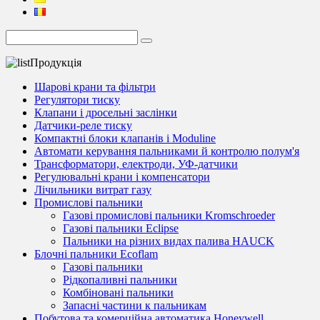
Продукція
Шарові крани та фільтри
Регулятори тиску
Клапани і дросельні заслінки
Датчики-реле тиску
Компактні блоки клапанів і Moduline
Автомати керування пальниками й контролю полум'я
Трансформатори, електроди, УФ-датчики
Регулювальні крани і компенсатори
Лічильники витрат газу
Промислові пальники
Газові промислові пальники Kromschroeder
Газові пальники Eclipse
Пальники на різних видах палива HAUCK
Блочні пальники Ecoflam
Газові пальники
Рідкопаливні пальники
Комбіновані пальники
Запасні частини к пальникам
Побутова та комерційна автоматика Honeywell