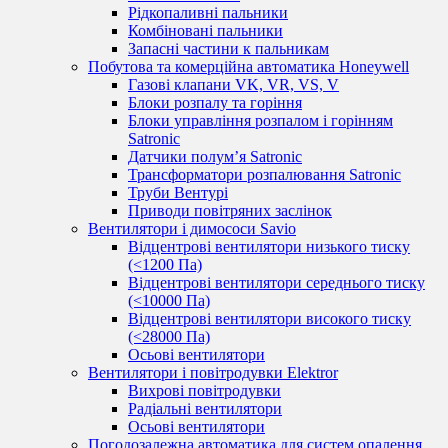
Рідкопаливні пальники
Комбіновані пальники
Запасні частини к пальникам
Побутова та комерційна автоматика Honeywell
Газові клапани VK, VR, VS, V
Блоки розпалу та горіння
Блоки управління розпалом і горінням
Satronic
Датчики полум’я Satronic
Трансформатори розпалювання Satronic
Труби Вентурі
Приводи повітряних заслінок
Вентилятори і димососи Savio
Відцентрові вентилятори низького тиску
(<1200 Па)
Відцентрові вентилятори середнього тиску
(<10000 Па)
Відцентрові вентилятори високого тиску
(<28000 Па)
Осьові вентилятори
Вентилятори і повітродувки Elektror
Вихрові повітродувки
Радіальні вентилятори
Осьові вентилятори
Погодозалежна автоматика для систем опалення