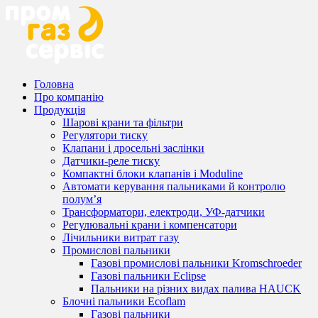
Головна
Про компанію
Продукція
Шарові крани та фільтри
Регулятори тиску
Клапани і дросельні заслінки
Датчики-реле тиску
Компактні блоки клапанів і Moduline
Автомати керування пальниками й контролю
полум’я
Трансформатори, електроди, УФ-датчики
Регулювальні крани і компенсатори
Лічильники витрат газу
Промислові пальники
Газові промислові пальники Kromschroeder
Газові пальники Eclipse
Пальники на різних видах палива HAUCK
Блочні пальники Ecoflam
Газові пальники