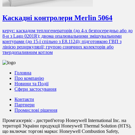
Каскадні контролери Merlin 5064
керує: каскадом теплогенераторів (до 4-х безпосередньо або до
8-и з Lago 0201R); двома опалювальними змішувальними
контурами (до 15-ї спільно з Е8.1124); підготовкою ГВП з
лінією рециркуляції; групою сонячних колекторів або
твердопаливним котлом
Головна
Про компанію
Новини та Події
Сфери застосування
Контакти
Партнери
Промислові рішення
Промгазсервіс - дистриб'ютор Honeywell International Inc. на
території України продукції Honeywell Thermal Solution (HTS),
що включає торгові марки: Honeywell Combustion Safety,