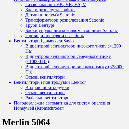
Газові клапани VK, VR, VS, V
Блоки розпалу та горіння
Датчики полум'я Satronic
Трансформатори розпалювання Satronic
Труби Вентурі
Блоки управління розпалом і горінням Satronic
Приводи повітряних заслінок
Вентилятори і димососи Savio
Відцентрові вентилятори низького тиску (<1200
Па)
Відцентрові вентилятори середнього тиску
(<10000 Па)
Відцентрові вентилятори високого тиску (<28000
Па)
Осьові вентилятори
Вентилятори і повітродувки Elektror
Вихрові повітродувки
Осьові вентилятори
Радіальні вентилятори
Погодозалежна автоматика для систем опалення
Honeywell (Kromschroder)
Merlin 5064