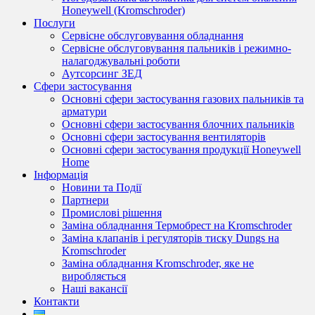
Honeywell (Kromschroder)
Послуги
Сервісне обслуговування обладнання
Сервісне обслуговування пальників і режимно-
налагоджувальні роботи
Аутсорсинг ЗЕД
Сфери застосування
Основні сфери застосування газових пальників та
арматури
Основні сфери застосування блочних пальників
Основні сфери застосування вентиляторів
Основні сфери застосування продукції Honeywell
Home
Інформація
Новини та Події
Партнери
Промислові рішення
Заміна обладнання Термобрест на Kromschroder
Заміна клапанів і регуляторів тиску Dungs на
Kromschroder
Заміна обладнання Kromschroder, яке не
виробляється
Наші вакансії
Контакти