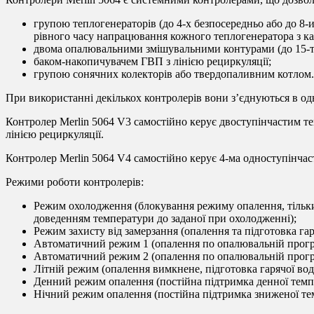
групою теплогенераторів (до 4-х безпосередньо або до 8
рівного часу напрацювання кожного теплогенератора з ка
двома опалювальними змішувальними контурами (до 15-ти 
баком-накопичувачем ГВП з лінією рециркуляції;
групою сонячних колекторів або твердопаливним котлом.
При використанні декількох контролерів вони з’єднуються в о
Контролер Merlin 5064 V3 самостійно керує двоступінчастим 
лінією рециркуляції.
Контролер Merlin 5064 V4 самостійно керує 4-ма одноступінча
Режими роботи контролерів:
Режим охолодження (блокування режиму опалення, тільки 
доведенням температури до заданої при охолодженні);
Режим захисту від замерзання (опалення та підготовка га
Автоматичний режим 1 (опалення по опалювальній програм
Автоматичний режим 2 (опалення по опалювальній програм
Літній режим (опалення вимкнене, підготовка гарячої во
Денний режим опалення (постійна підтримка денної темпе
Нічний режим опалення (постійна підтримка зниженої тем
Режим обслуговування.