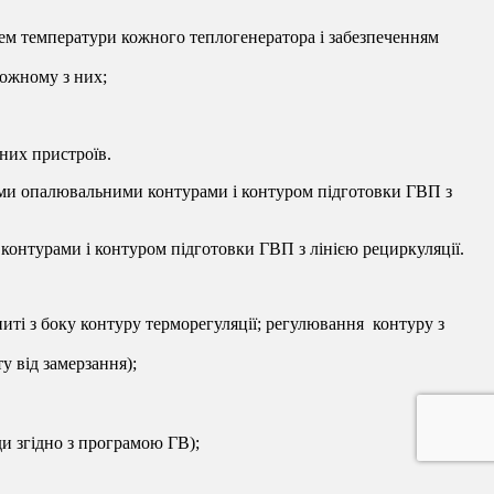
лем температури кожного теплогенератора і забезпеченням
кожному з них;
них пристроїв.
ими опалювальними контурами і контуром підготовки ГВП з
онтурами і контуром підготовки ГВП з лінією рециркуляції.
иті з боку контуру терморегуляції; регулювання контуру з
у від замерзання);
и згідно з програмою ГВ);