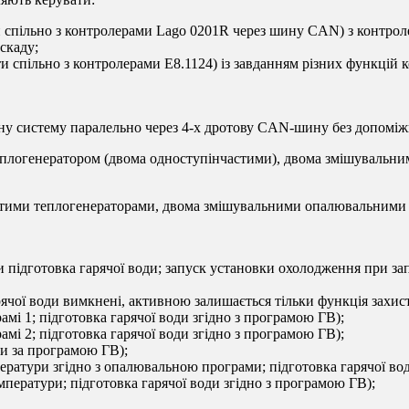
-и спільно з контролерами Lago 0201R через шину CAN) з контро
скаду;
спільно з контролерами Е8.1124) із завданням різних функцій 
дну систему паралельно через 4-х дротову CAN-шину без допоміж
теплогенератором (двома одноступінчастими), двома змішувальн
стими теплогенераторами, двома змішувальними опалювальними к
підготовка гарячої води; запуск установки охолодження при зап
рячої води вимкнені, активною залишається тільки функція захист
і 1; підготовка гарячої води згідно з програмою ГВ);
і 2; підготовка гарячої води згідно з програмою ГВ);
ди за програмою ГВ);
ратури згідно з опалювальною програми; підготовка гарячої вод
ператури; підготовка гарячої води згідно з програмою ГВ);