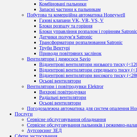
Комбіновані пальники
Запасні частини к пальникам
Побутова та комерційна автоматика Honeywell
Газові клапани VK, VR, VS, V
Блоки розпалу та горіння
Блоки управління розпалом і горінням Satroni
Датчики полум’я Satronic
Трансформатори розпалювання Satronic
Труби Вентурі
Приводи повітряних заслінок
Вентилятори і димососи Savio
Відцентрові вентилятори низького тиску (<12
Відцентрові вентилятори середнього тиску (<
Відцентрові вентилятори високого тиску (<28
Осьові вентилятори
Вентилятори і повітродувки Elektror
Вихрові повітродувки
Радіальні вентилятори
Осьові вентилятори
Погодозалежна автоматика для систем опалення Hon
Послуги
Сервісне обслуговування обладнання
Сервісне обслуговування пальників і режимно-нала
Аутсорсинг ЗЕД
Сфери застосування