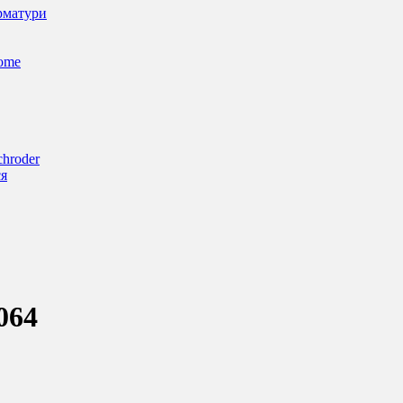
арматури
Home
chroder
ся
064