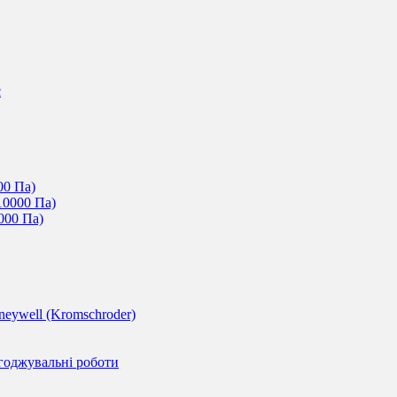
c
00 Па)
10000 Па)
000 Па)
eywell (Kromschroder)
годжувальні роботи