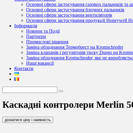
Основні сфери застосування газових пальників та 
Основні сфери застосування блочних пальників
Основні сфери застосування вентиляторів
Основні сфери застосування продукції Honeywell 
Інформація
Новини та Події
Партнери
Промислові рішення
Заміна обладнання Термобрест на Kromschroder
Заміна клапанів і регуляторів тиску Dungs на Kroms
Заміна обладнання Kromschroder, яке не виробляєть
Наші вакансії
Контакти
Каскадні контролери Merlin 5
дізнатися ціну і наявність