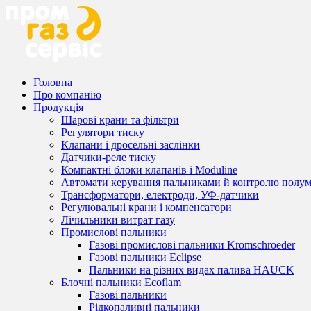
Головна
Про компанію
Продукція
Шарові крани та фільтри
Регулятори тиску
Клапани і дросельні заслінки
Датчики-реле тиску
Компактні блоки клапанів і Moduline
Автомати керування пальниками й контролю полум
Трансформатори, електроди, УФ-датчики
Регулювальні крани і компенсатори
Лічильники витрат газу
Промислові пальники
Газові промислові пальники Kromschroeder
Газові пальники Eclipse
Пальники на різних видах палива HAUCK
Блочні пальники Ecoflam
Газові пальники
Рідкопаливні пальники