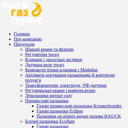
Головна
Про компанію
Продукція
Шарові крани та фільтри
Регулятори тиску
Клапани і дросельні заслінки
Датчики-реле тиску
Компактні блоки клапанів і Moduline
Автомати керування пальниками й контролю
полум’я
Трансформатори, електроди, УФ-датчики
Регулювальні крани і компенсатори
Лічильники витрат газу
Промислові пальники
Газові промислові пальники Kromschroeder
Газові пальники Eclipse
Пальники на різних видах палива HAUCK
Блочні пальники Ecoflam
Газові пальники