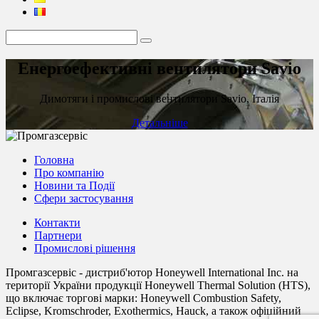
Енергоефективні вентилятори Savio
Димотяги і промислові вентилятори Savio, Італія
Детальніше
Головна
Про компанію
Новини та Події
Сфери застосування
Контакти
Партнери
Промислові рішення
Промгазсервіс - дистриб'ютор Honeywell International Inc. на
території України продукції Honeywell Thermal Solution (HTS),
що включає торгові марки: Honeywell Combustion Safety,
Eclipse, Kromschroder, Exothermics, Hauck, а також офіційний