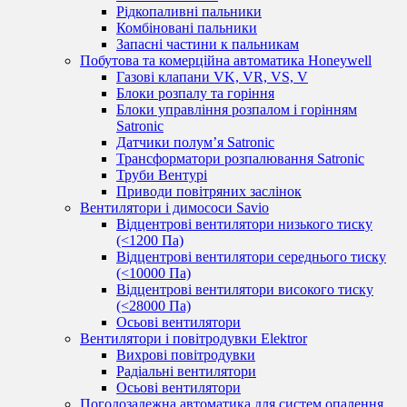
Рідкопаливні пальники
Комбіновані пальники
Запасні частини к пальникам
Побутова та комерційна автоматика Honeywell
Газові клапани VK, VR, VS, V
Блоки розпалу та горіння
Блоки управління розпалом і горінням
Satronic
Датчики полум’я Satronic
Трансформатори розпалювання Satronic
Труби Вентурі
Приводи повітряних заслінок
Вентилятори і димососи Savio
Відцентрові вентилятори низького тиску
(<1200 Па)
Відцентрові вентилятори середнього тиску
(<10000 Па)
Відцентрові вентилятори високого тиску
(<28000 Па)
Осьові вентилятори
Вентилятори і повітродувки Elektror
Вихрові повітродувки
Радіальні вентилятори
Осьові вентилятори
Погодозалежна автоматика для систем опалення