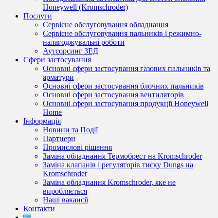
Honeywell (Kromschroder)
Послуги
Сервісне обслуговування обладнання
Сервісне обслуговування пальників і режимно-
налагоджувальні роботи
Аутсорсинг ЗЕД
Сфери застосування
Основні сфери застосування газових пальників та
арматури
Основні сфери застосування блочних пальників
Основні сфери застосування вентиляторів
Основні сфери застосування продукції Honeywell
Home
Інформація
Новини та Події
Партнери
Промислові рішення
Заміна обладнання Термобрест на Kromschroder
Заміна клапанів і регуляторів тиску Dungs на
Kromschroder
Заміна обладнання Kromschroder, яке не
виробляється
Наші вакансії
Контакти