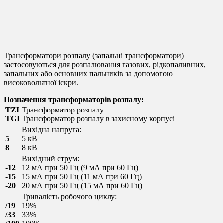
Трансформатор розжига TZI
Трансформатор
розжига TGI
Трансформатори розпалу (запальні трансформатори)
застосовуються для розпалювання газових, рідкопаливних,
запальних або основних пальників за допомогою
високовольтної іскри.
Позначення трансформаторів розпалу:
TZI
Трансформатор розпалу
TGI
Трансформатор розпалу в захисному корпусі
Вихідна напруга:
5
5 кВ
8
8 кВ
Вихідний струм:
-12
12 мА при 50 Гц (9 мА при 60 Гц)
-15
15 мА при 50 Гц (11 мА при 60 Гц)
-20
20 мА при 50 Гц (15 мА при 60 Гц)
Тривалість робочого циклу:
/19
19%
/33
33%