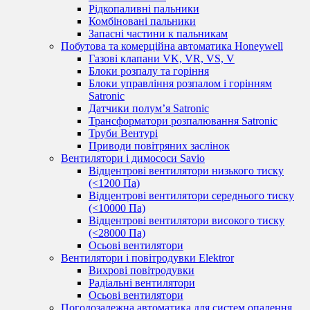
Рідкопаливні пальники
Комбіновані пальники
Запасні частини к пальникам
Побутова та комерційна автоматика Honeywell
Газові клапани VK, VR, VS, V
Блоки розпалу та горіння
Блоки управління розпалом і горінням
Satronic
Датчики полум’я Satronic
Трансформатори розпалювання Satronic
Труби Вентурі
Приводи повітряних заслінок
Вентилятори і димососи Savio
Відцентрові вентилятори низького тиску
(<1200 Па)
Відцентрові вентилятори середнього тиску
(<10000 Па)
Відцентрові вентилятори високого тиску
(<28000 Па)
Осьові вентилятори
Вентилятори і повітродувки Elektror
Вихрові повітродувки
Радіальні вентилятори
Осьові вентилятори
Погодозалежна автоматика для систем опалення