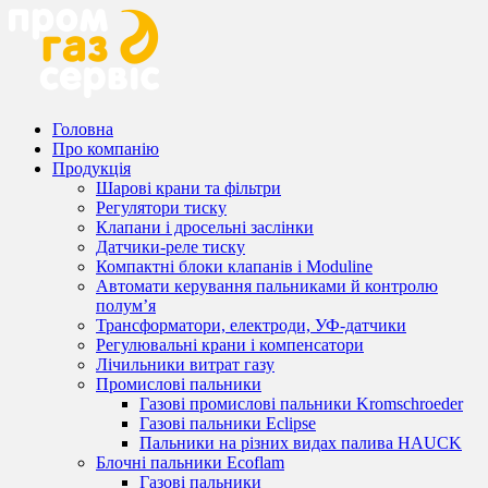
Головна
Про компанію
Продукція
Шарові крани та фільтри
Регулятори тиску
Клапани і дросельні заслінки
Датчики-реле тиску
Компактні блоки клапанів і Moduline
Автомати керування пальниками й контролю
полум’я
Трансформатори, електроди, УФ-датчики
Регулювальні крани і компенсатори
Лічильники витрат газу
Промислові пальники
Газові промислові пальники Kromschroeder
Газові пальники Eclipse
Пальники на різних видах палива HAUCK
Блочні пальники Ecoflam
Газові пальники