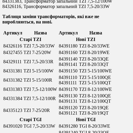
84331383, Трансформатор запальний TZI 7,5-12/100W
84326116, Трансформатор запальний TZI 7,5-20/33W
Таблиця заміни трансформаторів, які вже не
виробляються, на нові.
Артикул
Назва
Артикул
Назва
Старі TZI
Нові TZI
84326116
TZI 7,5-20/33W
84391180
TZI 8-20/33WE
84327455
TZI 7-25/20W
84391160
TZI 8-20/19WE
84391140
TZI 8-20/33QE
84329111
TZI 7,5-20/33R
84391141
TZI 8-20/33QT
84331381
TZI 5-15/100W
84391150
TZI 5-15/100WE
84391110
TZI 5-15/100QE
84331382
TZI 5-15/100R
84391111
TZI 5-15/100QT
84331383
TZI 7,5-12/100W
84391170
TZI 8-12/100WE
84391130
TZI 8-12/100QE
84331384
TZI 7,5-12/100R
84391131
TZI 8-12/100QT
84391120
TZI 8-20/19QE
84335123
TZI 7-25/20R
84391121
TZI 8-20/19QT
Старі TGI
Нові TGI
84391020
TGI 7,5-20/33W
84391280
TGI 8-20/33WE
84391240
TGI 8-20/33QE