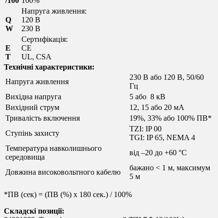
/100
100%
Напруга живлення:
Q
120 В
W
230 В
Сертифікація:
E
CE
T
UL, CSA
Технічні характеристики:
230 В або 120 В, 50/60
Напруга живлення
Гц
Вихідна напруга
5 або 8 кВ
Вихідний струм
12, 15 або 20 мА
Тривалість включення
19%, 33% або 100% ПВ*
TZI: IP 00
Ступінь захисту
TGI: IP 65, NEMA 4
Температура навколишнього
від –20 до +60 °C
середовища
бажано < 1 м, максимум
Довжина високовольтного кабелю
5 м
*ПВ (сек) = (ПВ (%) x 180 cек.) / 100%
Складскі позиції: