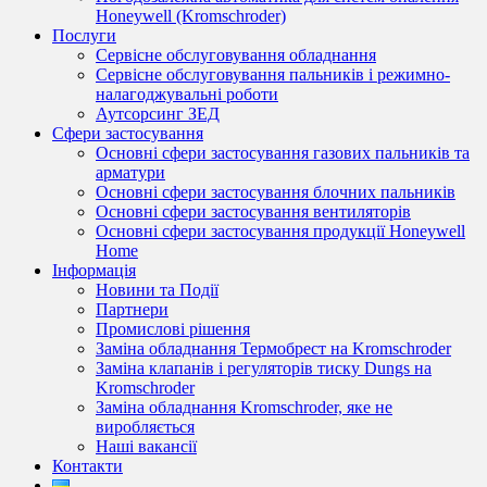
Honeywell (Kromschroder)
Послуги
Сервісне обслуговування обладнання
Сервісне обслуговування пальників і режимно-
налагоджувальні роботи
Аутсорсинг ЗЕД
Сфери застосування
Основні сфери застосування газових пальників та
арматури
Основні сфери застосування блочних пальників
Основні сфери застосування вентиляторів
Основні сфери застосування продукції Honeywell
Home
Інформація
Новини та Події
Партнери
Промислові рішення
Заміна обладнання Термобрест на Kromschroder
Заміна клапанів і регуляторів тиску Dungs на
Kromschroder
Заміна обладнання Kromschroder, яке не
виробляється
Наші вакансії
Контакти