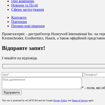
Про компанію
Новини та Події
Сфери застосування
Контакти
Партнери
Промислові рішення
Промгазсервіс - дистриб'ютор Honeywell International Inc. на те
Kromschroder, Exothermics, Hauck, а також офіційний представни
Відправте запит!
І чекайте на відповідь
* - поля, які 
This site is protected by reCAPTCHA and the Google
Privacy Policy
and
Terms of Service
apply.