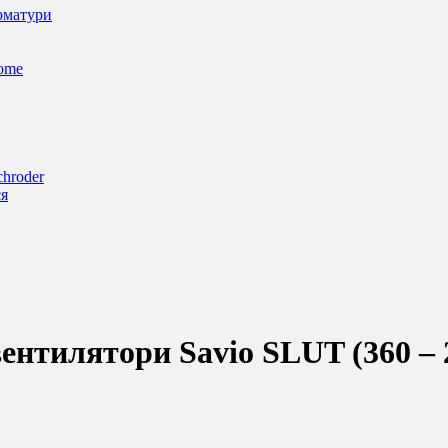
арматури
Home
chroder
ся
ентилятори Savio SLUT (360 – 2