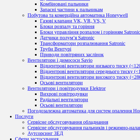
Комбіновані пальники
Запасні частини к пальникам
Побутова та комерційна автоматика Honeywell
Газові клапани VK, VR, VS, V
Блоки розпалу та горіння
Блоки управління розпалом і горінням Satroni
Датчики полум’я Satronic
Трансформатори розпалювання Satronic
Труби Вентурі
Приводи повітряних заслінок
Вентилятори і димососи Savio
Відцентрові вентилятори низького тиску (<12
Відцентрові вентилятори середнього тиску (<
Відцентрові вентилятори високого тиску (<28
Осьові вентилятори
Вентилятори і повітродувки Elektror
Вихрові повітродувки
Радіальні вентилятори
Осьові вентилятори
Погодозалежна автоматика для систем опалення Hon
Послуги
Сервісне обслуговування обладнання
Сервісне обслуговування пальників і режимно-нала
Аутсорсинг ЗЕД
Сфери застосування