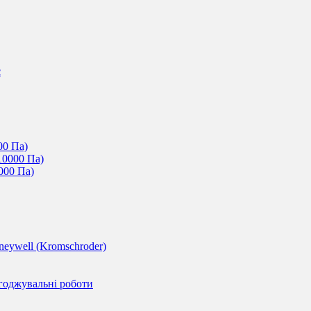
c
00 Па)
10000 Па)
000 Па)
eywell (Kromschroder)
годжувальні роботи