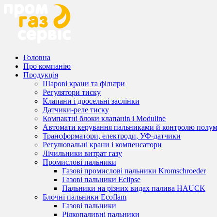
Головна
Про компанію
Продукція
Шарові крани та фільтри
Регулятори тиску
Клапани і дросельні заслінки
Датчики-реле тиску
Компактні блоки клапанів і Moduline
Автомати керування пальниками й контролю полум
Трансформатори, електроди, УФ-датчики
Регулювальні крани і компенсатори
Лічильники витрат газу
Промислові пальники
Газові промислові пальники Kromschroeder
Газові пальники Eclipse
Пальники на різних видах палива HAUCK
Блочні пальники Ecoflam
Газові пальники
Рідкопаливні пальники