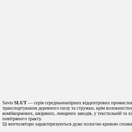
Savio
SLUT
— серія середньонапірних відцентрових промислови
транспортування деревного пилу та стружки, крім волокнистих
комбікормових, шкіряних, ливарних заводів, у текстильній та х
повітряного тракту.
Ці вентилятори характеризуються дуже пологою кривою спожива