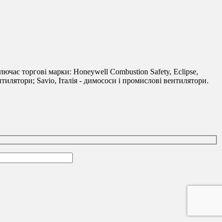
лючає торгові марки: Honeywell Combustion Safety, Eclipse,
тилятори; Savio, Італія - димососи і промислові вентилятори.