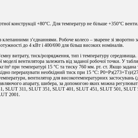
ртної конструкції +80°C. Для температур не більше +350°C вен
 з клепанними з’єднаннями. Робоче колесо – зварене зі зворотно
отужності до 4 кВт і 400/690 для більш високих номіналів.
’ємну витрату, тиск/розрядження, тип і температуру середовища.
 моделі вентилятора залежить від заданої робочої точки. У табл
г/m³ при температурі 15 °C та тиску 760 мм. рт. ст. Якщо задана
ідно перерахувати необхідний тиск при 15 °C: Р0=Рз(273+Тз)/(2
 температури, вентилятор для високотемпературних застосувань (
равляючого апарату, шибера, за допомогою яких можна регулюва
1, SLUT 311, SLUT 351, SLUT 401, SLUT 451, SLUT 501, SLUT 
LUT 2001.