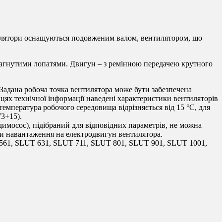
тилятори оснащуються подовженим валом, вентилятором, що
 загнутими лопатями. Двигун – з ремінною передачею крутного
 Задана робоча точка вентилятора може бути забезпечена
ицях технічної інформації наведені характеристики вентиляторів
 температура робочого середовища відрізняється від 15 °C, для
73+15).
димосос), підібраний для відповідних параметрів, не можна
ти навантаження на електродвигун вентилятора.
561, SLUT 631, SLUT 711, SLUT 801, SLUT 901, SLUT 1001,