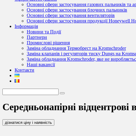
Основні сфери застосування газових пальників та 
Основні сфери застосування блочних пальників
Основні сфери застосування вентиляторів
Основні сфери застосування продукції Honeywell 
Інформація
Новини та Події
Партнери
Промислові рішення
Заміна обладнання Термобрест на Kromschroder
Заміна клапанів і регуляторів тиску Dungs на Kroms
Заміна обладнання Kromschroder, яке не виробляєть
Наші вакансії
Контакти
Середньонапірні відцентрові в
дізнатися ціну і наявність