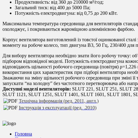
Продуктивність: від 360 до 210000 м³/год;
Загальний тиск: від 400 до 5000 Па;
Потужність електродвигуна: від 0,75 до 200 кВт.
Максимальна температура середовища для вентиляторів станда
охолоджує, і покриваються жароміцною алюмінієвою фарбою.
Корпус вентилятора виготовлений із товстої оцинкованої сталі
моменту на робоче колесо, тип двигуна B3, 50 Гц, 230/400 для п
Для вибору вентилятора необхідно знати його робочу точку: об
підбором відповідної моделі. Потужність електродвигуна кожної
відповідають щільності робочого середовища (повітря) ρ=1,226 к
використання цих характеристик при підборі вентилятора необх
Зважаючи на зміну щільності робочого середовища при зміні її
запускати “на холодну” без частотного перетворювача або нап
Доступні моделі вентиляторів:
SLUT 221, SLUT 251, SLUT 28
SLUT 1121, SLUT 1251, SLUT 1401, SLUT 1601, SLUT 1801, S
Технічна інформація (ред. 2011, англ.)
Інструкція з експлуатації (ред. .2010)
Головна