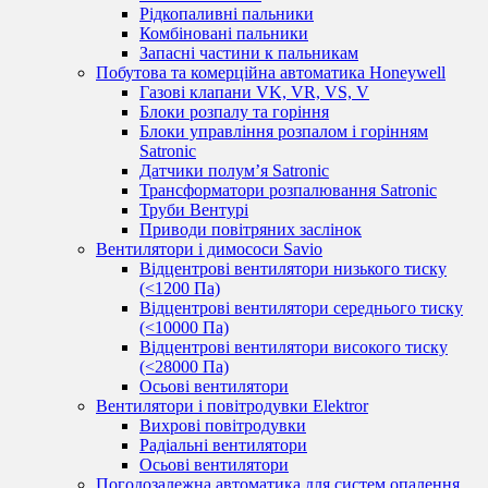
Рідкопаливні пальники
Комбіновані пальники
Запасні частини к пальникам
Побутова та комерційна автоматика Honeywell
Газові клапани VK, VR, VS, V
Блоки розпалу та горіння
Блоки управління розпалом і горінням
Satronic
Датчики полум’я Satronic
Трансформатори розпалювання Satronic
Труби Вентурі
Приводи повітряних заслінок
Вентилятори і димососи Savio
Відцентрові вентилятори низького тиску
(<1200 Па)
Відцентрові вентилятори середнього тиску
(<10000 Па)
Відцентрові вентилятори високого тиску
(<28000 Па)
Осьові вентилятори
Вентилятори і повітродувки Elektror
Вихрові повітродувки
Радіальні вентилятори
Осьові вентилятори
Погодозалежна автоматика для систем опалення