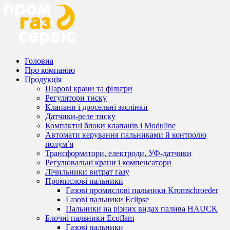
Головна
Про компанію
Продукція
Шарові крани та фільтри
Регулятори тиску
Клапани і дросельні заслінки
Датчики-реле тиску
Компактні блоки клапанів і Moduline
Автомати керування пальниками й контролю
полум’я
Трансформатори, електроди, УФ-датчики
Регулювальні крани і компенсатори
Лічильники витрат газу
Промислові пальники
Газові промислові пальники Kromschroeder
Газові пальники Eclipse
Пальники на різних видах палива HAUCK
Блочні пальники Ecoflam
Газові пальники