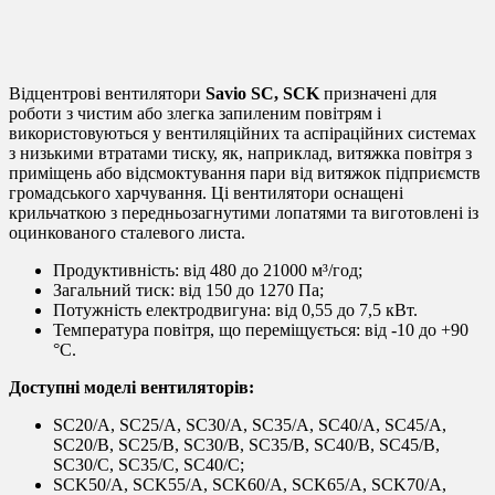
Відцентрові вентилятори
Savio SC, SCK
призначені для
роботи з чистим або злегка запиленим повітрям і
використовуються у вентиляційних та аспіраційних системах
з низькими втратами тиску, як, наприклад, витяжка повітря з
приміщень або відсмоктування пари від витяжок підприємств
громадського харчування. Ці вентилятори оснащені
крильчаткою з передньозагнутими лопатями та виготовлені із
оцинкованого сталевого листа.
Продуктивність: від 480 до 21000 м³/год;
Загальний тиск: від 150 до 1270 Па;
Потужність електродвигуна: від 0,55 до 7,5 кВт.
Температура повітря, що переміщується: від -10 до +90
°C.
Доступні моделі вентиляторів:
SC20/A, SC25/A, SC30/A, SC35/A, SC40/A, SC45/A,
SC20/B, SC25/B, SC30/B, SC35/B, SC40/B, SC45/B,
SC30/C, SC35/C, SC40/C;
SCK50/A, SCK55/A, SCK60/A, SCK65/A, SCK70/A,