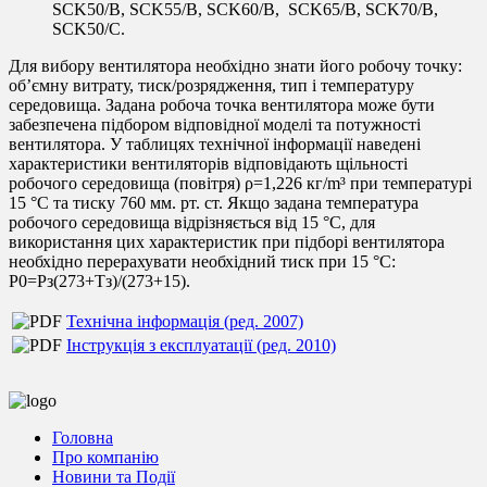
SCK50/B, SCK55/B, SCK60/B, SCK65/B, SCK70/B,
SCK50/C.
Для вибору вентилятора необхідно знати його робочу точку:
об’ємну витрату, тиск/розрядження, тип і температуру
середовища. Задана робоча точка вентилятора може бути
забезпечена підбором відповідної моделі та потужності
вентилятора. У таблицях технічної інформації наведені
характеристики вентиляторів відповідають щільності
робочого середовища (повітря) ρ=1,226 кг/m³ при температурі
15 °C та тиску 760 мм. рт. ст. Якщо задана температура
робочого середовища відрізняється від 15 °C, для
використання цих характеристик при підборі вентилятора
необхідно перерахувати необхідний тиск при 15 °C:
Р0=Рз(273+Тз)/(273+15).
Технічна інформація (ред. 2007)
Інструкція з експлуатації (ред. 2010)
Головна
Про компанію
Новини та Події