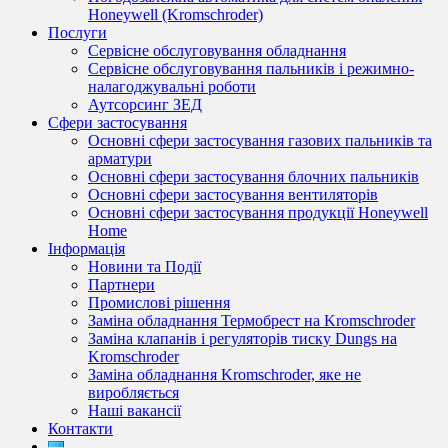
Honeywell (Kromschroder)
Послуги
Сервісне обслуговування обладнання
Сервісне обслуговування пальників і режимно-
налагоджувальні роботи
Аутсорсинг ЗЕД
Сфери застосування
Основні сфери застосування газових пальників та
арматури
Основні сфери застосування блочних пальників
Основні сфери застосування вентиляторів
Основні сфери застосування продукції Honeywell
Home
Інформація
Новини та Події
Партнери
Промислові рішення
Заміна обладнання Термобрест на Kromschroder
Заміна клапанів і регуляторів тиску Dungs на
Kromschroder
Заміна обладнання Kromschroder, яке не
виробляється
Наші вакансії
Контакти