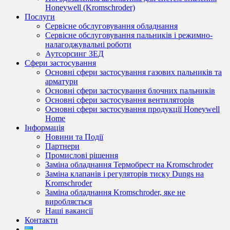
Honeywell (Kromschroder)
Послуги
Сервісне обслуговування обладнання
Сервісне обслуговування пальників і режимно-
налагоджувальні роботи
Аутсорсинг ЗЕД
Сфери застосування
Основні сфери застосування газових пальників та
арматури
Основні сфери застосування блочних пальників
Основні сфери застосування вентиляторів
Основні сфери застосування продукції Honeywell
Home
Інформація
Новини та Події
Партнери
Промислові рішення
Заміна обладнання Термобрест на Kromschroder
Заміна клапанів і регуляторів тиску Dungs на
Kromschroder
Заміна обладнання Kromschroder, яке не
виробляється
Наші вакансії
Контакти