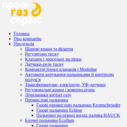
Головна
Про компанію
Продукція
Шарові крани та фільтри
Регулятори тиску
Клапани і дросельні заслінки
Датчики-реле тиску
Компактні блоки клапанів і Moduline
Автомати керування пальниками й контролю
полум’я
Трансформатори, електроди, УФ-датчики
Регулювальні крани і компенсатори
Лічильники витрат газу
Промислові пальники
Газові промислові пальники Kromschroeder
Газові пальники Eclipse
Пальники на різних видах палива HAUCK
Блочні пальники Ecoflam
Газові пальники