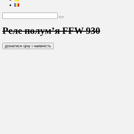
Реле полум’я FFW 930
дізнатися ціну і наявність