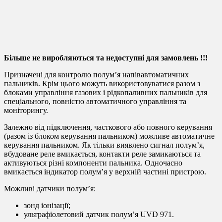
Більше не виробляються та недоступні для замовлень !!!
Призначені для контролю полум’я напівавтоматичних
пальників. Крім цього можуть використовуватися разом з
блоками управління газових і рідкопаливних пальників для
спеціального, повністю автоматичного управління та
моніторингу.
Залежно від підключення, часткового або повного керування
(разом із блоком керування пальником) можливе автоматичне
керування пальником. Як тільки виявлено сигнал полум’я,
вбудоване реле вмикається, контакти реле замикаються та
активуються різні компоненти пальника. Одночасно
вмикається індикатор полум’я у верхній частині пристрою.
Можливі датчики полум’я:
зонд іонізації;
ультрафіолетовий датчик полум’я UVD 971.