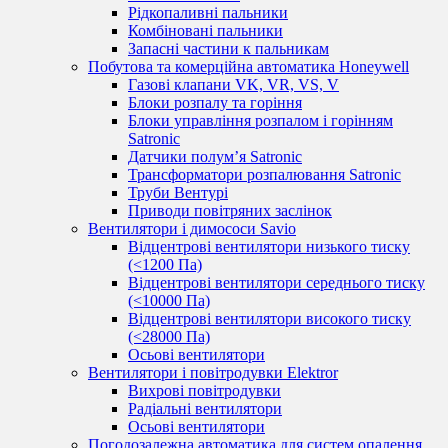
Рідкопаливні пальники
Комбіновані пальники
Запасні частини к пальникам
Побутова та комерційна автоматика Honeywell
Газові клапани VK, VR, VS, V
Блоки розпалу та горіння
Блоки управління розпалом і горінням
Satronic
Датчики полум’я Satronic
Трансформатори розпалювання Satronic
Труби Вентурі
Приводи повітряних заслінок
Вентилятори і димососи Savio
Відцентрові вентилятори низького тиску
(<1200 Па)
Відцентрові вентилятори середнього тиску
(<10000 Па)
Відцентрові вентилятори високого тиску
(<28000 Па)
Осьові вентилятори
Вентилятори і повітродувки Elektror
Вихрові повітродувки
Радіальні вентилятори
Осьові вентилятори
Погодозалежна автоматика для систем опалення