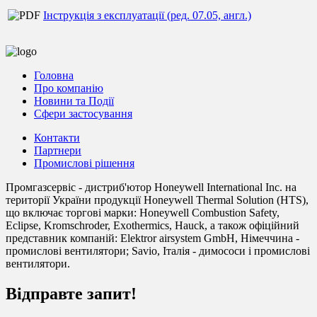
Інструкція з експлуатації (ред. 07.05, англ.)
Головна
Про компанію
Новини та Події
Сфери застосування
Контакти
Партнери
Промислові рішення
Промгазсервіс - дистриб'ютор Honeywell International Inc. на
території України продукції Honeywell Thermal Solution (HTS),
що включає торгові марки: Honeywell Combustion Safety,
Eclipse, Kromschroder, Exothermics, Hauck, а також офіційний
представник компаній: Elektror airsystem GmbH, Німеччина -
промислові вентилятори; Savio, Італія - димососи і промислові
вентилятори.
Відправте запит!