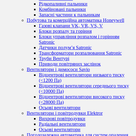
Рідкопаливні пальники
Комбіновані пальники
Запасні частини к пальникам
Побутова та комерційна автоматика Honeywell
Газові клапани VK, VR, VS, V
Блоки розпалу та горіння
Блоки управління розпалом і горінням
Satronic
Датчики полум’я Satronic
Трансформатори розпалювання Satronic
Труби Вентурі
Приводи повітряних заслінок
Вентилятори і димососи Savio
Відцентрові вентилятори низького тиску
(<1200 Па)
Відцентрові вентилятори середнього тиску
(<10000 Па)
Відцентрові вентилятори високого тиску
(<28000 Па)
Осьові вентилятори
Вентилятори і повітродувки Elektror
Вихрові повітродувки
Радіальні вентилятори
Осьові вентилятори
Погодозалежна автоматика для систем опалення