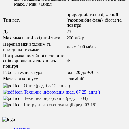
Макс. / Мін. / Викл.
природний газ, зріджений
Тип газу
(газоподібна фаза), біогаз та
повітря
Ду
25
Максимальний вхідний тиск
200 мбар
Перепад між вхідним та
макс. 100 мбар
вихідним тисками
Підтримка постійної величини
співвідношення тисків газ-
4:1
повітря
Рабоча температура
від –20 до +70 °C
Матеріал корпусу
алюміній
Опис (ред. 08.12, англ.)
Технічна інформація (ред. 07.25, англ.)
Технічна інформація (ред. 11.04)
Інструкція з експлуатації (ред. 03.18)