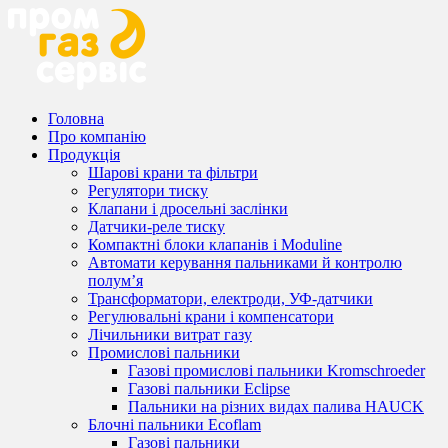
Головна
Про компанію
Продукція
Шарові крани та фільтри
Регулятори тиску
Клапани і дросельні заслінки
Датчики-реле тиску
Компактні блоки клапанів і Moduline
Автомати керування пальниками й контролю
полум’я
Трансформатори, електроди, УФ-датчики
Регулювальні крани і компенсатори
Лічильники витрат газу
Промислові пальники
Газові промислові пальники Kromschroeder
Газові пальники Eclipse
Пальники на різних видах палива HAUCK
Блочні пальники Ecoflam
Газові пальники