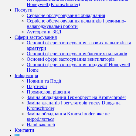
Honeywell (Kromschroder)
Послуги
Сервісне обслуговування обладнання
Сервісне обслуговування пальників і режимно-
налагоджувальні роботи
Аутсорсинг ЗЕД
Сфери застосування
Основні сфери застосування газових пальників та
арматури
Основні сфери застосування блочних пальників
Основні сфери застосування вентиляторів
Основні сфери застосування продукції Honeywell
Home
Інформація
Новини та Події
Партнери
Промислові рішення
Заміна обладнання Термобрест на Kromschroder
Заміна клапанів і регуляторів тиску Dungs на
Kromschroder
Заміна обладнання Kromschroder, яке не
виробляється
Наші вакансії
Контакти