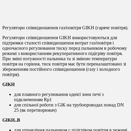
Регулятор соотношения газ/воздух GIKH
Регулятори співвідношення газ/повітря GIKH (гаряче повітря).
Регулятори співвідношення GIKH використовуються для
підтримки сталості співвідношення витрат газ/повітря і
одночасного регулювання тиску перед пальником в робочому
режимі з використанням рекуперативного підігріву повітря.
При зміні потужності пальника та зі зміною температури
повітря на горіння, тиск повітря має бути переналаштовано зі
збереженням постійного співвідношення (газу і холодного
повітря).
GIKH
для плавного регулювання однієї зони печі з
підключенням Rp1
для спільної роботи з GlК на трубопроводах понад DN
25 (як перетворювач)
GIKH..B
для управління пальником c підігрівом повітря в режимі