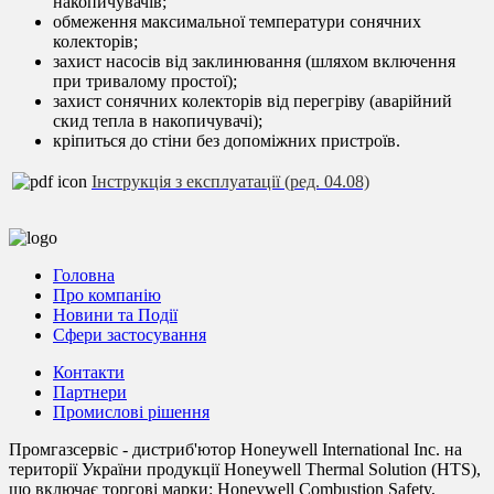
накопичувачів;
обмеження максимальної температури сонячних
колекторів;
захист насосів від заклинювання (шляхом включення
при тривалому простої);
захист сонячних колекторів від перегріву (аварійний
скид тепла в накопичувачі);
кріпиться до стіни без допоміжних пристроїв.
Інструкція з експлуатації (ред. 04.08)
Головна
Про компанію
Новини та Події
Сфери застосування
Контакти
Партнери
Промислові рішення
Промгазсервіс - дистриб'ютор Honeywell International Inc. на
території України продукції Honeywell Thermal Solution (HTS),
що включає торгові марки: Honeywell Combustion Safety,