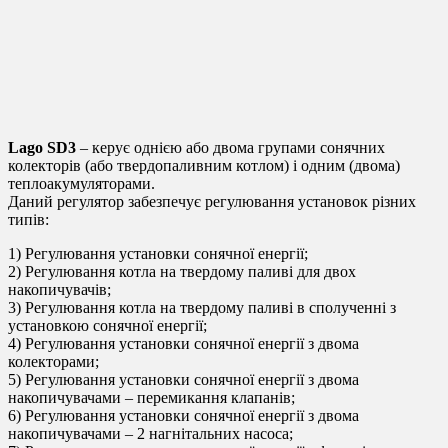
схема 5
Lago SD3
гидравлическая схема 6
Lago SD3 схема
подключения
Lago SD3
– керує однією або двома групами сонячних
колекторів (або твердопаливним котлом) і одним (двома)
теплоакумуляторами.
Даний регулятор забезпечує регулювання установок різних
типів:
1) Регулювання установки сонячної енергії;
2) Регулювання котла на твердому паливі для двох
накопичувачів;
3) Регулювання котла на твердому паливі в сполученні з
установкою сонячної енергії;
4) Регулювання установки сонячної енергії з двома
колекторами;
5) Регулювання установки сонячної енергії з двома
накопичувачами – перемикання клапанів;
6) Регулювання установки сонячної енергії з двома
накопичувачами – 2 нагнітальних насоса;