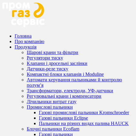
Головна
Про компанію
Продукція
Шарові крани та фільтри
Регулятори тиску
Клапани і дросельні заслінки
Датчики-реле тиску
Компактні блоки клапанів і Moduline
Автомати керування пальниками й контролю
полум’я
Трансформатори, електроди, УФ-датчики
Регулювальні крани і компенсатори
Лічильники витрат газу
Промислові пальники
Газові промислові пальники Kromschroeder
Газові пальники Eclipse
Пальники на різних видах палива HAUCK
Блочні пальники Ecoflam
Газові пальники