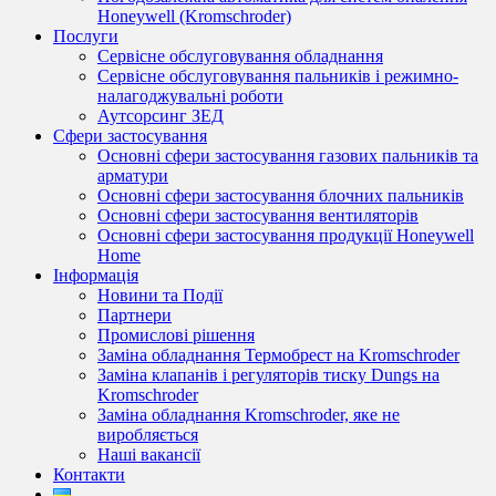
Honeywell (Kromschroder)
Послуги
Сервісне обслуговування обладнання
Сервісне обслуговування пальників і режимно-
налагоджувальні роботи
Аутсорсинг ЗЕД
Сфери застосування
Основні сфери застосування газових пальників та
арматури
Основні сфери застосування блочних пальників
Основні сфери застосування вентиляторів
Основні сфери застосування продукції Honeywell
Home
Інформація
Новини та Події
Партнери
Промислові рішення
Заміна обладнання Термобрест на Kromschroder
Заміна клапанів і регуляторів тиску Dungs на
Kromschroder
Заміна обладнання Kromschroder, яке не
виробляється
Наші вакансії
Контакти