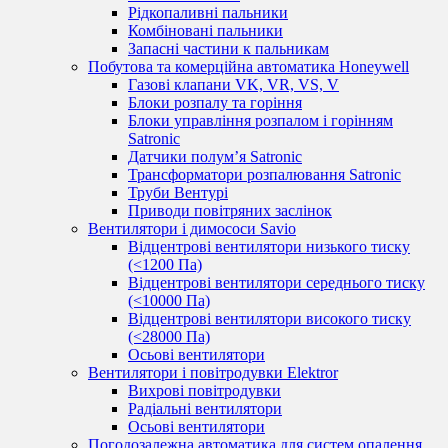
Рідкопаливні пальники
Комбіновані пальники
Запасні частини к пальникам
Побутова та комерційна автоматика Honeywell
Газові клапани VK, VR, VS, V
Блоки розпалу та горіння
Блоки управління розпалом і горінням
Satronic
Датчики полум’я Satronic
Трансформатори розпалювання Satronic
Труби Вентурі
Приводи повітряних заслінок
Вентилятори і димососи Savio
Відцентрові вентилятори низького тиску
(<1200 Па)
Відцентрові вентилятори середнього тиску
(<10000 Па)
Відцентрові вентилятори високого тиску
(<28000 Па)
Осьові вентилятори
Вентилятори і повітродувки Elektror
Вихрові повітродувки
Радіальні вентилятори
Осьові вентилятори
Погодозалежна автоматика для систем опалення