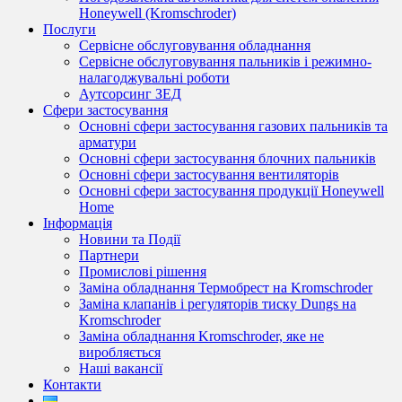
Honeywell (Kromschroder)
Послуги
Сервісне обслуговування обладнання
Сервісне обслуговування пальників і режимно-
налагоджувальні роботи
Аутсорсинг ЗЕД
Сфери застосування
Основні сфери застосування газових пальників та
арматури
Основні сфери застосування блочних пальників
Основні сфери застосування вентиляторів
Основні сфери застосування продукції Honeywell
Home
Інформація
Новини та Події
Партнери
Промислові рішення
Заміна обладнання Термобрест на Kromschroder
Заміна клапанів і регуляторів тиску Dungs на
Kromschroder
Заміна обладнання Kromschroder, яке не
виробляється
Наші вакансії
Контакти