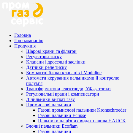
Головна
Про компанію
Продукція
Шарові крани та фільтри
Регулятори тиску
Клапани і дросельні заслінки
Датчики-реле тиску
Компактні блоки клапанів і Moduline
Автомати керування пальниками й контролю
полум’я
Трансформатори, електроди, УФ-датчики
Регулювальні крани і компенсатори
Лічильники витрат газу
Промислові пальники
Газові промислові пальники Kromschroeder
Газові пальники Eclipse
Пальники на різних видах палива HAUCK
Блочні пальники Ecoflam
Газові пальники