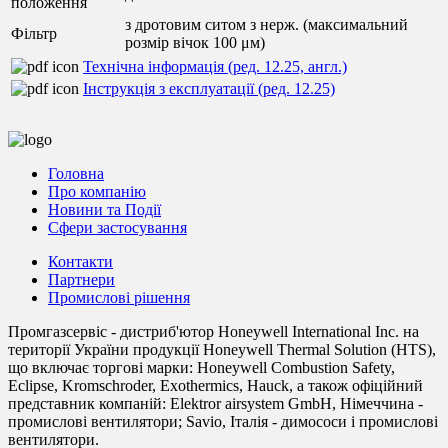
положення
з дротовим ситом з нерж. (максимальний
Фільтр
розмір вічок 100 μм)
Технічна інформація (ред. 12.25, англ.)
Інструкція з експлуатації (ред. 12.25)
Головна
Про компанію
Новини та Події
Сфери застосування
Контакти
Партнери
Промислові рішення
Промгазсервіс - дистриб'ютор Honeywell International Inc. на
території України продукції Honeywell Thermal Solution (HTS),
що включає торгові марки: Honeywell Combustion Safety,
Eclipse, Kromschroder, Exothermics, Hauck, а також офіційний
представник компаній: Elektror airsystem GmbH, Німеччина -
промислові вентилятори; Savio, Італія - димососи і промислові
вентилятори.