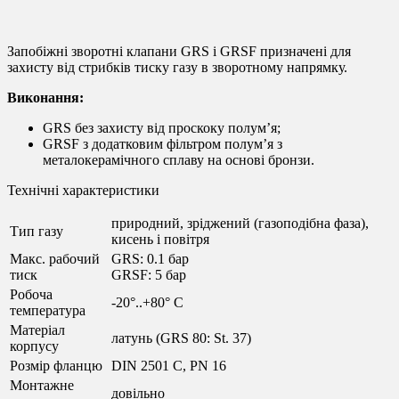
Предохранительный обратный клапан GRS
Запобіжні зворотні клапани GRS і GRSF призначені для
захисту від стрибків тиску газу в зворотному напрямку.
Виконання:
GRS без захисту від проскоку полум’я;
GRSF з додатковим фільтром полум’я з
металокерамічного сплаву на основі бронзи.
Технічні характеристики
природний, зріджений (газоподібна фаза),
Тип газу
кисень і повітря
Макс. рабочий
GRS: 0.1 бар
тиск
GRSF: 5 бар
Робоча
-20°..+80° С
температура
Матеріал
латунь (GRS 80: St. 37)
корпусу
Розмір фланцю
DIN 2501 C, PN 16
Монтажне
довільно