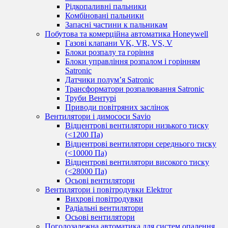
Рідкопаливні пальники
Комбіновані пальники
Запасні частини к пальникам
Побутова та комерційна автоматика Honeywell
Газові клапани VK, VR, VS, V
Блоки розпалу та горіння
Блоки управління розпалом і горінням
Satronic
Датчики полум’я Satronic
Трансформатори розпалювання Satronic
Труби Вентурі
Приводи повітряних заслінок
Вентилятори і димососи Savio
Відцентрові вентилятори низького тиску
(<1200 Па)
Відцентрові вентилятори середнього тиску
(<10000 Па)
Відцентрові вентилятори високого тиску
(<28000 Па)
Осьові вентилятори
Вентилятори і повітродувки Elektror
Вихрові повітродувки
Радіальні вентилятори
Осьові вентилятори
Погодозалежна автоматика для систем опалення