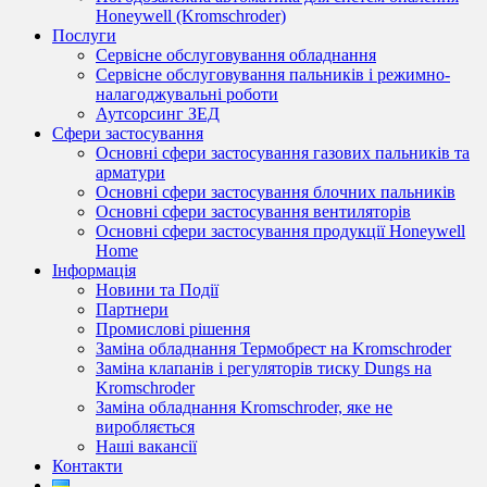
Honeywell (Kromschroder)
Послуги
Сервісне обслуговування обладнання
Сервісне обслуговування пальників і режимно-
налагоджувальні роботи
Аутсорсинг ЗЕД
Сфери застосування
Основні сфери застосування газових пальників та
арматури
Основні сфери застосування блочних пальників
Основні сфери застосування вентиляторів
Основні сфери застосування продукції Honeywell
Home
Інформація
Новини та Події
Партнери
Промислові рішення
Заміна обладнання Термобрест на Kromschroder
Заміна клапанів і регуляторів тиску Dungs на
Kromschroder
Заміна обладнання Kromschroder, яке не
виробляється
Наші вакансії
Контакти