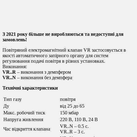
электромагнитный клапан VR F R
электромагнитный клапан VR
З 2021 року більше не виробляються та недоступні для
замовлень!
Повітряний електромагнітний клапан VR застосовується в
якості автоматичного запірного органу для систем
регулювання подачі повітря в різних установках.
Виконання:
VR..R
– виконання з демпфером
VR..N
– виконання без демпфера
Технічні характеристики
Тип газу
повітря
Ду
від 25 до 65
Макс. робочий тиск
150 мбар
Напруга живлення
220 В, 110 В, 24 В
VR..N – 0.5 с.
Час відкриття клапана
VR..R – 3 с.