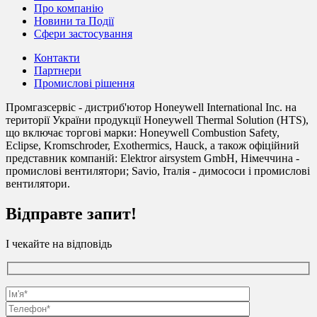
Про компанію
Новини та Події
Сфери застосування
Контакти
Партнери
Промислові рішення
Промгазсервіс - дистриб'ютор Honeywell International Inc. на
території України продукції Honeywell Thermal Solution (HTS),
що включає торгові марки: Honeywell Combustion Safety,
Eclipse, Kromschroder, Exothermics, Hauck, а також офіційний
представник компаній: Elektror airsystem GmbH, Німеччина -
промислові вентилятори; Savio, Італія - димососи і промислові
вентилятори.
Відправте запит!
І чекайте на відповідь