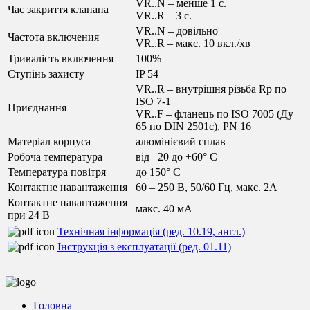
VR..N – менше 1 с.
Час закриття клапана
VR..R – 3 c.
VR..N – довільно
Частота включения
VR..R – макс. 10 вкл./хв
Тривалість включення
100%
Ступінь захисту
IP 54
VR..R – внутрішня різьба Rp по
ISO 7-1
Приєднання
VR..F – фланець по ISO 7005 (Ду
65 по DIN 2501с), PN 16
Матеріал корпуса
алюмінієвий сплав
Робоча температура
від –20 до +60° C
Температура повітря
до 150° C
Контактне навантаження
60 – 250 В, 50/60 Гц, макс. 2А
Контактне навантаження
макс. 40 мА
при 24 В
Технічная інформація (ред. 10.19, англ.)
Інструкція з експлуатації (ред. 01.11)
Головна