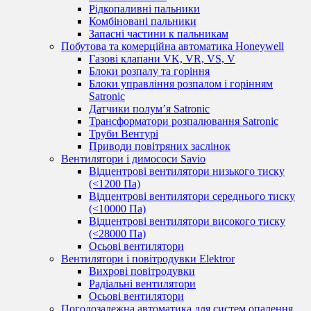
Рідкопаливні пальники
Комбіновані пальники
Запасні частини к пальникам
Побутова та комерційна автоматика Honeywell
Газові клапани VK, VR, VS, V
Блоки розпалу та горіння
Блоки управління розпалом і горінням
Satronic
Датчики полум’я Satronic
Трансформатори розпалювання Satronic
Труби Вентурі
Приводи повітряних заслінок
Вентилятори і димососи Savio
Відцентрові вентилятори низького тиску
(<1200 Па)
Відцентрові вентилятори середнього тиску
(<10000 Па)
Відцентрові вентилятори високого тиску
(<28000 Па)
Осьові вентилятори
Вентилятори і повітродувки Elektror
Вихрові повітродувки
Радіальні вентилятори
Осьові вентилятори
Погодозалежна автоматика для систем опалення