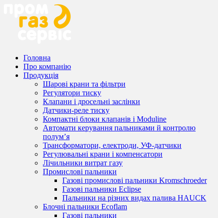
Головна
Про компанію
Продукція
Шарові крани та фільтри
Регулятори тиску
Клапани і дросельні заслінки
Датчики-реле тиску
Компактні блоки клапанів і Moduline
Автомати керування пальниками й контролю
полум’я
Трансформатори, електроди, УФ-датчики
Регулювальні крани і компенсатори
Лічильники витрат газу
Промислові пальники
Газові промислові пальники Kromschroeder
Газові пальники Eclipse
Пальники на різних видах палива HAUCK
Блочні пальники Ecoflam
Газові пальники