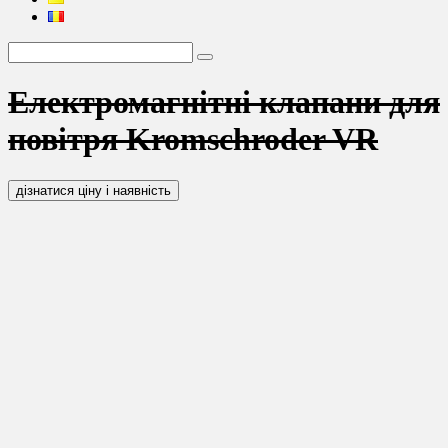
Електромагнітні клапани для
повітря Kromschroder VR
дізнатися ціну і наявність