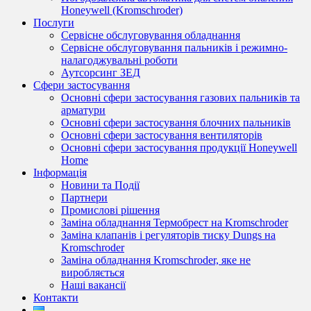
Honeywell (Kromschroder)
Послуги
Сервісне обслуговування обладнання
Сервісне обслуговування пальників і режимно-
налагоджувальні роботи
Аутсорсинг ЗЕД
Сфери застосування
Основні сфери застосування газових пальників та
арматури
Основні сфери застосування блочних пальників
Основні сфери застосування вентиляторів
Основні сфери застосування продукції Honeywell
Home
Інформація
Новини та Події
Партнери
Промислові рішення
Заміна обладнання Термобрест на Kromschroder
Заміна клапанів і регуляторів тиску Dungs на
Kromschroder
Заміна обладнання Kromschroder, яке не
виробляється
Наші вакансії
Контакти