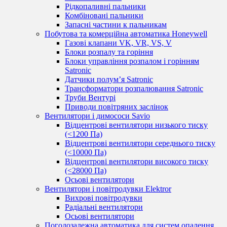
Рідкопаливні пальники
Комбіновані пальники
Запасні частини к пальникам
Побутова та комерційна автоматика Honeywell
Газові клапани VK, VR, VS, V
Блоки розпалу та горіння
Блоки управління розпалом і горінням
Satronic
Датчики полум’я Satronic
Трансформатори розпалювання Satronic
Труби Вентурі
Приводи повітряних заслінок
Вентилятори і димососи Savio
Відцентрові вентилятори низького тиску
(<1200 Па)
Відцентрові вентилятори середнього тиску
(<10000 Па)
Відцентрові вентилятори високого тиску
(<28000 Па)
Осьові вентилятори
Вентилятори і повітродувки Elektror
Вихрові повітродувки
Радіальні вентилятори
Осьові вентилятори
Погодозалежна автоматика для систем опалення