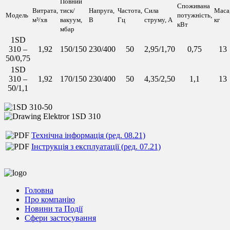
Повний
Споживана
Витрата,
тиск/
Напруга,
Частота,
Сила
Маса
Модель
потужність,
м³/хв
вакуум,
В
Гц
струму, А
кг
кВт
мбар
1SD
310 –
1,92
150/150
230/400
50
2,95/1,70
0,75
13
50/0,75
1SD
310 –
1,92
170/150
230/400
50
4,35/2,50
1,1
13
50/1,1
Технічна інформація (ред. 08.21)
Інструкція з експлуатації (ред. 07.21)
Головна
Про компанію
Новини та Події
Сфери застосування