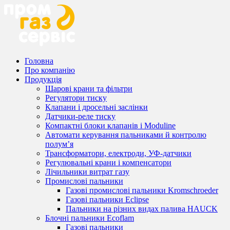
Головна
Про компанію
Продукція
Шарові крани та фільтри
Регулятори тиску
Клапани і дросельні заслінки
Датчики-реле тиску
Компактні блоки клапанів і Moduline
Автомати керування пальниками й контролю
полум’я
Трансформатори, електроди, УФ-датчики
Регулювальні крани і компенсатори
Лічильники витрат газу
Промислові пальники
Газові промислові пальники Kromschroeder
Газові пальники Eclipse
Пальники на різних видах палива HAUCK
Блочні пальники Ecoflam
Газові пальники