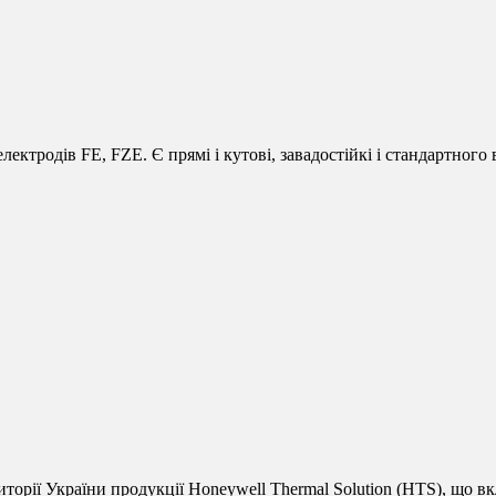
ктродів FE, FZE. Є прямі і кутові, завадостійкі і стандартного
риторії України продукції Honeywell Thermal Solution (HTS), що вк