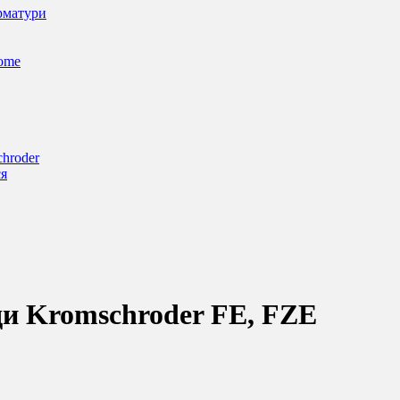
арматури
Home
chroder
ся
оди Kromschroder FE, FZE