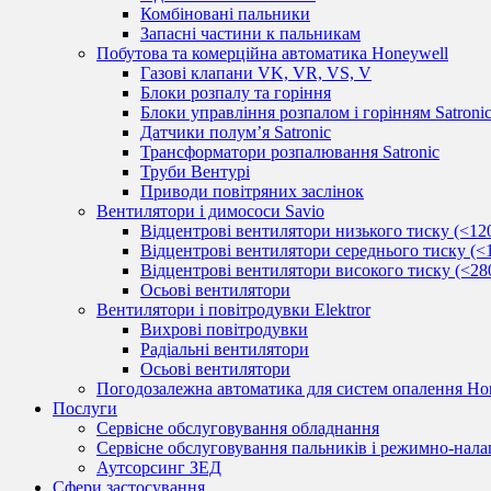
Комбіновані пальники
Запасні частини к пальникам
Побутова та комерційна автоматика Honeywell
Газові клапани VK, VR, VS, V
Блоки розпалу та горіння
Блоки управління розпалом і горінням Satroni
Датчики полум’я Satronic
Трансформатори розпалювання Satronic
Труби Вентурі
Приводи повітряних заслінок
Вентилятори і димососи Savio
Відцентрові вентилятори низького тиску (<12
Відцентрові вентилятори середнього тиску (<
Відцентрові вентилятори високого тиску (<28
Осьові вентилятори
Вентилятори і повітродувки Elektror
Вихрові повітродувки
Радіальні вентилятори
Осьові вентилятори
Погодозалежна автоматика для систем опалення Hon
Послуги
Сервісне обслуговування обладнання
Сервісне обслуговування пальників і режимно-нала
Аутсорсинг ЗЕД
Сфери застосування