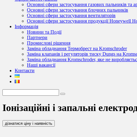
Основні сфери застосування газових пальників та 
Основні сфери застосування блочних пальників
Основні сфери застосування вентиляторів
Основні сфери застосування продукції Honeywell 
Інформація
Новини та Події
Партнери
Промислові рішення
Заміна обладнання Термобрест на Kromschroder
Заміна клапанів і регуляторів тиску Dungs на Kroms
Заміна обладнання Kromschroder, яке не виробляєть
Наші вакансії
Контакти
Іонізаційні і запальні електр
дізнатися ціну і наявність