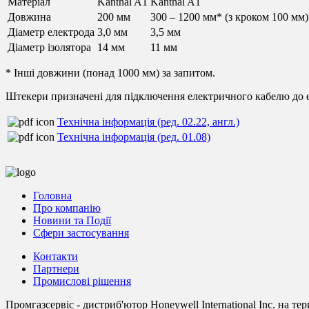
Матеріал
Kanthal A1
Kanthal A1
Довжина
200 мм
300 – 1200 мм* (з кроком 100 мм)
Діаметр електрода
3,0 мм
3,5 мм
Діаметр ізолятора
14 мм
11 мм
* Інші довжини (понад 1000 мм) за запитом.
Штекери призначені для підключення електричного кабелю до еле
Технічна інформація (ред. 02.22, англ.)
Технічна інформація (ред. 01.08)
Головна
Про компанію
Новини та Події
Сфери застосування
Контакти
Партнери
Промислові рішення
Промгазсервіс - дистриб'ютор Honeywell International Inc. на те