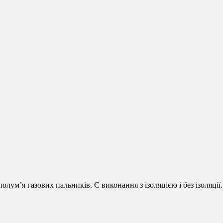
Электроды FE, FZE
штекер электрода розжига
ум’я газових пальників. Є виконання з ізоляцією і без ізоляції.