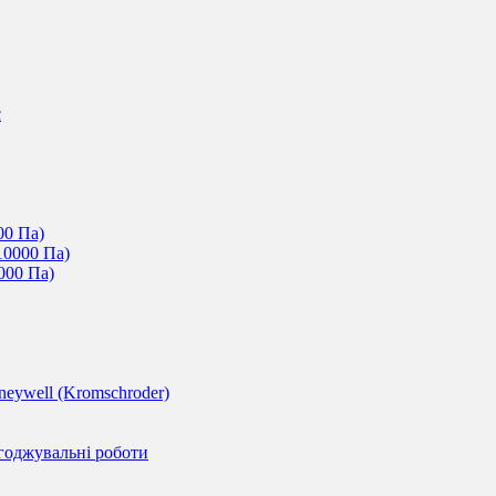
c
00 Па)
10000 Па)
000 Па)
eywell (Kromschroder)
годжувальні роботи