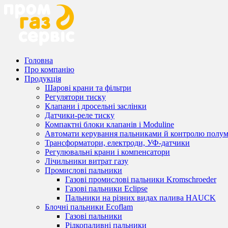
Головна
Про компанію
Продукція
Шарові крани та фільтри
Регулятори тиску
Клапани і дросельні заслінки
Датчики-реле тиску
Компактні блоки клапанів і Moduline
Автомати керування пальниками й контролю полум
Трансформатори, електроди, УФ-датчики
Регулювальні крани і компенсатори
Лічильники витрат газу
Промислові пальники
Газові промислові пальники Kromschroeder
Газові пальники Eclipse
Пальники на різних видах палива HAUCK
Блочні пальники Ecoflam
Газові пальники
Рідкопаливні пальники