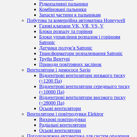
Рідкопаливні пальники
Комбіновані пальники
Запасні частини к пальникам
Побутова та комерційна автоматика Honeywell
Газові клапани VK, VR, VS, V
Блоки розпалу та горіння
Блоки управління розпалом і горінням
Satronic
Датчики полум’я Satronic
Трансформатори розпалювання Satronic
Труби Вентурі
Приводи повітряних заслінок
Вентилятори і димососи Savio
Відцентрові вентилятори низького тиску
(<1200 Па)
Відцентрові вентилятори середнього тиску
(<10000 Па)
Відцентрові вентилятори високого тиску
(<28000 Па)
Осьові вентилятори
Вентилятори і повітродувки Elektror
Вихрові повітродувки
Радіальні вентилятори
Осьові вентилятори
Погодозалежна автоматика для систем опалення