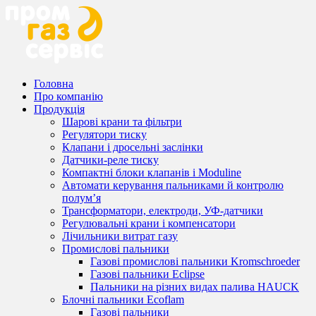
Головна
Про компанію
Продукція
Шарові крани та фільтри
Регулятори тиску
Клапани і дросельні заслінки
Датчики-реле тиску
Компактні блоки клапанів і Moduline
Автомати керування пальниками й контролю
полум’я
Трансформатори, електроди, УФ-датчики
Регулювальні крани і компенсатори
Лічильники витрат газу
Промислові пальники
Газові промислові пальники Kromschroeder
Газові пальники Eclipse
Пальники на різних видах палива HAUCK
Блочні пальники Ecoflam
Газові пальники