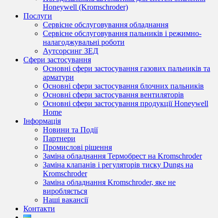
Honeywell (Kromschroder)
Послуги
Сервісне обслуговування обладнання
Сервісне обслуговування пальників і режимно-
налагоджувальні роботи
Аутсорсинг ЗЕД
Сфери застосування
Основні сфери застосування газових пальників та
арматури
Основні сфери застосування блочних пальників
Основні сфери застосування вентиляторів
Основні сфери застосування продукції Honeywell
Home
Інформація
Новини та Події
Партнери
Промислові рішення
Заміна обладнання Термобрест на Kromschroder
Заміна клапанів і регуляторів тиску Dungs на
Kromschroder
Заміна обладнання Kromschroder, яке не
виробляється
Наші вакансії
Контакти