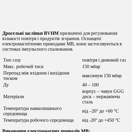
BVHM MB 7
BVHM MB 7
Дросельні заслінки BVHM
призначені для регулювання
кількості повітря і продуктів згорання. Оснащені
електромагнітними приводами MB, вони застосовуються в
системах імпульсного спалювання.
Тип газу
повітря і димовий газ
Макс. робочий тиск
150 мбар
Перепад між вхідним і вихідним
максимум 150 мбар
тиском
Ду
40 – 100
корпус – чавун GGG
Матеріали
диск – нержавіюча
сталь
Температура навколишнього
від –20° до +60 °C
середовища
Температура робочого середовища
від -20° до +450 °C
Виконання електромагних приводів MB: