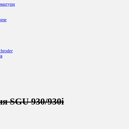
арматури
Home
chroder
ся
ня SGU 930/930i