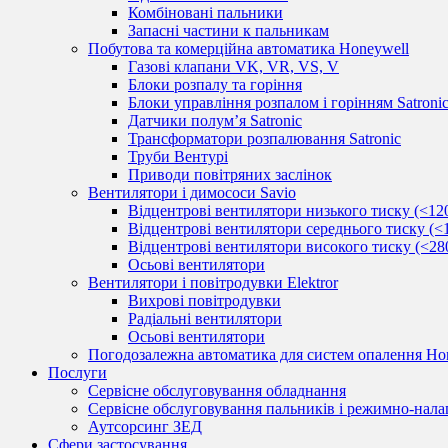
Комбіновані пальники
Запасні частини к пальникам
Побутова та комерційна автоматика Honeywell
Газові клапани VK, VR, VS, V
Блоки розпалу та горіння
Блоки управління розпалом і горінням Satroni
Датчики полум’я Satronic
Трансформатори розпалювання Satronic
Труби Вентурі
Приводи повітряних заслінок
Вентилятори і димососи Savio
Відцентрові вентилятори низького тиску (<12
Відцентрові вентилятори середнього тиску (<
Відцентрові вентилятори високого тиску (<28
Осьові вентилятори
Вентилятори і повітродувки Elektror
Вихрові повітродувки
Радіальні вентилятори
Осьові вентилятори
Погодозалежна автоматика для систем опалення Hon
Послуги
Сервісне обслуговування обладнання
Сервісне обслуговування пальників і режимно-нала
Аутсорсинг ЗЕД
Сфери застосування