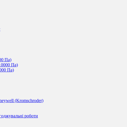
c
00 Па)
10000 Па)
000 Па)
eywell (Kromschroder)
годжувальні роботи