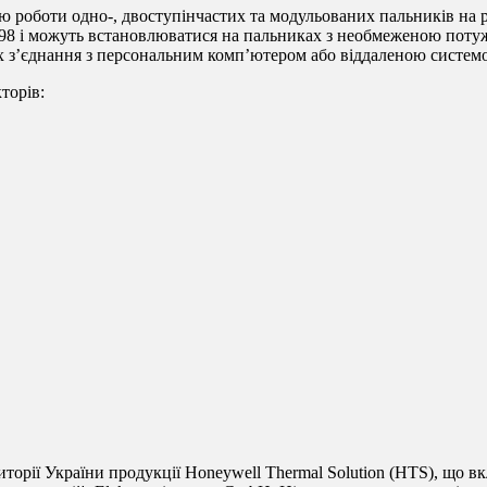
ю роботи одно-, двоступінчастих та модульованих пальників на р
98 і можуть встановлюватися на пальниках з необмеженою потуж
х з’єднання з персональним комп’ютером або віддаленою системо
торів:
риторії України продукції Honeywell Thermal Solution (HTS), що вк