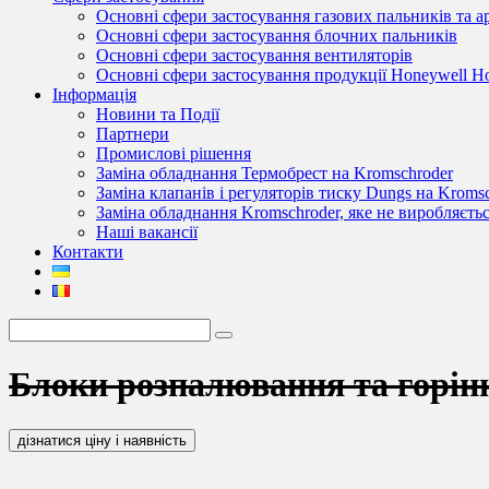
Основні сфери застосування газових пальників та 
Основні сфери застосування блочних пальників
Основні сфери застосування вентиляторів
Основні сфери застосування продукції Honeywell 
Інформація
Новини та Події
Партнери
Промислові рішення
Заміна обладнання Термобрест на Kromschroder
Заміна клапанів і регуляторів тиску Dungs на Kroms
Заміна обладнання Kromschroder, яке не виробляєть
Наші вакансії
Контакти
Блоки розпалювання та горін
дізнатися ціну і наявність