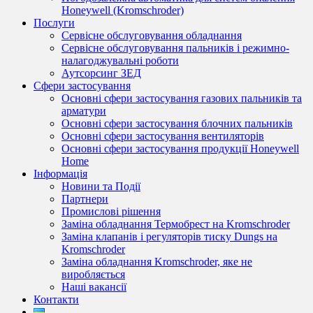
Honeywell (Kromschroder)
Послуги
Сервісне обслуговування обладнання
Сервісне обслуговування пальників і режимно-
налагоджувальні роботи
Аутсорсинг ЗЕД
Сфери застосування
Основні сфери застосування газових пальників та
арматури
Основні сфери застосування блочних пальників
Основні сфери застосування вентиляторів
Основні сфери застосування продукції Honeywell
Home
Інформація
Новини та Події
Партнери
Промислові рішення
Заміна обладнання Термобрест на Kromschroder
Заміна клапанів і регуляторів тиску Dungs на
Kromschroder
Заміна обладнання Kromschroder, яке не
виробляється
Наші вакансії
Контакти