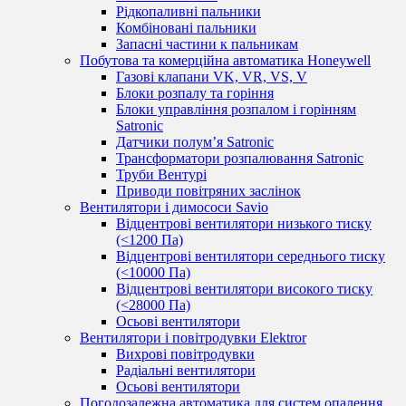
Рідкопаливні пальники
Комбіновані пальники
Запасні частини к пальникам
Побутова та комерційна автоматика Honeywell
Газові клапани VK, VR, VS, V
Блоки розпалу та горіння
Блоки управління розпалом і горінням
Satronic
Датчики полум’я Satronic
Трансформатори розпалювання Satronic
Труби Вентурі
Приводи повітряних заслінок
Вентилятори і димососи Savio
Відцентрові вентилятори низького тиску
(<1200 Па)
Відцентрові вентилятори середнього тиску
(<10000 Па)
Відцентрові вентилятори високого тиску
(<28000 Па)
Осьові вентилятори
Вентилятори і повітродувки Elektror
Вихрові повітродувки
Радіальні вентилятори
Осьові вентилятори
Погодозалежна автоматика для систем опалення