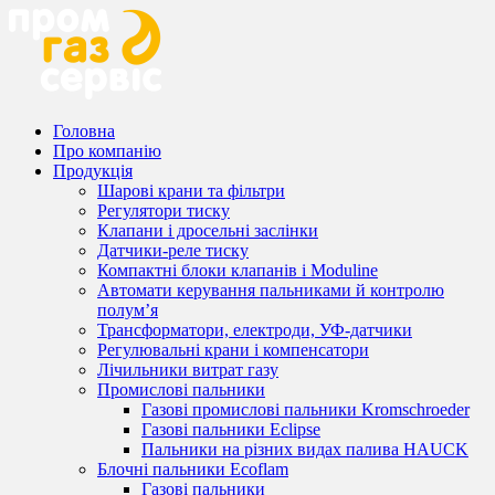
Головна
Про компанію
Продукція
Шарові крани та фільтри
Регулятори тиску
Клапани і дросельні заслінки
Датчики-реле тиску
Компактні блоки клапанів і Moduline
Автомати керування пальниками й контролю
полум’я
Трансформатори, електроди, УФ-датчики
Регулювальні крани і компенсатори
Лічильники витрат газу
Промислові пальники
Газові промислові пальники Kromschroeder
Газові пальники Eclipse
Пальники на різних видах палива HAUCK
Блочні пальники Ecoflam
Газові пальники