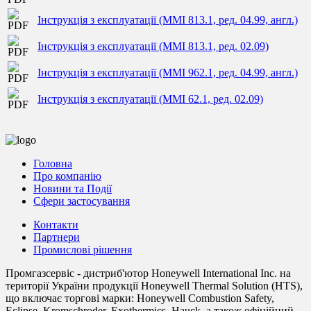
Інструкція з експлуатації (MMI 813.1, ред. 04.99, англ.)
Інструкція з експлуатації (MMI 813.1, ред. 02.09)
Інструкція з експлуатації (MMI 962.1, ред. 04.99, англ.)
Інструкція з експлуатації (MMI 62.1, ред. 02.09)
Головна
Про компанію
Новини та Події
Сфери застосування
Контакти
Партнери
Промислові рішення
Промгазсервіс - дистриб'ютор Honeywell International Inc. на
території України продукції Honeywell Thermal Solution (HTS),
що включає торгові марки: Honeywell Combustion Safety,
Eclipse, Kromschroder, Exothermics, Hauck, а також офіційний