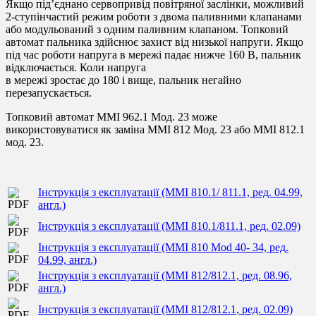
Якщо під’єднано сервопривід повітряної заслінки, можливий
2-ступінчастий режим роботи з двома паливними клапанами
або модульований з одним паливним клапаном. Топковий
автомат пальника здійснює захист від низької напруги. Якщо
під час роботи напруга в мережі падає нижче 160 В, пальник
відключається. Коли напруга
в мережі зростає до 180 і вище, пальник негайно
перезапускається.
Топковий автомат MMI 962.1 Мод. 23 може
використовуватися як заміна MMI 812 Мод. 23 або MMI 812.1
мод. 23.
Інструкція з експлуатації (MMI 810.1/ 811.1, ред. 04.99,
англ.)
Інструкція з експлуатації (MMI 810.1/811.1, ред. 02.09)
Інструкція з експлуатації (MMI 810 Mod 40- 34, ред.
04.99, англ.)
Інструкція з експлуатації (MMI 812/812.1, ред. 08.96,
англ.)
Інструкція з експлуатації (MMI 812/812.1, ред. 02.09)