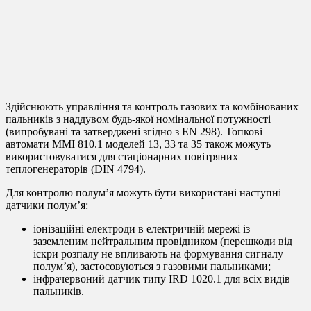
Здійснюють управління та контроль газових та комбінованих
пальників з наддувом будь-якої номінальної потужності
(випробувані та затверджені згідно з EN 298). Топкові
автомати MMI 810.1 моделей 13, 33 та 35 також можуть
використовуватися для стаціонарних повітряних
теплогенераторів (DIN 4794).
Для контролю полум’я можуть бути використані наступні
датчики полум’я:
іонізаційні електроди в електричній мережі із
заземленим нейтральним провідником (перешкоди від
іскри розпалу не впливають на формування сигналу
полум’я), застосовуються з газовими пальниками;
інфрачервоний датчик типу IRD 1020.1 для всіх видів
пальників.