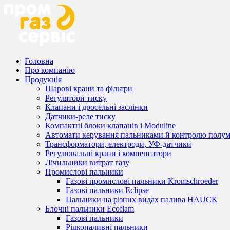
Головна
Про компанію
Продукція
Шарові крани та фільтри
Регулятори тиску
Клапани і дросельні заслінки
Датчики-реле тиску
Компактні блоки клапанів і Moduline
Автомати керування пальниками й контролю полум
Трансформатори, електроди, УФ-датчики
Регулювальні крани і компенсатори
Лічильники витрат газу
Промислові пальники
Газові промислові пальники Kromschroeder
Газові пальники Eclipse
Пальники на різних видах палива HAUCK
Блочні пальники Ecoflam
Газові пальники
Рідкопаливні пальники