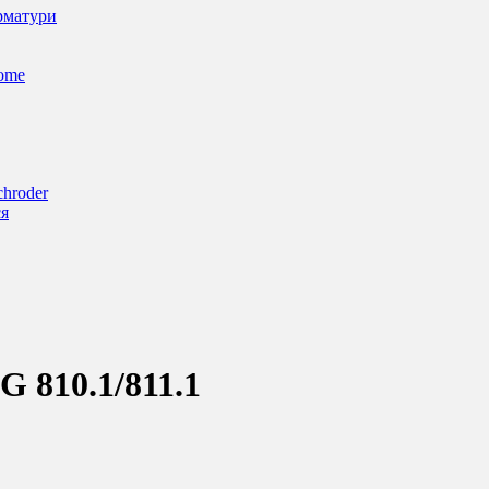
арматури
Home
chroder
ся
 810.1/811.1