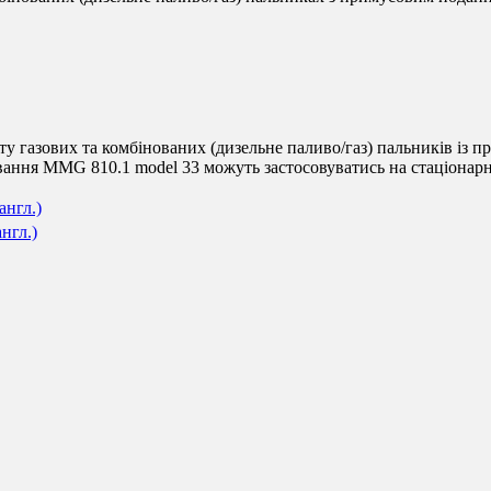
газових та комбінованих (дизельне паливо/газ) пальників із пр
вання MMG 810.1 model 33 можуть застосовуватись на стаціонарн
англ.)
англ.)