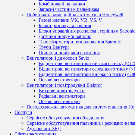
Комбіновані пальники
Запасні частини к пальникам
Побутова та комерційна автоматика Honeywell
Газові клапани VK, VR, VS, V
Блоки розпалу та горіння
Блоки управління розпалом і горінням Satroni
Датчики полум’я Satronic
Трансформатори розпалювання Satronic
Труби Вентурі
Приводи повітряних заслінок
Вентилятори і димососи Savio
Відцентрові вентилятори низького тиску (<12
Відцентрові вентилятори середнього тиску (<
Відцентрові вентилятори високого тиску (<28
Осьові вентилятори
Вентилятори і повітродувки Elektror
Вихрові повітродувки
Радіальні вентилятори
Осьові вентилятори
Погодозалежна автоматика для систем опалення Hon
Послуги
Сервісне обслуговування обладнання
Сервісне обслуговування пальників і режимно-нала
Аутсорсинг ЗЕД
Сфери застосування