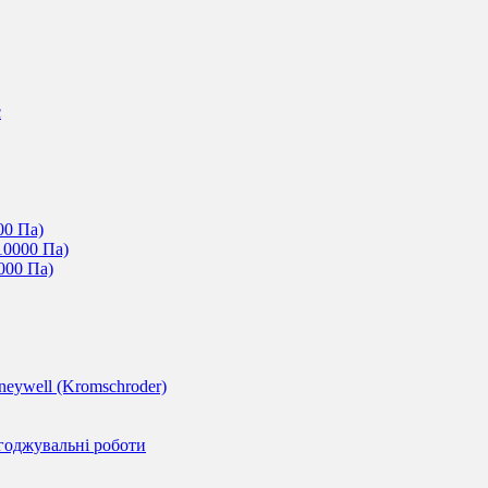
c
00 Па)
10000 Па)
000 Па)
eywell (Kromschroder)
годжувальні роботи