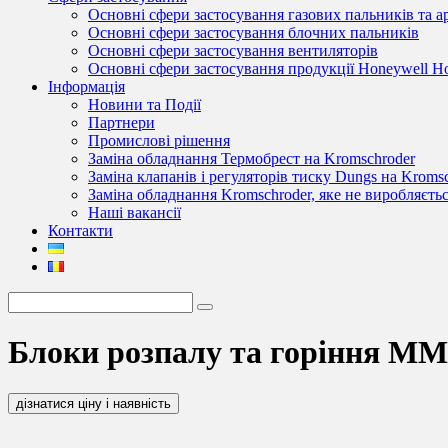
Основні сфери застосування газових пальників та 
Основні сфери застосування блочних пальників
Основні сфери застосування вентиляторів
Основні сфери застосування продукції Honeywell 
Інформація
Новини та Події
Партнери
Промислові рішення
Заміна обладнання Термобрест на Kromschroder
Заміна клапанів і регуляторів тиску Dungs на Kroms
Заміна обладнання Kromschroder, яке не виробляєть
Наші вакансії
Контакти
Блоки розпалу та горіння MMG
дізнатися ціну і наявність