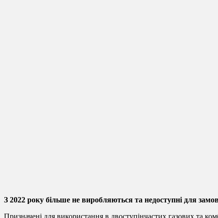
З 2022 року більше не виробляються та недоступні для замо
Призначені для використання в двоступінчастих газових та ком