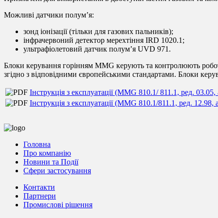
Можливі датчики полум’я:
зонд іонізації (тільки для газових пальників);
інфрачервоний детектор мерехтіння IRD 1020.1;
ультрафіолетовий датчик полум’я UVD 971.
Блоки керування горінням MMG керують та контролюють роботу 
згідно з відповідними європейськими стандартами. Блоки керу
Інструкція з експлуатації (MMG 810.1/ 811.1, ред. 03.05, 
Інструкція з експлуатації (MMG 810.1/811.1, ред. 12.98, 
Головна
Про компанію
Новини та Події
Сфери застосування
Контакти
Партнери
Промислові рішення