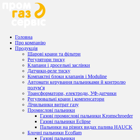
Головна
Про компанію
Продукція
Шарові крани та фільтри
Регулятори тиску
Клапани і дросельні заслінки
Датчики-реле тиску
Компактні блоки клапанів і Moduline
Автомати керування пальниками й контролю
полум’я
Трансформатори, електроди, УФ-датчики
Регулювальні крани і компенсатори
Лічильники витрат газу
Промислові пальники
Газові промислові пальники Kromschroeder
Газові пальники Eclipse
Пальники на різних видах палива HAUCK
Блочні пальники Ecoflam
Газові пальники