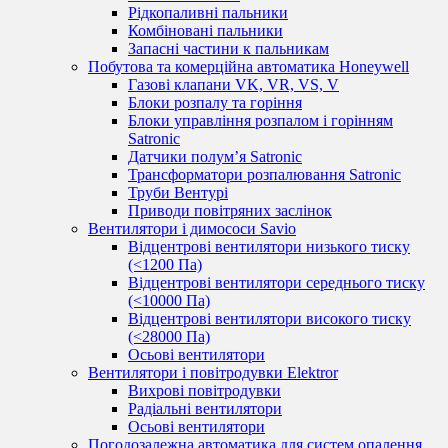
Рідкопаливні пальники
Комбіновані пальники
Запасні частини к пальникам
Побутова та комерційна автоматика Honeywell
Газові клапани VK, VR, VS, V
Блоки розпалу та горіння
Блоки управління розпалом і горінням
Satronic
Датчики полум’я Satronic
Трансформатори розпалювання Satronic
Труби Вентурі
Приводи повітряних заслінок
Вентилятори і димососи Savio
Відцентрові вентилятори низького тиску
(<1200 Па)
Відцентрові вентилятори середнього тиску
(<10000 Па)
Відцентрові вентилятори високого тиску
(<28000 Па)
Осьові вентилятори
Вентилятори і повітродувки Elektror
Вихрові повітродувки
Радіальні вентилятори
Осьові вентилятори
Погодозалежна автоматика для систем опалення