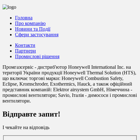
Головна
Про компанію
Новини та Події
Сфери застосування
Контакти
Партнери
Промислові рішення
Промгазсервіс - дистриб'ютор Honeywell International Inc. на
території України продукції Honeywell Thermal Solution (HTS),
що включає торгові марки: Honeywell Combustion Safety,
Eclipse, Kromschroder, Exothermics, Hauck, а також офіційний
представник компаній: Elektror airsystem GmbH, Німеччина -
промислові вентилятори; Savio, Італія - димососи і промислові
вентилятори.
Відправте запит!
І чекайте на відповідь