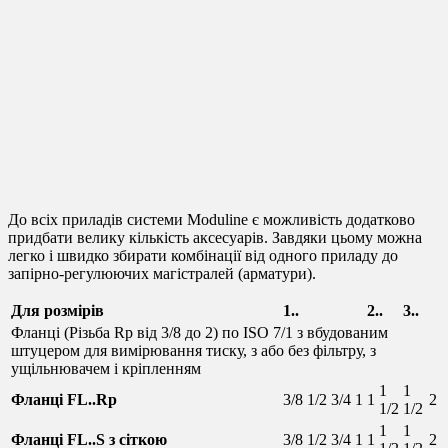
Фланец FL 1
Фланец FL 2
Фильтрующий блок FB
1
Сетчатый блок SB 1
Комплект для
соединения ML 2
До всіх приладів системи Moduline є можливість додатково
придбати велику кількість аксесуарів. Завдяки цьому можна
легко і швидко збирати комбінації від одного приладу до
запірно-регулюючих магістралей (арматури).
Для розмірів
1..
2..
3..
Фланці (Різьба Rp від 3/8 до 2) по ISO 7/1 з вбудованим
штуцером для вимірювання тиску, з або без фільтру, з
ущільнювачем і кріпленням
1
1
Фланці FL..Rp
3/8
1/2
3/4
1
1
2
1/2
1/2
1
1
Фланці FL..S з сіткою
3/8
1/2
3/4
1
1
2