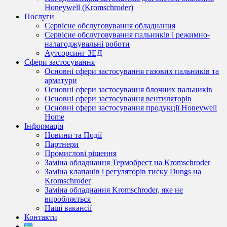
Honeywell (Kromschroder)
Послуги
Сервісне обслуговування обладнання
Сервісне обслуговування пальників і режимно-
налагоджувальні роботи
Аутсорсинг ЗЕД
Сфери застосування
Основні сфери застосування газових пальників та
арматури
Основні сфери застосування блочних пальників
Основні сфери застосування вентиляторів
Основні сфери застосування продукції Honeywell
Home
Інформація
Новини та Події
Партнери
Промислові рішення
Заміна обладнання Термобрест на Kromschroder
Заміна клапанів і регуляторів тиску Dungs на
Kromschroder
Заміна обладнання Kromschroder, яке не
виробляється
Наші вакансії
Контакти