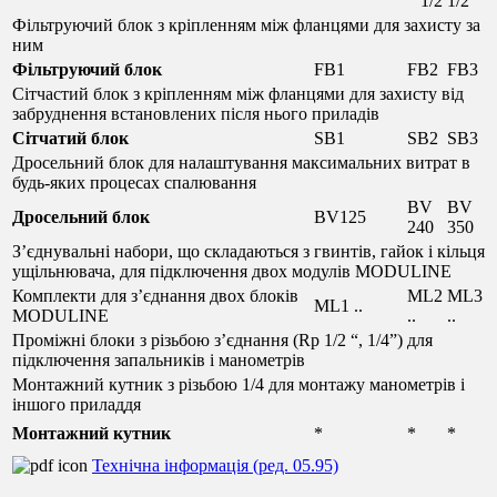
1/2
1/2
Фільтруючий блок з кріпленням між фланцями для захисту за
ним
Фільтруючий блок
FB1
FB2
FB3
Сітчастий блок з кріпленням між фланцями для захисту від
забруднення встановлених після нього приладів
Сітчатий блок
SB1
SB2
SB3
Дросельний блок для налаштування максимальних витрат в
будь-яких процесах спалювання
BV
BV
Дросельний блок
BV125
240
350
З’єднувальні набори, що складаються з гвинтів, гайок і кільця
ущільнювача, для підключення двох модулів MODULINE
Комплекти для з’єднання двох блоків
ML2
ML3
ML1 ..
MODULINE
..
..
Проміжні блоки з різьбою з’єднання (Rp 1/2 “, 1/4”) для
підключення запальників і манометрів
Монтажний кутник з різьбою 1/4 для монтажу манометрів і
іншого приладдя
Монтажний
кутник
*
*
*
Технічна інформація (ред. 05.95)