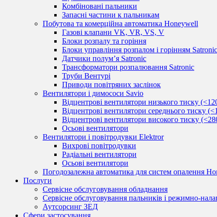
Комбіновані пальники
Запасні частини к пальникам
Побутова та комерційна автоматика Honeywell
Газові клапани VK, VR, VS, V
Блоки розпалу та горіння
Блоки управління розпалом і горінням Satroni
Датчики полум’я Satronic
Трансформатори розпалювання Satronic
Труби Вентурі
Приводи повітряних заслінок
Вентилятори і димососи Savio
Відцентрові вентилятори низького тиску (<12
Відцентрові вентилятори середнього тиску (<
Відцентрові вентилятори високого тиску (<28
Осьові вентилятори
Вентилятори і повітродувки Elektror
Вихрові повітродувки
Радіальні вентилятори
Осьові вентилятори
Погодозалежна автоматика для систем опалення Hon
Послуги
Сервісне обслуговування обладнання
Сервісне обслуговування пальників і режимно-нала
Аутсорсинг ЗЕД
Сфери застосування