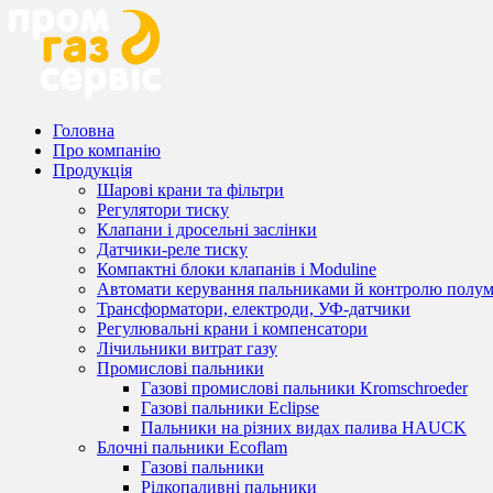
Головна
Про компанію
Продукція
Шарові крани та фільтри
Регулятори тиску
Клапани і дросельні заслінки
Датчики-реле тиску
Компактні блоки клапанів і Moduline
Автомати керування пальниками й контролю полум
Трансформатори, електроди, УФ-датчики
Регулювальні крани і компенсатори
Лічильники витрат газу
Промислові пальники
Газові промислові пальники Kromschroeder
Газові пальники Eclipse
Пальники на різних видах палива HAUCK
Блочні пальники Ecoflam
Газові пальники
Рідкопаливні пальники