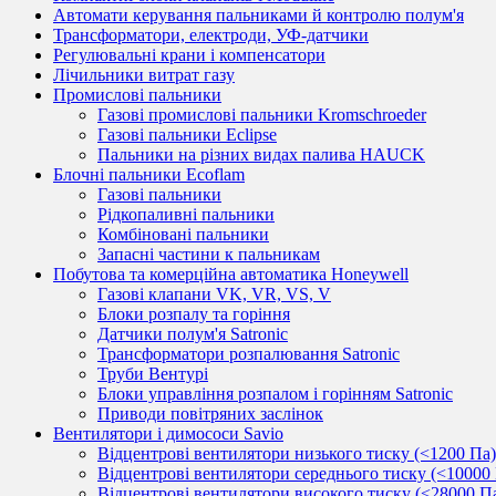
Автомати керування пальниками й контролю полум'я
Трансформатори, електроди, УФ-датчики
Регулювальні крани і компенсатори
Лічильники витрат газу
Промислові пальники
Газові промислові пальники Kromschroeder
Газові пальники Eclipse
Пальники на різних видах палива HAUCK
Блочні пальники Ecoflam
Газові пальники
Рідкопаливні пальники
Комбіновані пальники
Запасні частини к пальникам
Побутова та комерційна автоматика Honeywell
Газові клапани VK, VR, VS, V
Блоки розпалу та горіння
Датчики полум'я Satronic
Трансформатори розпалювання Satronic
Труби Вентурі
Блоки управління розпалом і горінням Satronic
Приводи повітряних заслінок
Вентилятори і димососи Savio
Відцентрові вентилятори низького тиску (<1200 Па)
Відцентрові вентилятори середнього тиску (<10000
Відцентрові вентилятори високого тиску (<28000 П