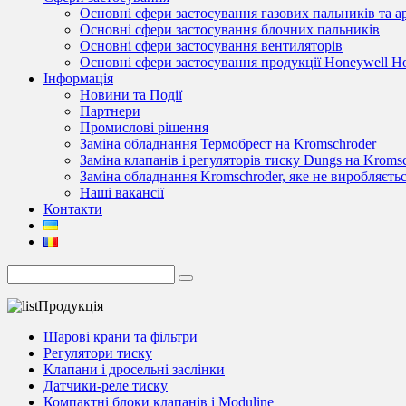
Основні сфери застосування газових пальників та 
Основні сфери застосування блочних пальників
Основні сфери застосування вентиляторів
Основні сфери застосування продукції Honeywell 
Інформація
Новини та Події
Партнери
Промислові рішення
Заміна обладнання Термобрест на Kromschroder
Заміна клапанів і регуляторів тиску Dungs на Kroms
Заміна обладнання Kromschroder, яке не виробляєть
Наші вакансії
Контакти
Продукція
Шарові крани та фільтри
Регулятори тиску
Клапани і дросельні заслінки
Датчики-реле тиску
Компактні блоки клапанів і Moduline