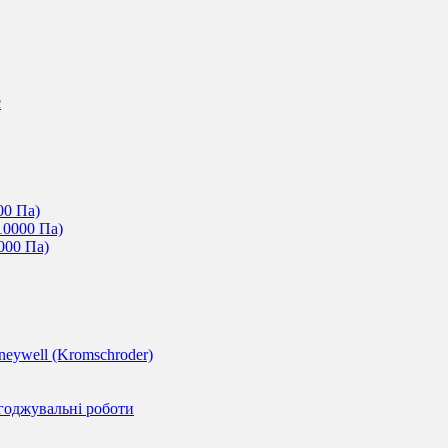
c
00 Па)
10000 Па)
000 Па)
eywell (Kromschroder)
годжувальні роботи