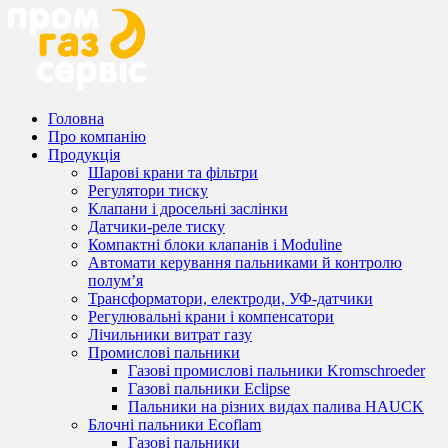
Головна
Про компанію
Продукція
Шарові крани та фільтри
Регулятори тиску
Клапани і дросельні заслінки
Датчики-реле тиску
Компактні блоки клапанів і Moduline
Автомати керування пальниками й контролю
полум’я
Трансформатори, електроди, УФ-датчики
Регулювальні крани і компенсатори
Лічильники витрат газу
Промислові пальники
Газові промислові пальники Kromschroeder
Газові пальники Eclipse
Пальники на різних видах палива HAUCK
Блочні пальники Ecoflam
Газові пальники