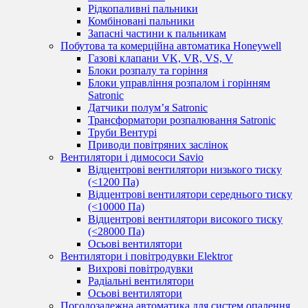
Рідкопаливні пальники
Комбіновані пальники
Запасні частини к пальникам
Побутова та комерційна автоматика Honeywell
Газові клапани VK, VR, VS, V
Блоки розпалу та горіння
Блоки управління розпалом і горінням
Satronic
Датчики полум’я Satronic
Трансформатори розпалювання Satronic
Труби Вентурі
Приводи повітряних заслінок
Вентилятори і димососи Savio
Відцентрові вентилятори низького тиску
(<1200 Па)
Відцентрові вентилятори середнього тиску
(<10000 Па)
Відцентрові вентилятори високого тиску
(<28000 Па)
Осьові вентилятори
Вентилятори і повітродувки Elektror
Вихрові повітродувки
Радіальні вентилятори
Осьові вентилятори
Погодозалежна автоматика для систем опалення