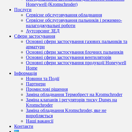
Honeywell (Kromschroder)
Послуги
Сервісне обслуговування обладнання
Сервісне обслуговування пальників і режимно-
налагоджувальні роботи
Аутсорсинг ЗЕД
Сфери застосування
Основні сфери застосування газових пальників та
арматури
Основні сфери застосування блочних пальників
Основні сфери застосування вентиляторів
Основні сфери застосування продукції Honeywell
Home
Інформація
Новини та Події
Партнери
Промислові рішення
Заміна обладнання Термобрест на Kromschroder
Заміна клапанів і регуляторів тиску Dungs на
Kromschroder
Заміна обладнання Kromschroder, яке не
виробляється
Наші вакансії
Контакти