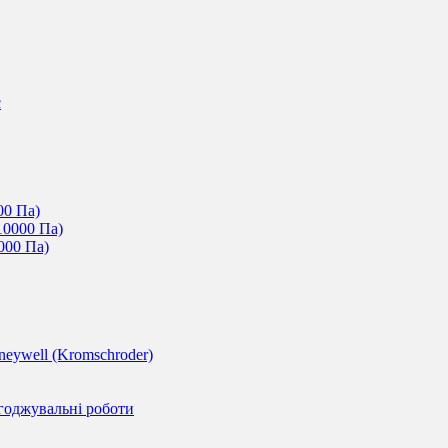
c
00 Па)
10000 Па)
000 Па)
eywell (Kromschroder)
годжувальні роботи