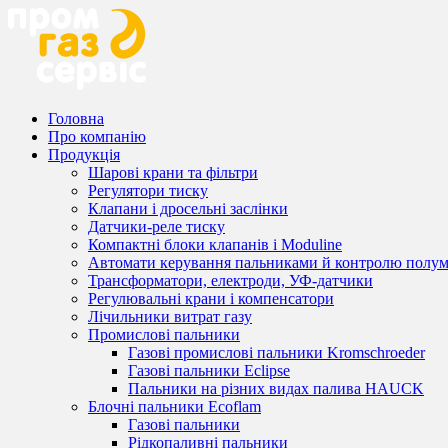
Головна
Про компанію
Продукція
Шарові крани та фільтри
Регулятори тиску
Клапани і дросельні заслінки
Датчики-реле тиску
Компактні блоки клапанів і Moduline
Автомати керування пальниками й контролю полум
Трансформатори, електроди, УФ-датчики
Регулювальні крани і компенсатори
Лічильники витрат газу
Промислові пальники
Газові промислові пальники Kromschroeder
Газові пальники Eclipse
Пальники на різних видах палива HAUCK
Блочні пальники Ecoflam
Газові пальники
Рідкопаливні пальники