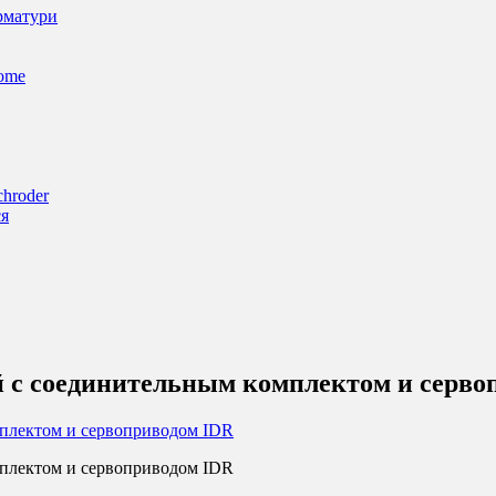
арматури
Home
chroder
ся
й с соединительным комплектом и серво
мплектом и сервоприводом IDR
мплектом и сервоприводом IDR