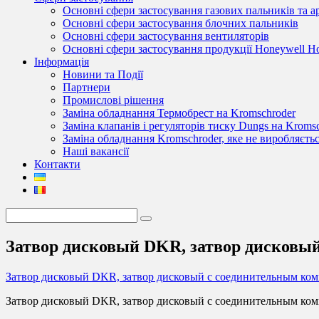
Основні сфери застосування газових пальників та 
Основні сфери застосування блочних пальників
Основні сфери застосування вентиляторів
Основні сфери застосування продукції Honeywell 
Інформація
Новини та Події
Партнери
Промислові рішення
Заміна обладнання Термобрест на Kromschroder
Заміна клапанів і регуляторів тиску Dungs на Kroms
Заміна обладнання Kromschroder, яке не виробляєть
Наші вакансії
Контакти
Затвор дисковый DKR, затвор дисковы
Затвор дисковый DKR, затвор дисковый с соединительным ко
Затвор дисковый DKR, затвор дисковый с соединительным ко