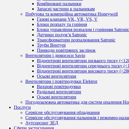
Комбіновані пальники
Запасні частини к пальникам
Побутова та комерційна автоматика Honeywell
Газові клапани VK, VR, VS, V
Блоки розпалу та горіння
Блоки управління розпалом і горінням Satroni
Датчики полум’я Satronic
Трансформатори розпалювання Satronic
Труби Вентурі
Приводи повітряних заслінок
Вентилятори і димососи Savio
Відцентрові вентилятори низького тиску (<12
Відцентрові вентилятори середнього тиску (<
Відцентрові вентилятори високого тиску (<28
Осьові вентилятори
Вентилятори і повітродувки Elektror
Вихрові повітродувки
Радіальні вентилятори
Осьові вентилятори
Погодозалежна автоматика для систем опалення Hon
Послуги
Сервісне обслуговування обладнання
Сервісне обслуговування пальників і режимно-нала
Аутсорсинг ЗЕД
Сфери застосування