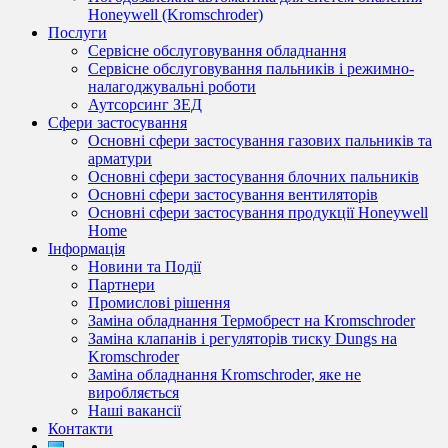
Honeywell (Kromschroder)
Послуги
Сервісне обслуговування обладнання
Сервісне обслуговування пальників і режимно-
налагоджувальні роботи
Аутсорсинг ЗЕД
Сфери застосування
Основні сфери застосування газових пальників та
арматури
Основні сфери застосування блочних пальників
Основні сфери застосування вентиляторів
Основні сфери застосування продукції Honeywell
Home
Інформація
Новини та Події
Партнери
Промислові рішення
Заміна обладнання Термобрест на Kromschroder
Заміна клапанів і регуляторів тиску Dungs на
Kromschroder
Заміна обладнання Kromschroder, яке не
виробляється
Наші вакансії
Контакти