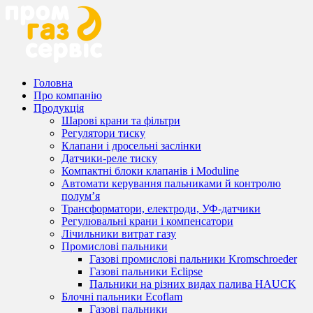
Головна
Про компанію
Продукція
Шарові крани та фільтри
Регулятори тиску
Клапани і дросельні заслінки
Датчики-реле тиску
Компактні блоки клапанів і Moduline
Автомати керування пальниками й контролю
полум’я
Трансформатори, електроди, УФ-датчики
Регулювальні крани і компенсатори
Лічильники витрат газу
Промислові пальники
Газові промислові пальники Kromschroeder
Газові пальники Eclipse
Пальники на різних видах палива HAUCK
Блочні пальники Ecoflam
Газові пальники