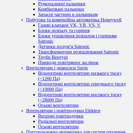
Рідкопаливні пальники
Комбіновані пальники
Запасні частини к пальникам
Побутова та комерційна автоматика Honeywell
Газові клапани VK, VR, VS, V
Блоки розпалу та горіння
Блоки управління розпалом і горінням
Satronic
Датчики полум’я Satronic
Трансформатори розпалювання Satronic
Труби Вентурі
Приводи повітряних заслінок
Вентилятори і димососи Savio
Відцентрові вентилятори низького тиску
(<1200 Па)
Відцентрові вентилятори середнього тиску
(<10000 Па)
Відцентрові вентилятори високого тиску
(<28000 Па)
Осьові вентилятори
Вентилятори і повітродувки Elektror
Вихрові повітродувки
Радіальні вентилятори
Осьові вентилятори
Погодозалежна автоматика для систем опалення