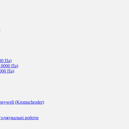
c
00 Па)
10000 Па)
000 Па)
eywell (Kromschroder)
годжувальні роботи