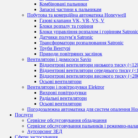
Комбіновані пальники
Запасні частини к пальникам
Побутова та комерційна автоматика Honeywell
Газові клапани VK, VR, VS, V
Блоки розпалу та горіння
Блоки управління розпалом і горінням Satroni
Датчики полум’я Satronic
Трансформатори розпалювання Satronic
Труби Вентурі
Приводи повітряних заслінок
Вентилятори і димососи Savio
Відцентрові вентилятори низького тиску (<12
Відцентрові вентилятори середнього тиску (<
Відцентрові вентилятори високого тиску (<28
Осьові вентилятори
Вентилятори і повітродувки Elektror
Вихрові повітродувки
Радіальні вентилятори
Осьові вентилятори
Погодозалежна автоматика для систем опалення Hon
Послуги
Сервісне обслуговування обладнання
Сервісне обслуговування пальників і режимно-нала
Аутсорсинг ЗЕД
Сфери застосування