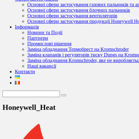
Основні сфери застосування газових пальників та 
Основні сфери застосування блочних пальників
Основні сфери застосування вентиляторів
Основні сфери застосування продукції Honeywell 
Інформація
Новини та Події
Партнери
Промислові рішення
Заміна обладнання Термобрест на Kromschroder
Заміна клапанів і регуляторів тиску Dungs на Kroms
Заміна обладнання Kromschroder, яке не виробляєть
Наші вакансії
Контакти
Honeywell_Heat