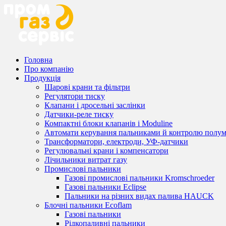
Головна
Про компанію
Продукція
Шарові крани та фільтри
Регулятори тиску
Клапани і дросельні заслінки
Датчики-реле тиску
Компактні блоки клапанів і Moduline
Автомати керування пальниками й контролю полум
Трансформатори, електроди, УФ-датчики
Регулювальні крани і компенсатори
Лічильники витрат газу
Промислові пальники
Газові промислові пальники Kromschroeder
Газові пальники Eclipse
Пальники на різних видах палива HAUCK
Блочні пальники Ecoflam
Газові пальники
Рідкопаливні пальники