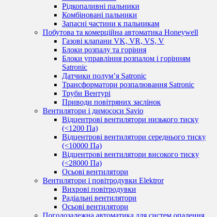
Рідкопаливні пальники
Комбіновані пальники
Запасні частини к пальникам
Побутова та комерційна автоматика Honeywell
Газові клапани VK, VR, VS, V
Блоки розпалу та горіння
Блоки управління розпалом і горінням
Satronic
Датчики полум’я Satronic
Трансформатори розпалювання Satronic
Труби Вентурі
Приводи повітряних заслінок
Вентилятори і димососи Savio
Відцентрові вентилятори низького тиску
(<1200 Па)
Відцентрові вентилятори середнього тиску
(<10000 Па)
Відцентрові вентилятори високого тиску
(<28000 Па)
Осьові вентилятори
Вентилятори і повітродувки Elektror
Вихрові повітродувки
Радіальні вентилятори
Осьові вентилятори
Погодозалежна автоматика для систем опалення