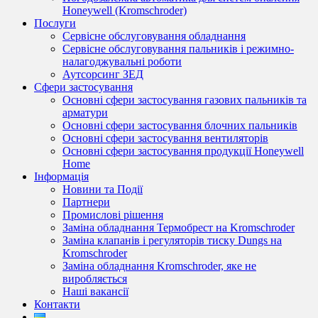
Honeywell (Kromschroder)
Послуги
Сервісне обслуговування обладнання
Сервісне обслуговування пальників і режимно-
налагоджувальні роботи
Аутсорсинг ЗЕД
Сфери застосування
Основні сфери застосування газових пальників та
арматури
Основні сфери застосування блочних пальників
Основні сфери застосування вентиляторів
Основні сфери застосування продукції Honeywell
Home
Інформація
Новини та Події
Партнери
Промислові рішення
Заміна обладнання Термобрест на Kromschroder
Заміна клапанів і регуляторів тиску Dungs на
Kromschroder
Заміна обладнання Kromschroder, яке не
виробляється
Наші вакансії
Контакти