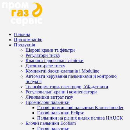
Головна
Про компанію
Продукція
Шарові крани та фільтри
Регулятори тиску
Клапани і дросельні заслінки
Датчики-реле тиску
Компактні блоки клапанів і Moduline
Автомати керування пальниками й контролю
полум’я
Трансформатори, електроди, УФ-датчики
Регулювальні крани і компенсатори
Лічильники витрат газу
Промислові пальники
Газові промислові пальники Kromschroeder
Газові пальники Eclipse
Пальники на різних видах палива HAUCK
Блочні пальники Ecoflam
Газові пальники