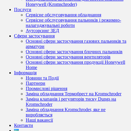
Honeywell (Kromschroder)
Послуги
Сервісне обслуговування обладнання
Сервісне обслуговування пальників і режимно-
налагоджувальні роботи
Аутсорсинг ЗЕД
Сфери застосування
Основні сфери застосування газових пальників та
арматури
Основні сфери застосування блочних пальників
Основні сфери застосування вентиляторів
Основні сфери застосування продукції Honeywell
Home
Інформація
Новини та Події
Партнери
Промислові рішення
Заміна обладнання Термобрест на Kromschroder
Заміна клапанів і регуляторів тиску Dungs на
Kromschroder
Заміна обладнання Kromschroder, яке не
виробляється
Наші вакансії
Контакти