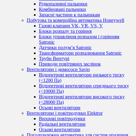
Рідкопаливні пальники
Комбіновані пальники
Запасні частини к пальникам
Побутова та комерційна автоматика Honeywell
Газові клапани VK, VR, VS, V
Блоки розпалу та горіння
Блоки управління розпалом і горінням
Satronic
Датчики полум’я Satronic
Трансформатори розпалювання Satronic
Труби Вентурі
Приводи повітряних заслінок
Вентилятори і димососи Savio
Відцентрові вентилятори низького тиску
(<1200 Па)
Відцентрові вентилятори середнього тиску
(<10000 Па)
Відцентрові вентилятори високого тиску
(<28000 Па)
Осьові вентилятори
Вентилятори і повітродувки Elektror
Вихрові повітродувки
Радіальні вентилятори
Осьові вентилятори
Погодозалежна автоматика для систем опалення