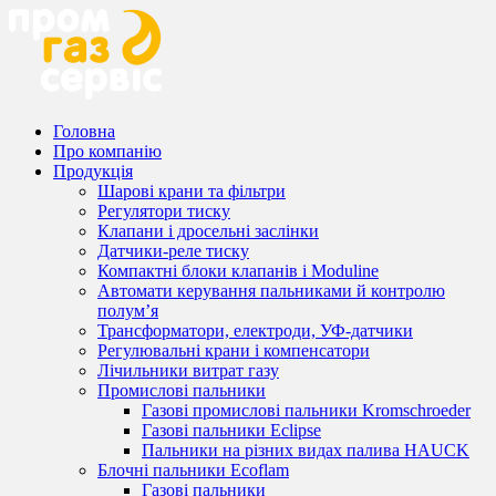
Головна
Про компанію
Продукція
Шарові крани та фільтри
Регулятори тиску
Клапани і дросельні заслінки
Датчики-реле тиску
Компактні блоки клапанів і Moduline
Автомати керування пальниками й контролю
полум’я
Трансформатори, електроди, УФ-датчики
Регулювальні крани і компенсатори
Лічильники витрат газу
Промислові пальники
Газові промислові пальники Kromschroeder
Газові пальники Eclipse
Пальники на різних видах палива HAUCK
Блочні пальники Ecoflam
Газові пальники