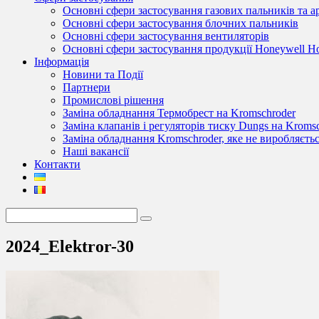
Основні сфери застосування газових пальників та 
Основні сфери застосування блочних пальників
Основні сфери застосування вентиляторів
Основні сфери застосування продукції Honeywell 
Інформація
Новини та Події
Партнери
Промислові рішення
Заміна обладнання Термобрест на Kromschroder
Заміна клапанів і регуляторів тиску Dungs на Kroms
Заміна обладнання Kromschroder, яке не виробляєть
Наші вакансії
Контакти
2024_Elektror-30