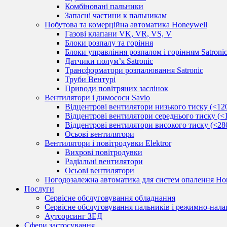
Комбіновані пальники
Запасні частини к пальникам
Побутова та комерційна автоматика Honeywell
Газові клапани VK, VR, VS, V
Блоки розпалу та горіння
Блоки управління розпалом і горінням Satroni
Датчики полум’я Satronic
Трансформатори розпалювання Satronic
Труби Вентурі
Приводи повітряних заслінок
Вентилятори і димососи Savio
Відцентрові вентилятори низького тиску (<12
Відцентрові вентилятори середнього тиску (<
Відцентрові вентилятори високого тиску (<28
Осьові вентилятори
Вентилятори і повітродувки Elektror
Вихрові повітродувки
Радіальні вентилятори
Осьові вентилятори
Погодозалежна автоматика для систем опалення Hon
Послуги
Сервісне обслуговування обладнання
Сервісне обслуговування пальників і режимно-нала
Аутсорсинг ЗЕД
Сфери застосування