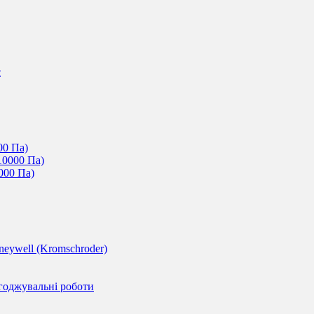
c
00 Па)
10000 Па)
000 Па)
eywell (Kromschroder)
годжувальні роботи