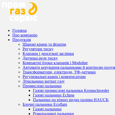
Головна
Про компанію
Продукція
Шарові крани та фільтри
Регулятори тиску
Клапани і дросельні заслінки
Датчики-реле тиску
Компактні блоки клапанів і Moduline
Автомати керування пальниками й контролю полум
Трансформатори, електроди, УФ-датчики
Регулювальні крани і компенсатори
Лічильники витрат газу
Промислові пальники
Газові промислові пальники Kromschroeder
Газові пальники Eclipse
Пальники на різних видах палива HAUCK
Блочні пальники Ecoflam
Газові пальники
Рідкопаливні пальники