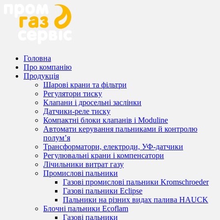
Головна
Про компанію
Продукція
Шарові крани та фільтри
Регулятори тиску
Клапани і дросельні заслінки
Датчики-реле тиску
Компактні блоки клапанів і Moduline
Автомати керування пальниками й контролю
полум’я
Трансформатори, електроди, УФ-датчики
Регулювальні крани і компенсатори
Лічильники витрат газу
Промислові пальники
Газові промислові пальники Kromschroeder
Газові пальники Eclipse
Пальники на різних видах палива HAUCK
Блочні пальники Ecoflam
Газові пальники