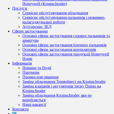
Honeywell (Kromschroder)
Послуги
Сервісне обслуговування обладнання
Сервісне обслуговування пальників і режимно-
налагоджувальні роботи
Аутсорсинг ЗЕД
Сфери застосування
Основні сфери застосування газових пальників та
арматури
Основні сфери застосування блочних пальників
Основні сфери застосування вентиляторів
Основні сфери застосування продукції Honeywell
Home
Інформація
Новини та Події
Партнери
Промислові рішення
Заміна обладнання Термобрест на Kromschroder
Заміна клапанів і регуляторів тиску Dungs на
Kromschroder
Заміна обладнання Kromschroder, яке не
виробляється
Наші вакансії
Контакти