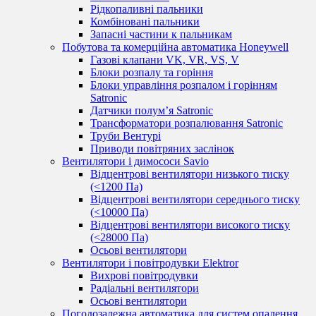
Рідкопаливні пальники
Комбіновані пальники
Запасні частини к пальникам
Побутова та комерційна автоматика Honeywell
Газові клапани VK, VR, VS, V
Блоки розпалу та горіння
Блоки управління розпалом і горінням
Satronic
Датчики полум’я Satronic
Трансформатори розпалювання Satronic
Труби Вентурі
Приводи повітряних заслінок
Вентилятори і димососи Savio
Відцентрові вентилятори низького тиску
(<1200 Па)
Відцентрові вентилятори середнього тиску
(<10000 Па)
Відцентрові вентилятори високого тиску
(<28000 Па)
Осьові вентилятори
Вентилятори і повітродувки Elektror
Вихрові повітродувки
Радіальні вентилятори
Осьові вентилятори
Погодозалежна автоматика для систем опалення