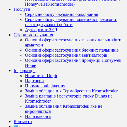
Honeywell (Kromschroder)
Послуги
Сервісне обслуговування обладнання
Сервісне обслуговування пальників і режимно-
налагоджувальні роботи
Аутсорсинг ЗЕД
Сфери застосування
Основні сфери застосування газових пальників та
арматури
Основні сфери застосування блочних пальників
Основні сфери застосування вентиляторів
Основні сфери застосування продукції Honeywell
Home
Інформація
Новини та Події
Партнери
Промислові рішення
Заміна обладнання Термобрест на Kromschroder
Заміна клапанів і регуляторів тиску Dungs на
Kromschroder
Заміна обладнання Kromschroder, яке не
виробляється
Наші вакансії
Контакти