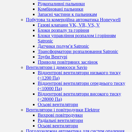
Рідкопаливні пальники
Комбіновані пальники
Запасні частини к пальникам
Побутова та комерційна автоматика Honeywell
Газові клапани VK, VR, VS, V
Блоки розпалу та горіння
Блоки управління розпалом і горінням
Satronic
Датчики полум’я Satronic
Трансформатори розпалювання Satronic
Труби Вентурі
Приводи повітряних заслінок
Вентилятори і димососи Savio
Відцентрові вентилятори низького тиску
(<1200 Па)
Відцентрові вентилятори середнього тиску
(<10000 Па)
Відцентрові вентилятори високого тиску
(<28000 Па)
Осьові вентилятори
Вентилятори і повітродувки Elektror
Вихрові повітродувки
Радіальні вентилятори
Осьові вентилятори
Погодозалежна автоматика для систем опалення