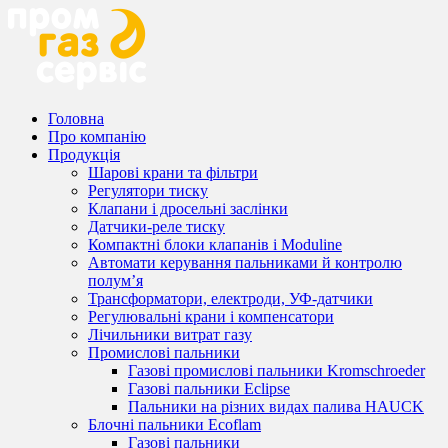
Головна
Про компанію
Продукція
Шарові крани та фільтри
Регулятори тиску
Клапани і дросельні заслінки
Датчики-реле тиску
Компактні блоки клапанів і Moduline
Автомати керування пальниками й контролю
полум’я
Трансформатори, електроди, УФ-датчики
Регулювальні крани і компенсатори
Лічильники витрат газу
Промислові пальники
Газові промислові пальники Kromschroeder
Газові пальники Eclipse
Пальники на різних видах палива HAUCK
Блочні пальники Ecoflam
Газові пальники