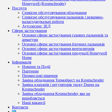
Honeywell (Kromschroder)
Послуги
Сервісне обслуговування обладнання
Сервісне обслуговування пальників і режимно-
налагоджувальні роботи
Аутсорсинг ЗЕД
Сфери застосування
Основні сфери застосування газових пальників та
арматури
Основні сфери застосування блочних пальників
Основні сфери застосування вентиляторів
Основні сфери застосування продукції Honeywell
Home
Інформація
Новини та Події
Партнери
Промислові рішення
Заміна обладнання Термобрест на Kromschroder
Заміна клапанів і регуляторів тиску Dungs на
Kromschroder
Заміна обладнання Kromschroder, яке не
виробляється
Наші вакансії
Контакти