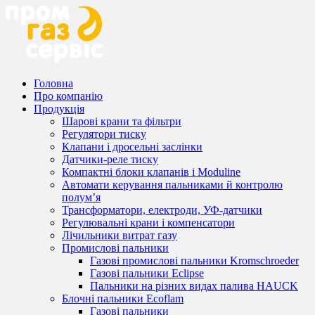
Головна
Про компанію
Продукція
Шарові крани та фільтри
Регулятори тиску
Клапани і дросельні заслінки
Датчики-реле тиску
Компактні блоки клапанів і Moduline
Автомати керування пальниками й контролю
полум’я
Трансформатори, електроди, УФ-датчики
Регулювальні крани і компенсатори
Лічильники витрат газу
Промислові пальники
Газові промислові пальники Kromschroeder
Газові пальники Eclipse
Пальники на різних видах палива HAUCK
Блочні пальники Ecoflam
Газові пальники