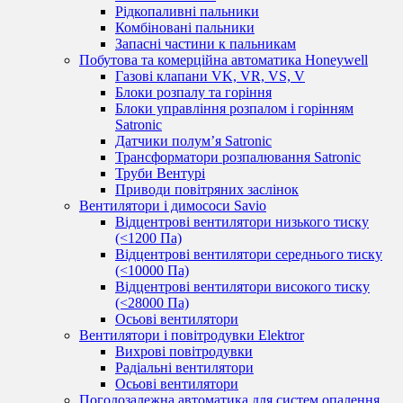
Рідкопаливні пальники
Комбіновані пальники
Запасні частини к пальникам
Побутова та комерційна автоматика Honeywell
Газові клапани VK, VR, VS, V
Блоки розпалу та горіння
Блоки управління розпалом і горінням
Satronic
Датчики полум’я Satronic
Трансформатори розпалювання Satronic
Труби Вентурі
Приводи повітряних заслінок
Вентилятори і димососи Savio
Відцентрові вентилятори низького тиску
(<1200 Па)
Відцентрові вентилятори середнього тиску
(<10000 Па)
Відцентрові вентилятори високого тиску
(<28000 Па)
Осьові вентилятори
Вентилятори і повітродувки Elektror
Вихрові повітродувки
Радіальні вентилятори
Осьові вентилятори
Погодозалежна автоматика для систем опалення