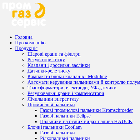
Головна
Про компанію
Продукція
Шарові крани та фільтри
Регулятори тиску
Клапани і дросельні заслінки
Датчики-реле тиску
Компактні блоки клапанів і Moduline
Автомати керування пальниками й контролю полум
Трансформатори, електроди, УФ-датчики
Регулювальні крани і компенсатори
Лічильники витрат газу
Промислові пальники
Газові промислові пальники Kromschroeder
Газові пальники Eclipse
Пальники на різних видах палива HAUCK
Блочні пальники Ecoflam
Газові пальники
Рідкопаливні пальники