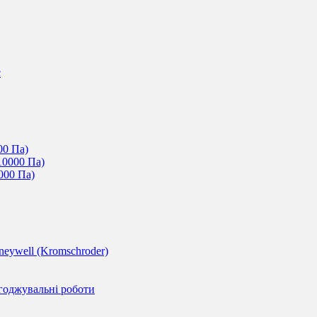
c
00 Па)
10000 Па)
000 Па)
eywell (Kromschroder)
годжувальні роботи