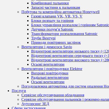
Комбіновані пальники
Запасні частини к пальникам
Побутова та комерційна автоматика Honeywell
Газові клапани VK, VR, VS, V
Блоки розпалу та горіння
Блоки управління розпалом і горінням Satroni
Датчики полум’я Satronic
Трансформатори розпалювання Satronic
Труби Вентурі
Приводи повітряних заслінок
Вентилятори і димососи Savio
Відцентрові вентилятори низького тиску (<12
Відцентрові вентилятори середнього тиску (<
Відцентрові вентилятори високого тиску (<28
Осьові вентилятори
Вентилятори і повітродувки Elektror
Вихрові повітродувки
Радіальні вентилятори
Осьові вентилятори
Погодозалежна автоматика для систем опалення Hon
Послуги
Сервісне обслуговування обладнання
Сервісне обслуговування пальників і режимно-нала
Аутсорсинг ЗЕД
Сфери застосування