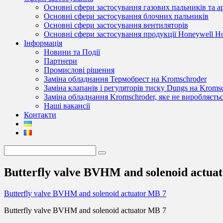
Основні сфери застосування газових пальників та 
Основні сфери застосування блочних пальників
Основні сфери застосування вентиляторів
Основні сфери застосування продукції Honeywell 
Інформація
Новини та Події
Партнери
Промислові рішення
Заміна обладнання Термобрест на Kromschroder
Заміна клапанів і регуляторів тиску Dungs на Kroms
Заміна обладнання Kromschroder, яке не виробляєть
Наші вакансії
Контакти
Butterfly valve BVHM and solenoid actua
Butterfly valve BVHM and solenoid actuator MB 7
Butterfly valve BVHM and solenoid actuator MB 7