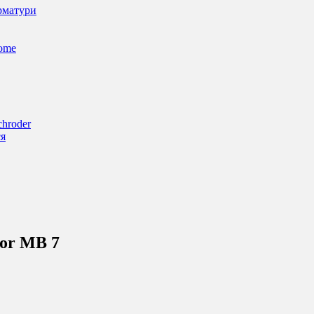
арматури
Home
chroder
ся
tor MB 7