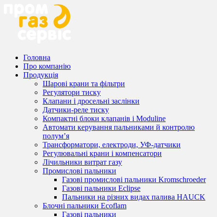
Головна
Про компанію
Продукція
Шарові крани та фільтри
Регулятори тиску
Клапани і дросельні заслінки
Датчики-реле тиску
Компактні блоки клапанів і Moduline
Автомати керування пальниками й контролю
полум’я
Трансформатори, електроди, УФ-датчики
Регулювальні крани і компенсатори
Лічильники витрат газу
Промислові пальники
Газові промислові пальники Kromschroeder
Газові пальники Eclipse
Пальники на різних видах палива HAUCK
Блочні пальники Ecoflam
Газові пальники