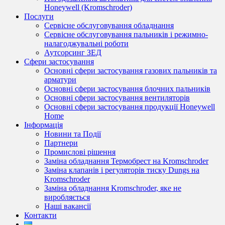
Honeywell (Kromschroder)
Послуги
Сервісне обслуговування обладнання
Сервісне обслуговування пальників і режимно-
налагоджувальні роботи
Аутсорсинг ЗЕД
Сфери застосування
Основні сфери застосування газових пальників та
арматури
Основні сфери застосування блочних пальників
Основні сфери застосування вентиляторів
Основні сфери застосування продукції Honeywell
Home
Інформація
Новини та Події
Партнери
Промислові рішення
Заміна обладнання Термобрест на Kromschroder
Заміна клапанів і регуляторів тиску Dungs на
Kromschroder
Заміна обладнання Kromschroder, яке не
виробляється
Наші вакансії
Контакти