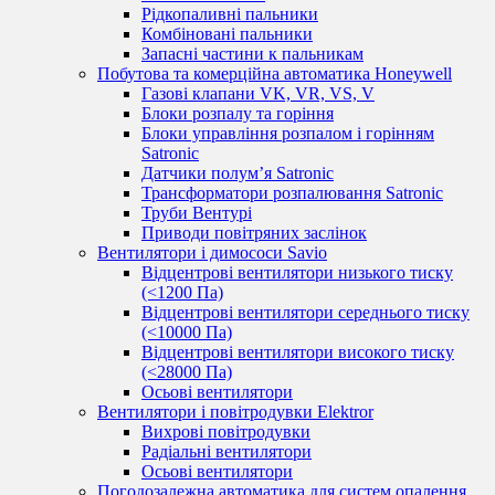
Рідкопаливні пальники
Комбіновані пальники
Запасні частини к пальникам
Побутова та комерційна автоматика Honeywell
Газові клапани VK, VR, VS, V
Блоки розпалу та горіння
Блоки управління розпалом і горінням
Satronic
Датчики полум’я Satronic
Трансформатори розпалювання Satronic
Труби Вентурі
Приводи повітряних заслінок
Вентилятори і димососи Savio
Відцентрові вентилятори низького тиску
(<1200 Па)
Відцентрові вентилятори середнього тиску
(<10000 Па)
Відцентрові вентилятори високого тиску
(<28000 Па)
Осьові вентилятори
Вентилятори і повітродувки Elektror
Вихрові повітродувки
Радіальні вентилятори
Осьові вентилятори
Погодозалежна автоматика для систем опалення