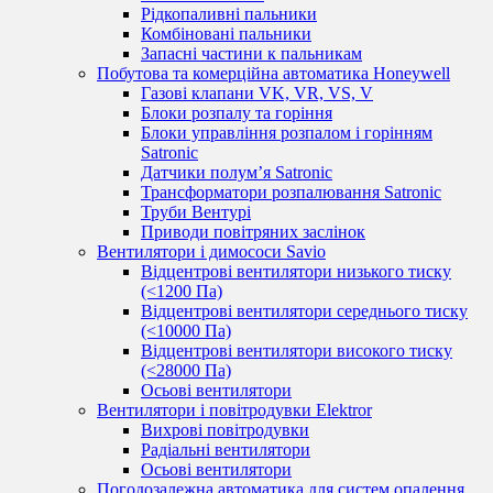
Рідкопаливні пальники
Комбіновані пальники
Запасні частини к пальникам
Побутова та комерційна автоматика Honeywell
Газові клапани VK, VR, VS, V
Блоки розпалу та горіння
Блоки управління розпалом і горінням
Satronic
Датчики полум’я Satronic
Трансформатори розпалювання Satronic
Труби Вентурі
Приводи повітряних заслінок
Вентилятори і димососи Savio
Відцентрові вентилятори низького тиску
(<1200 Па)
Відцентрові вентилятори середнього тиску
(<10000 Па)
Відцентрові вентилятори високого тиску
(<28000 Па)
Осьові вентилятори
Вентилятори і повітродувки Elektror
Вихрові повітродувки
Радіальні вентилятори
Осьові вентилятори
Погодозалежна автоматика для систем опалення