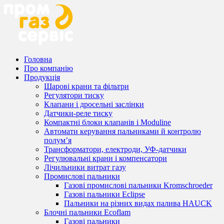
Головна
Про компанію
Продукція
Шарові крани та фільтри
Регулятори тиску
Клапани і дросельні заслінки
Датчики-реле тиску
Компактні блоки клапанів і Moduline
Автомати керування пальниками й контролю
полум’я
Трансформатори, електроди, УФ-датчики
Регулювальні крани і компенсатори
Лічильники витрат газу
Промислові пальники
Газові промислові пальники Kromschroeder
Газові пальники Eclipse
Пальники на різних видах палива HAUCK
Блочні пальники Ecoflam
Газові пальники