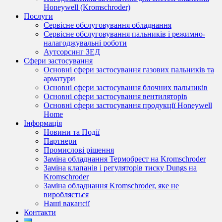
Honeywell (Kromschroder)
Послуги
Сервісне обслуговування обладнання
Сервісне обслуговування пальників і режимно-
налагоджувальні роботи
Аутсорсинг ЗЕД
Сфери застосування
Основні сфери застосування газових пальників та
арматури
Основні сфери застосування блочних пальників
Основні сфери застосування вентиляторів
Основні сфери застосування продукції Honeywell
Home
Інформація
Новини та Події
Партнери
Промислові рішення
Заміна обладнання Термобрест на Kromschroder
Заміна клапанів і регуляторів тиску Dungs на
Kromschroder
Заміна обладнання Kromschroder, яке не
виробляється
Наші вакансії
Контакти