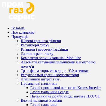
Головна
Про компанію
Продукція
Шарові крани та фільтри
Регулятори тиску
Клапани і дросельні заслінки
Датчики-реле тиску
Компактні блоки клапанів і Moduline
Автомати керування пальниками й контролю
полум’я
Трансформатори, електроди, УФ-датчики
Регулювальні крани і компенсатори
Лічильники витрат газу
Промислові пальники
Газові промислові пальники Kromschroeder
Газові пальники Eclipse
Пальники на різних видах палива HAUCK
Блочні пальники Ecoflam
Газові пальники