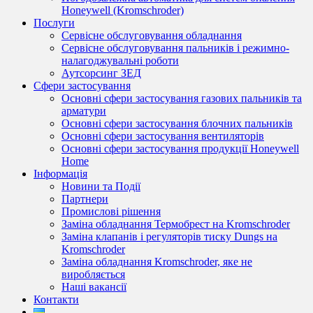
Honeywell (Kromschroder)
Послуги
Сервісне обслуговування обладнання
Сервісне обслуговування пальників і режимно-
налагоджувальні роботи
Аутсорсинг ЗЕД
Сфери застосування
Основні сфери застосування газових пальників та
арматури
Основні сфери застосування блочних пальників
Основні сфери застосування вентиляторів
Основні сфери застосування продукції Honeywell
Home
Інформація
Новини та Події
Партнери
Промислові рішення
Заміна обладнання Термобрест на Kromschroder
Заміна клапанів і регуляторів тиску Dungs на
Kromschroder
Заміна обладнання Kromschroder, яке не
виробляється
Наші вакансії
Контакти