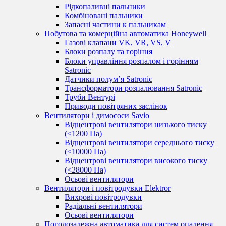
Рідкопаливні пальники
Комбіновані пальники
Запасні частини к пальникам
Побутова та комерційна автоматика Honeywell
Газові клапани VK, VR, VS, V
Блоки розпалу та горіння
Блоки управління розпалом і горінням
Satronic
Датчики полум’я Satronic
Трансформатори розпалювання Satronic
Труби Вентурі
Приводи повітряних заслінок
Вентилятори і димососи Savio
Відцентрові вентилятори низького тиску
(<1200 Па)
Відцентрові вентилятори середнього тиску
(<10000 Па)
Відцентрові вентилятори високого тиску
(<28000 Па)
Осьові вентилятори
Вентилятори і повітродувки Elektror
Вихрові повітродувки
Радіальні вентилятори
Осьові вентилятори
Погодозалежна автоматика для систем опалення