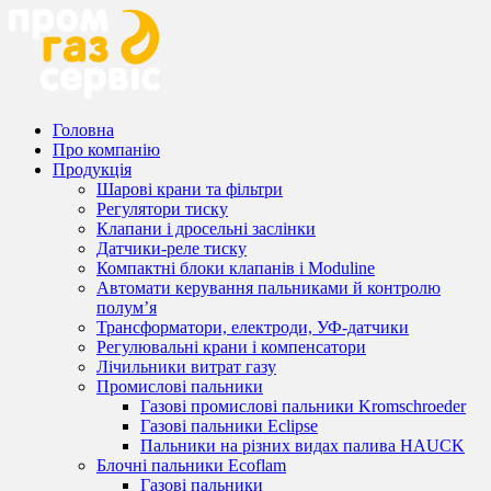
Головна
Про компанію
Продукція
Шарові крани та фільтри
Регулятори тиску
Клапани і дросельні заслінки
Датчики-реле тиску
Компактні блоки клапанів і Moduline
Автомати керування пальниками й контролю
полум’я
Трансформатори, електроди, УФ-датчики
Регулювальні крани і компенсатори
Лічильники витрат газу
Промислові пальники
Газові промислові пальники Kromschroeder
Газові пальники Eclipse
Пальники на різних видах палива HAUCK
Блочні пальники Ecoflam
Газові пальники