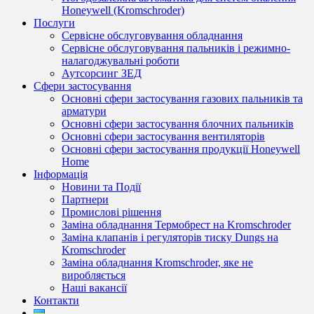
Honeywell (Kromschroder)
Послуги
Сервісне обслуговування обладнання
Сервісне обслуговування пальників і режимно-
налагоджувальні роботи
Аутсорсинг ЗЕД
Сфери застосування
Основні сфери застосування газових пальників та
арматури
Основні сфери застосування блочних пальників
Основні сфери застосування вентиляторів
Основні сфери застосування продукції Honeywell
Home
Інформація
Новини та Події
Партнери
Промислові рішення
Заміна обладнання Термобрест на Kromschroder
Заміна клапанів і регуляторів тиску Dungs на
Kromschroder
Заміна обладнання Kromschroder, яке не
виробляється
Наші вакансії
Контакти