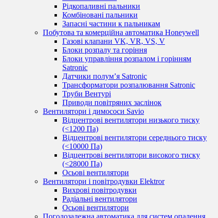
Рідкопаливні пальники
Комбіновані пальники
Запасні частини к пальникам
Побутова та комерційна автоматика Honeywell
Газові клапани VK, VR, VS, V
Блоки розпалу та горіння
Блоки управління розпалом і горінням
Satronic
Датчики полум’я Satronic
Трансформатори розпалювання Satronic
Труби Вентурі
Приводи повітряних заслінок
Вентилятори і димососи Savio
Відцентрові вентилятори низького тиску
(<1200 Па)
Відцентрові вентилятори середнього тиску
(<10000 Па)
Відцентрові вентилятори високого тиску
(<28000 Па)
Осьові вентилятори
Вентилятори і повітродувки Elektror
Вихрові повітродувки
Радіальні вентилятори
Осьові вентилятори
Погодозалежна автоматика для систем опалення