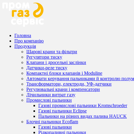
Головна
Про компанію
Продукція
Шарові крани та фільтри
Регулятори тиску
Клапани і дросельні заслінки
Датчики-реле тиску
Компактні блоки клапанів і Moduline
Автомати керування пальниками й контролю полум
Трансформатори, електроди, УФ-датчики
Регулювальні крани і компенсатори
Лічильники витрат газу
Промислові пальники
Газові промислові пальники Kromschroeder
Газові пальники Eclipse
Пальники на різних видах палива HAUCK
Блочні пальники Ecoflam
Газові пальники
Рідкопаливні пальники