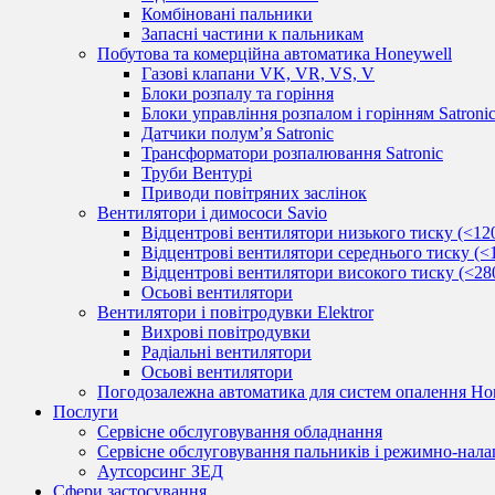
Комбіновані пальники
Запасні частини к пальникам
Побутова та комерційна автоматика Honeywell
Газові клапани VK, VR, VS, V
Блоки розпалу та горіння
Блоки управління розпалом і горінням Satroni
Датчики полум’я Satronic
Трансформатори розпалювання Satronic
Труби Вентурі
Приводи повітряних заслінок
Вентилятори і димососи Savio
Відцентрові вентилятори низького тиску (<12
Відцентрові вентилятори середнього тиску (<
Відцентрові вентилятори високого тиску (<28
Осьові вентилятори
Вентилятори і повітродувки Elektror
Вихрові повітродувки
Радіальні вентилятори
Осьові вентилятори
Погодозалежна автоматика для систем опалення Hon
Послуги
Сервісне обслуговування обладнання
Сервісне обслуговування пальників і режимно-нала
Аутсорсинг ЗЕД
Сфери застосування