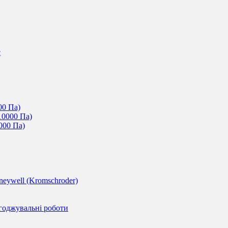
c
00 Па)
10000 Па)
000 Па)
eywell (Kromschroder)
годжувальні роботи