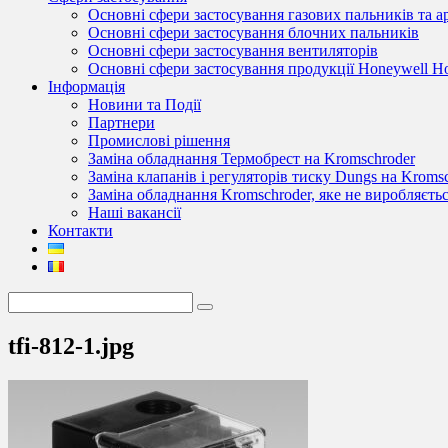
Основні сфери застосування газових пальників та 
Основні сфери застосування блочних пальників
Основні сфери застосування вентиляторів
Основні сфери застосування продукції Honeywell 
Інформація
Новини та Події
Партнери
Промислові рішення
Заміна обладнання Термобрест на Kromschroder
Заміна клапанів і регуляторів тиску Dungs на Kroms
Заміна обладнання Kromschroder, яке не виробляєть
Наші вакансії
Контакти
tfi-812-1.jpg