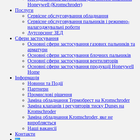
Honeywell (Kromschroder)
Послуги
Сервісне обслуговування обладнання
Сервісне обслуговування пальників і режимно-
налагоджувальні роботи
Аутсорсинг ЗЕД
Сфери застосування
Основні сфери застосування газових пальників та
арматури
Основні сфери застосування блочних пальників
Основні сфери застосування вентиляторів
Основні сфери застосування продукції Honeywell
Home
Інформація
Новини та Події
Партнери
Промислові рішення
Заміна обладнання Термобрест на Kromschroder
Заміна клапанів і регуляторів тиску Dungs на
Kromschroder
Заміна обладнання Kromschroder, яке не
виробляється
Наші вакансії
Контакти