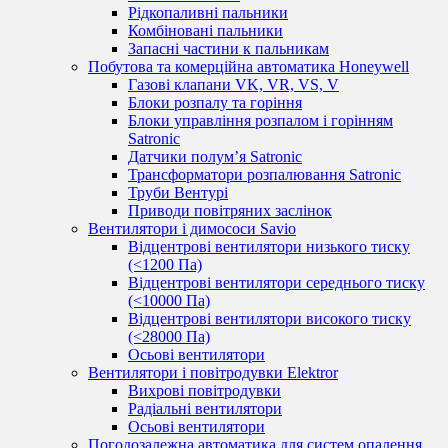
Рідкопаливні пальники
Комбіновані пальники
Запасні частини к пальникам
Побутова та комерційна автоматика Honeywell
Газові клапани VK, VR, VS, V
Блоки розпалу та горіння
Блоки управління розпалом і горінням
Satronic
Датчики полум’я Satronic
Трансформатори розпалювання Satronic
Труби Вентурі
Приводи повітряних заслінок
Вентилятори і димососи Savio
Відцентрові вентилятори низького тиску
(<1200 Па)
Відцентрові вентилятори середнього тиску
(<10000 Па)
Відцентрові вентилятори високого тиску
(<28000 Па)
Осьові вентилятори
Вентилятори і повітродувки Elektror
Вихрові повітродувки
Радіальні вентилятори
Осьові вентилятори
Погодозалежна автоматика для систем опалення