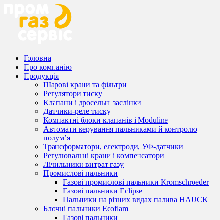
Головна
Про компанію
Продукція
Шарові крани та фільтри
Регулятори тиску
Клапани і дросельні заслінки
Датчики-реле тиску
Компактні блоки клапанів і Moduline
Автомати керування пальниками й контролю
полум’я
Трансформатори, електроди, УФ-датчики
Регулювальні крани і компенсатори
Лічильники витрат газу
Промислові пальники
Газові промислові пальники Kromschroeder
Газові пальники Eclipse
Пальники на різних видах палива HAUCK
Блочні пальники Ecoflam
Газові пальники