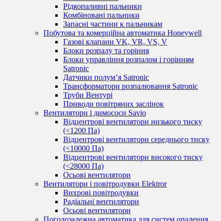
Рідкопаливні пальники
Комбіновані пальники
Запасні частини к пальникам
Побутова та комерційна автоматика Honeywell
Газові клапани VK, VR, VS, V
Блоки розпалу та горіння
Блоки управління розпалом і горінням
Satronic
Датчики полум’я Satronic
Трансформатори розпалювання Satronic
Труби Вентурі
Приводи повітряних заслінок
Вентилятори і димососи Savio
Відцентрові вентилятори низького тиску
(<1200 Па)
Відцентрові вентилятори середнього тиску
(<10000 Па)
Відцентрові вентилятори високого тиску
(<28000 Па)
Осьові вентилятори
Вентилятори і повітродувки Elektror
Вихрові повітродувки
Радіальні вентилятори
Осьові вентилятори
Погодозалежна автоматика для систем опалення