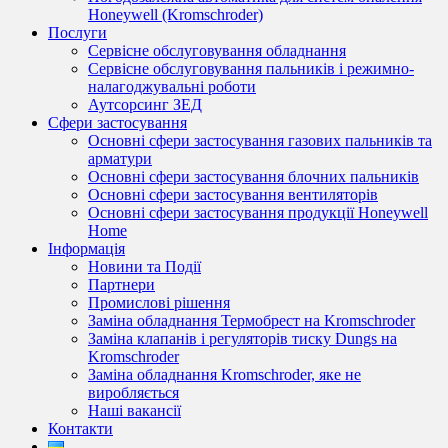
Honeywell (Kromschroder)
Послуги
Сервісне обслуговування обладнання
Сервісне обслуговування пальників і режимно-
налагоджувальні роботи
Аутсорсинг ЗЕД
Сфери застосування
Основні сфери застосування газових пальників та
арматури
Основні сфери застосування блочних пальників
Основні сфери застосування вентиляторів
Основні сфери застосування продукції Honeywell
Home
Інформація
Новини та Події
Партнери
Промислові рішення
Заміна обладнання Термобрест на Kromschroder
Заміна клапанів і регуляторів тиску Dungs на
Kromschroder
Заміна обладнання Kromschroder, яке не
виробляється
Наші вакансії
Контакти