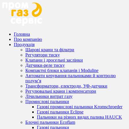
Головна
Про компанію
Продукція
Шарові крани та фільтри
Регулятори тиску
Клапани і дросельні заслінки
Датчики-реле тиску
Компактні блоки клапанів і Moduline
Автомати керування пальниками й контролю
полум’я
Трансформатори, електроди, УФ-датчики
Регулювальні крани і компенсатори
Лічильники витрат газу
Промислові пальники
Газові промислові пальники Kromschroeder
Газові пальники Eclipse
Пальники на різних видах палива HAUCK
Блочні пальники Ecoflam
Газові пальники