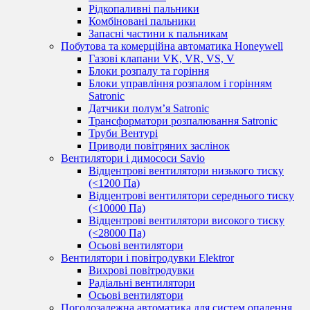
Рідкопаливні пальники
Комбіновані пальники
Запасні частини к пальникам
Побутова та комерційна автоматика Honeywell
Газові клапани VK, VR, VS, V
Блоки розпалу та горіння
Блоки управління розпалом і горінням
Satronic
Датчики полум’я Satronic
Трансформатори розпалювання Satronic
Труби Вентурі
Приводи повітряних заслінок
Вентилятори і димососи Savio
Відцентрові вентилятори низького тиску
(<1200 Па)
Відцентрові вентилятори середнього тиску
(<10000 Па)
Відцентрові вентилятори високого тиску
(<28000 Па)
Осьові вентилятори
Вентилятори і повітродувки Elektror
Вихрові повітродувки
Радіальні вентилятори
Осьові вентилятори
Погодозалежна автоматика для систем опалення