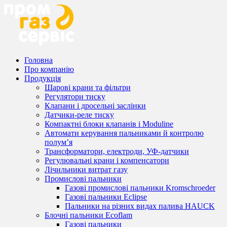
Головна
Про компанію
Продукція
Шарові крани та фільтри
Регулятори тиску
Клапани і дросельні заслінки
Датчики-реле тиску
Компактні блоки клапанів і Moduline
Автомати керування пальниками й контролю
полум’я
Трансформатори, електроди, УФ-датчики
Регулювальні крани і компенсатори
Лічильники витрат газу
Промислові пальники
Газові промислові пальники Kromschroeder
Газові пальники Eclipse
Пальники на різних видах палива HAUCK
Блочні пальники Ecoflam
Газові пальники