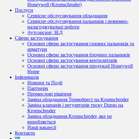
Honeywell (Kromschroder)
Послуги
Сервісне обслуговування обладнання
Сервісне обслуговування пальників і режимно-
налагоджувальні роботи
Аутсорсинг ЗЕД
Сфери застосування
Основні сфери застосування газових пальників та
арматури
Основні сфери застосування блочних пальників
Основні сфери застосування вентиляторів
Основні сфери застосування продукції Honeywell
Home
Інформація
Новини та Події
Партнери
Промислові рішення
Заміна обладнання Термобрест на Kromschroder
Заміна клапанів і регуляторів тиску Dungs на
Kromschroder
Заміна обладнання Kromschroder, яке не
виробляється
Наші вакансії
Контакти