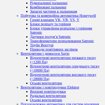
Рідкопаливні пальники
Комбіновані пальники
Запасні частини к пальникам
Побутова та комерційна автоматика Honeywell
Газові клапани VK, VR, VS, V
Блоки розпалу та горіння
Блоки управління розпалом і горінням
Satronic
Датчики полум’я Satronic
Трансформатори розпалювання Satronic
Труби Вентурі
Приводи повітряних заслінок
Вентилятори і димососи Savio
Відцентрові вентилятори низького тиску
(<1200 Па)
Відцентрові вентилятори середнього тиску
(<10000 Па)
Відцентрові вентилятори високого тиску
(<28000 Па)
Осьові вентилятори
Вентилятори і повітродувки Elektror
Вихрові повітродувки
Радіальні вентилятори
Осьові вентилятори
Погодозалежна автоматика для систем опалення