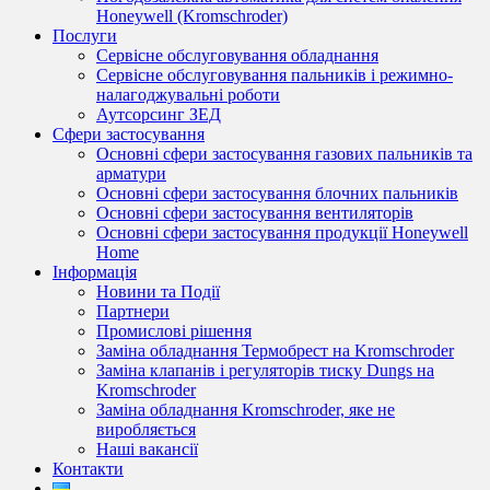
Honeywell (Kromschroder)
Послуги
Сервісне обслуговування обладнання
Сервісне обслуговування пальників і режимно-
налагоджувальні роботи
Аутсорсинг ЗЕД
Сфери застосування
Основні сфери застосування газових пальників та
арматури
Основні сфери застосування блочних пальників
Основні сфери застосування вентиляторів
Основні сфери застосування продукції Honeywell
Home
Інформація
Новини та Події
Партнери
Промислові рішення
Заміна обладнання Термобрест на Kromschroder
Заміна клапанів і регуляторів тиску Dungs на
Kromschroder
Заміна обладнання Kromschroder, яке не
виробляється
Наші вакансії
Контакти