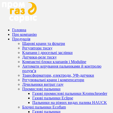
Головна
Про компанію
Продукція
Шарові крани та фільтри
Регулятори тиску
Клапани і дросельні заслінки
Датчики-реле тиску
Компактні блоки клапанів і Moduline
Автомати керування пальниками й контролю
полум’я
Трансформатори, електроди, УФ-датчики
Регулювальні крани і компенсатори
Лічильники витрат газу
Промислові пальники
Газові промислові пальники Kromschroeder
Газові пальники Eclipse
Пальники на різних видах палива HAUCK
Блочні пальники Ecoflam
Газові пальники