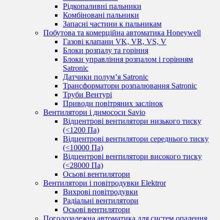
Рідкопаливні пальники
Комбіновані пальники
Запасні частини к пальникам
Побутова та комерційна автоматика Honeywell
Газові клапани VK, VR, VS, V
Блоки розпалу та горіння
Блоки управління розпалом і горінням
Satronic
Датчики полум’я Satronic
Трансформатори розпалювання Satronic
Труби Вентурі
Приводи повітряних заслінок
Вентилятори і димососи Savio
Відцентрові вентилятори низького тиску
(<1200 Па)
Відцентрові вентилятори середнього тиску
(<10000 Па)
Відцентрові вентилятори високого тиску
(<28000 Па)
Осьові вентилятори
Вентилятори і повітродувки Elektror
Вихрові повітродувки
Радіальні вентилятори
Осьові вентилятори
Погодозалежна автоматика для систем опалення