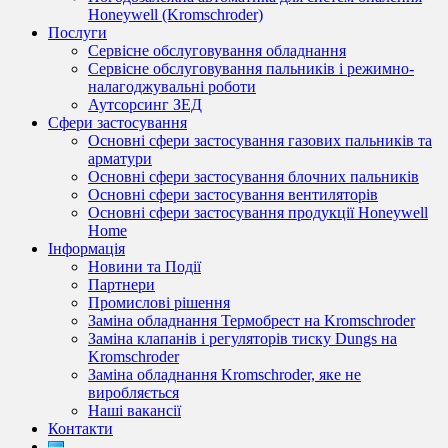
Honeywell (Kromschroder)
Послуги
Сервісне обслуговування обладнання
Сервісне обслуговування пальників і режимно-
налагоджувальні роботи
Аутсорсинг ЗЕД
Сфери застосування
Основні сфери застосування газових пальників та
арматури
Основні сфери застосування блочних пальників
Основні сфери застосування вентиляторів
Основні сфери застосування продукції Honeywell
Home
Інформація
Новини та Події
Партнери
Промислові рішення
Заміна обладнання Термобрест на Kromschroder
Заміна клапанів і регуляторів тиску Dungs на
Kromschroder
Заміна обладнання Kromschroder, яке не
виробляється
Наші вакансії
Контакти