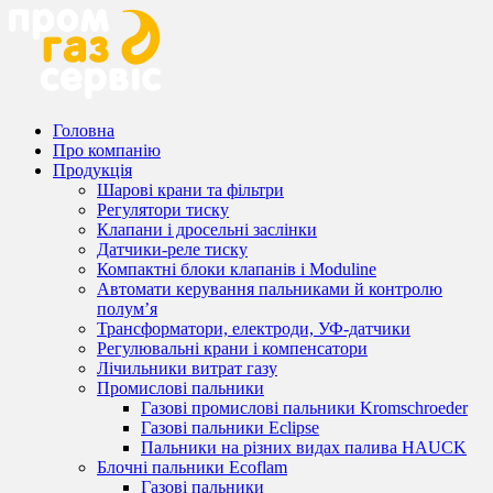
Головна
Про компанію
Продукція
Шарові крани та фільтри
Регулятори тиску
Клапани і дросельні заслінки
Датчики-реле тиску
Компактні блоки клапанів і Moduline
Автомати керування пальниками й контролю
полум’я
Трансформатори, електроди, УФ-датчики
Регулювальні крани і компенсатори
Лічильники витрат газу
Промислові пальники
Газові промислові пальники Kromschroeder
Газові пальники Eclipse
Пальники на різних видах палива HAUCK
Блочні пальники Ecoflam
Газові пальники