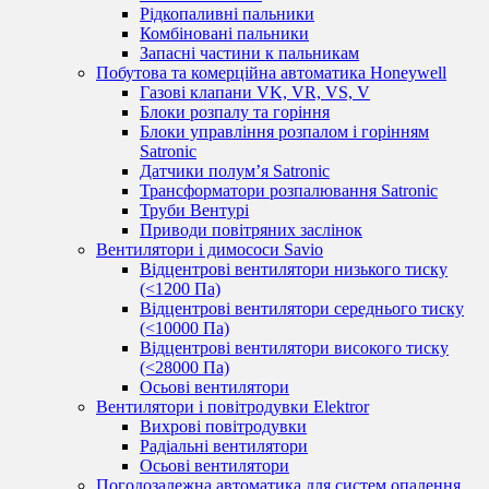
Рідкопаливні пальники
Комбіновані пальники
Запасні частини к пальникам
Побутова та комерційна автоматика Honeywell
Газові клапани VK, VR, VS, V
Блоки розпалу та горіння
Блоки управління розпалом і горінням
Satronic
Датчики полум’я Satronic
Трансформатори розпалювання Satronic
Труби Вентурі
Приводи повітряних заслінок
Вентилятори і димососи Savio
Відцентрові вентилятори низького тиску
(<1200 Па)
Відцентрові вентилятори середнього тиску
(<10000 Па)
Відцентрові вентилятори високого тиску
(<28000 Па)
Осьові вентилятори
Вентилятори і повітродувки Elektror
Вихрові повітродувки
Радіальні вентилятори
Осьові вентилятори
Погодозалежна автоматика для систем опалення