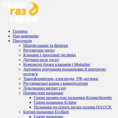
Головна
Про компанію
Продукція
Шарові крани та фільтри
Регулятори тиску
Клапани і дросельні заслінки
Датчики-реле тиску
Компактні блоки клапанів і Moduline
Автомати керування пальниками й контролю
полум’я
Трансформатори, електроди, УФ-датчики
Регулювальні крани і компенсатори
Лічильники витрат газу
Промислові пальники
Газові промислові пальники Kromschroeder
Газові пальники Eclipse
Пальники на різних видах палива HAUCK
Блочні пальники Ecoflam
Газові пальники