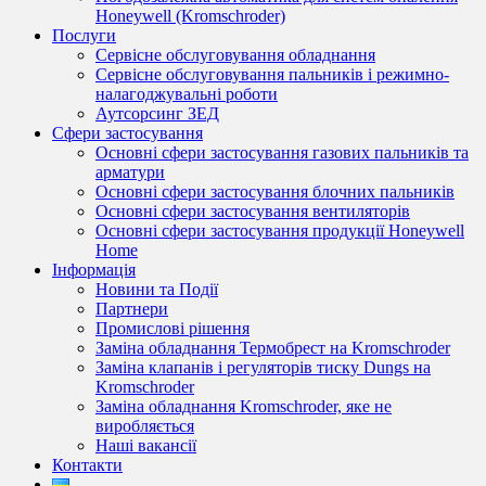
Honeywell (Kromschroder)
Послуги
Сервісне обслуговування обладнання
Сервісне обслуговування пальників і режимно-
налагоджувальні роботи
Аутсорсинг ЗЕД
Сфери застосування
Основні сфери застосування газових пальників та
арматури
Основні сфери застосування блочних пальників
Основні сфери застосування вентиляторів
Основні сфери застосування продукції Honeywell
Home
Інформація
Новини та Події
Партнери
Промислові рішення
Заміна обладнання Термобрест на Kromschroder
Заміна клапанів і регуляторів тиску Dungs на
Kromschroder
Заміна обладнання Kromschroder, яке не
виробляється
Наші вакансії
Контакти