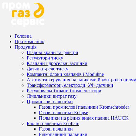
Головна
Про компанію
Продукція
Шарові крани та фільтри
Регулятори тиску
Клапани і дросельні заслінки
Датчики-реле тиску
Компактні блоки клапанів і Moduline
Автомати керування пальниками й контролю полум
Трансформатори, електроди, УФ-датчики
Регулювальні крани і компенсатори
Лічильники витрат газу
Промислові пальники
Газові промислові пальники Kromschroeder
Газові пальники Eclipse
Пальники на різних видах палива HAUCK
Блочні пальники Ecoflam
Газові пальники
Рідкопаливні пальники