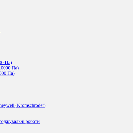
c
00 Па)
10000 Па)
000 Па)
eywell (Kromschroder)
годжувальні роботи