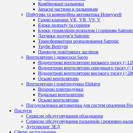
Комбіновані пальники
Запасні частини к пальникам
Побутова та комерційна автоматика Honeywell
Газові клапани VK, VR, VS, V
Блоки розпалу та горіння
Блоки управління розпалом і горінням Satroni
Датчики полум’я Satronic
Трансформатори розпалювання Satronic
Труби Вентурі
Приводи повітряних заслінок
Вентилятори і димососи Savio
Відцентрові вентилятори низького тиску (<12
Відцентрові вентилятори середнього тиску (<
Відцентрові вентилятори високого тиску (<28
Осьові вентилятори
Вентилятори і повітродувки Elektror
Вихрові повітродувки
Радіальні вентилятори
Осьові вентилятори
Погодозалежна автоматика для систем опалення Hon
Послуги
Сервісне обслуговування обладнання
Сервісне обслуговування пальників і режимно-нала
Аутсорсинг ЗЕД
Сфери застосування