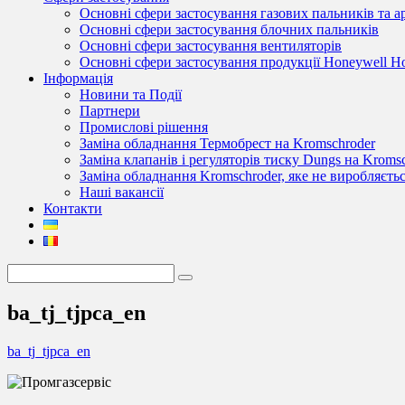
Основні сфери застосування газових пальників та 
Основні сфери застосування блочних пальників
Основні сфери застосування вентиляторів
Основні сфери застосування продукції Honeywell 
Інформація
Новини та Події
Партнери
Промислові рішення
Заміна обладнання Термобрест на Kromschroder
Заміна клапанів і регуляторів тиску Dungs на Kroms
Заміна обладнання Kromschroder, яке не виробляєть
Наші вакансії
Контакти
ba_tj_tjpca_en
ba_tj_tjpca_en