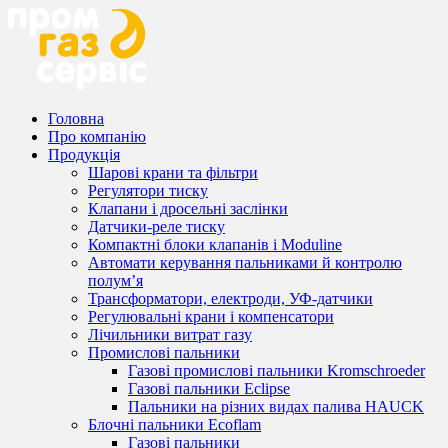
Головна
Про компанію
Продукція
Шарові крани та фільтри
Регулятори тиску
Клапани і дросельні заслінки
Датчики-реле тиску
Компактні блоки клапанів і Moduline
Автомати керування пальниками й контролю
полум’я
Трансформатори, електроди, УФ-датчики
Регулювальні крани і компенсатори
Лічильники витрат газу
Промислові пальники
Газові промислові пальники Kromschroeder
Газові пальники Eclipse
Пальники на різних видах палива HAUCK
Блочні пальники Ecoflam
Газові пальники