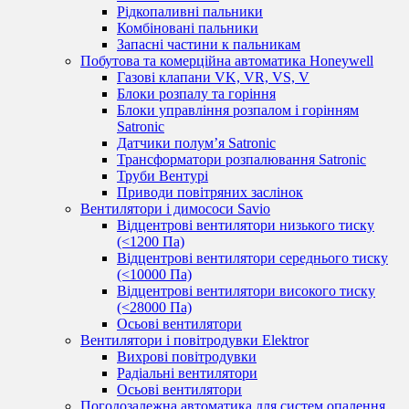
Рідкопаливні пальники
Комбіновані пальники
Запасні частини к пальникам
Побутова та комерційна автоматика Honeywell
Газові клапани VK, VR, VS, V
Блоки розпалу та горіння
Блоки управління розпалом і горінням
Satronic
Датчики полум’я Satronic
Трансформатори розпалювання Satronic
Труби Вентурі
Приводи повітряних заслінок
Вентилятори і димососи Savio
Відцентрові вентилятори низького тиску
(<1200 Па)
Відцентрові вентилятори середнього тиску
(<10000 Па)
Відцентрові вентилятори високого тиску
(<28000 Па)
Осьові вентилятори
Вентилятори і повітродувки Elektror
Вихрові повітродувки
Радіальні вентилятори
Осьові вентилятори
Погодозалежна автоматика для систем опалення