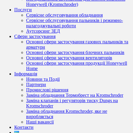
Honeywell (Kromschroder)
Послуги
Сервісне обслуговування обладнання
Сервісне обслуговування пальників і режимно-
налагоджувальні роботи
Аутсорсинг ЗЕД
Сфери застосування
Основні сфери застосування газових пальників та
арматури
Основні сфери застосування блочних пальників
Основні сфери застосування вентиляторів
Основні сфери застосування продукції Honeywell
Home
Інформація
Новини та Події
Партнери
Промислові рішення
Заміна обладнання Термобрест на Kromschroder
Заміна клапанів і регуляторів тиску Dungs на
Kromschroder
Заміна обладнання Kromschroder, яке не
виробляється
Наші вакансії
Контакти