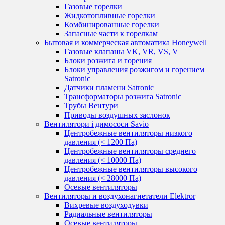
Газовые горелки
Жидкотопливные горелки
Комбинированные горелки
Запасные части к горелкам
Бытовая и коммерческая автоматика Honeywell
Газовые клапаны VK, VR, VS, V
Блоки розжига и горения
Блоки управления розжигом и горением
Satronic
Датчики пламени Satronic
Трансформаторы розжига Satronic
Трубы Вентури
Приводы воздушных заслонок
Вентилятори і димососи Savio
Центробежные вентиляторы низкого
давления (< 1200 Па)
Центробежные вентиляторы среднего
давления (< 10000 Па)
Центробежные вентиляторы высокого
давления (< 28000 Па)
Осевые вентиляторы
Вентиляторы и воздухонагнетатели Elektror
Вихревые воздуходувки
Радиальные вентиляторы
Осевые вентиляторы