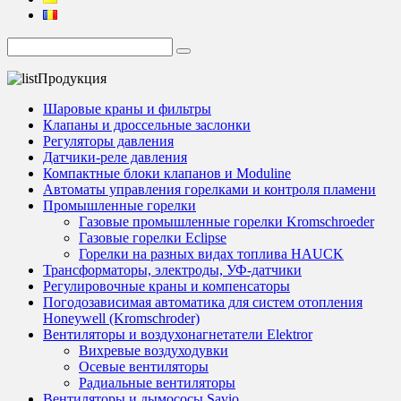
Продукция
Шаровые краны и фильтры
Клапаны и дроссельные заслонки
Регуляторы давления
Датчики-реле давления
Компактные блоки клапанов и Moduline
Автоматы управления горелками и контроля пламени
Промышленные горелки
Газовые промышленные горелки Kromschroeder
Газовые горелки Eclipse
Горелки на разных видах топлива HAUCK
Трансформаторы, электроды, УФ-датчики
Регулировочные краны и компенсаторы
Погодозависимая автоматика для систем отопления
Honeywell (Kromschroder)
Вентиляторы и воздухонагнетатели Elektror
Вихревые воздуходувки
Осевые вентиляторы
Радиальные вентиляторы
Вентиляторы и дымососы Savio