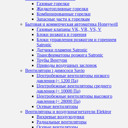
Газовые горелки
Жидкотопливные горелки
Комбинированные горелки
Запасные части к горелкам
Бытовая и коммерческая автоматика Honeywell
Газовые клапаны VK, VR, VS, V
Блоки розжига и горения
Блоки управления розжигом и горением
Satronic
Датчики пламени Satronic
Трансформаторы розжига Satronic
Трубы Вентури
Приводы воздушных заслонок
Вентилятори і димососи Savio
Центробежные вентиляторы низкого
давления (< 1200 Па)
Центробежные вентиляторы среднего
давления (< 10000 Па)
Центробежные вентиляторы высокого
давления (< 28000 Па)
Осевые вентиляторы
Вентиляторы и воздухонагнетатели Elektror
Вихревые воздуходувки
Радиальные вентиляторы
Осевые вентиляторы